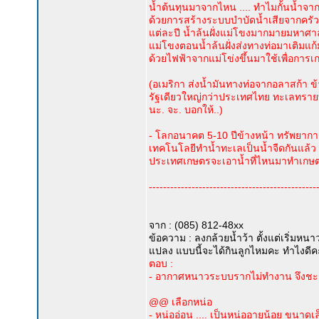
น้ำต้นทุนมาจากไหน .... ทำไมกั้นน้ำจา
ด้วยการสร้างระบบบำบัดน้ำเสียจากครัวเ
แต่ละปี น้ำล้นฝั่งแม่โขงมากมายมหาศาล 
แม่โขงตอนน้ำล้นฝั่งส่งทางท่อมาเติมแก้มล
ด้วยไฟฟ้าจากแม่โข่งขึ้นมาใช้เพื่อการเก
(อเมริกา ส่งน้ำมันทางท่อจากอลาสก้า ข
รัฐเดียวใหญ่กว่าประเทศไทย ทะเลทรายทั้ง
นะ. จะ. บอกให้..)
- โลกอนาคต 5-10 ปีข้างหน้า ทรัพยาการ
เทคโนโลยีทำน้ำทะเลเป็นน้ำจืดกันแล้ว แต่
ประเทศเกษตรจะเอาน้ำที่ไหนมาทำเกษตร .
-----------------------------------------------
จาก : (085) 812-48xx
ข้อความ : ลงกล้วยน้ำว้า ตั้งแต่เริ่มหนา
แปลง แบบนี้จะได้กินลูกไหมคะ ทำไงดีคะผู้
ตอบ :
- อากาศหนาวระบบรากไม่ทำงาน จึงชะง
@@ เลือกหน่อ
- หน่ออ่อน .... เป็นหน่ออายุน้อย ขนาด