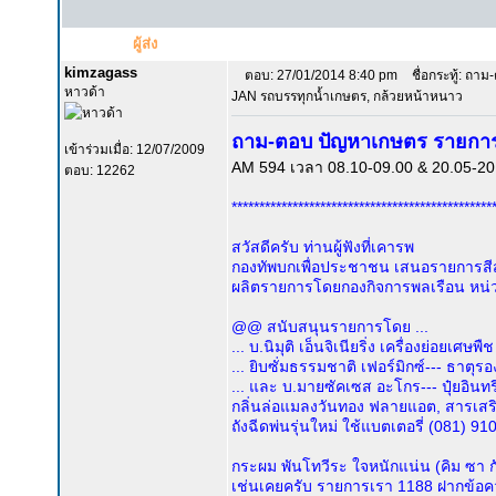
ผู้ส่ง
kimzagass
ตอบ: 27/01/2014 8:40 pm
ชื่อกระทู้: ถา
หาวด้า
JAN รถบรรทุกน้ำเกษตร, กล้วยหน้าหนาว
ถาม-ตอบ ปัญหาเกษตร รายการ
เข้าร่วมเมื่อ: 12/07/2009
AM 594 เวลา 08.10-09.00 & 20.05-20.3
ตอบ: 12262
***********************************************
สวัสดีครับ ท่านผู้ฟังที่เคารพ
กองทัพบกเพื่อประชาชน เสนอรายการสีสั
ผลิตรายการโดยกองกิจการพลเรือน หน่
@@ สนับสนุนรายการโดย ...
... บ.นิมุติ เอ็นจิเนียริ่ง เครื่องย่อยเศษ
... ยิบซั่มธรรมชาติ เฟอร์มิกซ์--- ธาตุ
... และ บ.มายซัคเซส อะโกร--- ปุ๋ยอิน
กลิ่นล่อแมลงวันทอง ฟลายแอต, สารเสริ
ถังฉีดพ่นรุ่นใหม่ ใช้แบตเตอรี่ (081) 9
กระผม พันโทวีระ ใจหนักแน่น (คิม ซา กั
เช่นเคยครับ รายการเรา 1188 ฝากข้อค