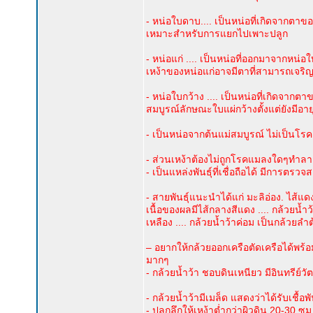
- หน่อใบดาบ.... เป็นหน่อที่เกิดจากต
เหมาะสำหรับการแยกไปเพาะปลูก
- หน่อแก่ .... เป็นหน่อที่ออกมาจากหน่
เหง้าของหน่อแก่อาจมีตาที่สามารถเจริ
- หน่อใบกว้าง .... เป็นหน่อที่เกิดจากตาข
สมบูรณ์ลักษณะใบแผ่กว้างตั้งแต่ยังมีอา
- เป็นหน่อจากต้นแม่สมบูรณ์ ไม่เป็น
- ส่วนเหง้าต้องไม่ถูกโรคแมลงใดๆทำล
- เป็นแหล่งพันธุ์ที่เชื่อถือได้ มีการ
- สายพันธุ์แนะนำได้แก่ มะลิอ่อง. ไส้แดง
เนื้อของผลมีไส้กลางสีแดง .... กล้วยน้ำว
เหลือง .... กล้วยน้ำว้าค่อม เป็นกล้วยลำ
– อยากให้กล้วยออกเครือตัดเครือได้พร้อม
มากๆ
- กล้วยน้ำว้า ชอบดินเหนียว มีอินทรีย์ว
- กล้วยน้ำว้ามีเมล็ด แสดงว่าได้รับเชื้อพั
- ปลูกลึกให้เหง้าต่ำกว่าผิวดิน 20-30 