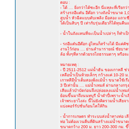
ตอบ :
- ได้ .... ยิ่งกว่าได้ซะอีก นี่แหละที่
สร้างรถอีแต๋น อีต๊อก วางถังน้ำขนาด 1,000
สูบน้ำ หัวฉีดแบบดับเพลิง มือสอง แถวเช
ได้เป็นสิบๆ ปี เท่ากับรุ่นเดียวก็ได้ทุน
- น้ำในถังแทนที่จะเป็นน้ำเปล่าๆ ก็ทำเป็น
- รถอีแต๋นอีต๊อก อู่ไหนก็สร้างได้ มีแค
งานไว้ก่อน .... ย่านลำนารายณ์ ชัยบาดาล
ล้อ ทั้งๆที่ลากด้วยรถไถธรรมดาๆ หรือจะ
หมายเหตุ :
- ปี 2511-2512 แม่น้ำฮัน ของเกาหลี ช่ว
เหลือน้ำเป็นห้วยเล็กๆ กว้างแค่ 10-20
เกาหลีมีน้ำเต็มสองฝั่งแม้น้ำ ขนาดใช้เ
3 ปีเท่านั้น .... แม่น้ำเทมส์ ผ่านกลาง
เสียแล้วบำบัดก่อนจึงปล่อยลงแม่น้ำเทมส์
ย้อนขึ้นมาถึงนนทบุรี น้ำดำปี๋เพราะน้
เจ้าพระยาไงล่ะ นี้ไม่ยังคิดรวมน้ำเสียจา
แบ่งคอร์รัปชั่นก้อนโตให้กิน
- น้ำการเกษตร ทำระบบส่งน้ำทางท่อ 
ท่อ ไม่ต้องเวนคืนที่ดินสร้างแม่น้ำขนา
ขนาดกว้าง 200 ม. ยาว 200-300 กม. ขึ้นม