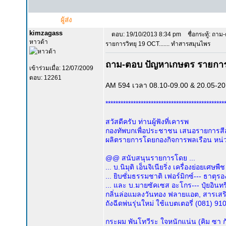
ผู้ส่ง
kimzagass
ตอบ: 19/10/2013 8:34 pm
ชื่อกระทู้: ถา
หาวด้า
รายการวิทยุ 19 OCT....... ทำสารสมุนไพร
ถาม-ตอบ ปัญหาเกษตร รายการ
เข้าร่วมเมื่อ: 12/07/2009
ตอบ: 12261
AM 594 เวลา 08.10-09.00 & 20.05-20.
***********************************************
สวัสดีครับ ท่านผู้ฟังที่เคารพ
กองทัพบกเพื่อประชาชน เสนอรายการสีสั
ผลิตรายการโดยกองกิจการพลเรือน หน่
@@ สนับสนุนรายการโดย ...
... บ.นิมุติ เอ็นจิเนียริ่ง เครื่องย่อยเศษ
... ยิบซั่มธรรมชาติ เฟอร์มิกซ์--- ธาตุ
... และ บ.มายซัคเซส อะโกร--- ปุ๋ยอิน
กลิ่นล่อแมลงวันทอง ฟลายแอต, สารเสริ
ถังฉีดพ่นรุ่นใหม่ ใช้แบตเตอรี่ (081) 9
กระผม พันโทวีระ ใจหนักแน่น (คิม ซา ก