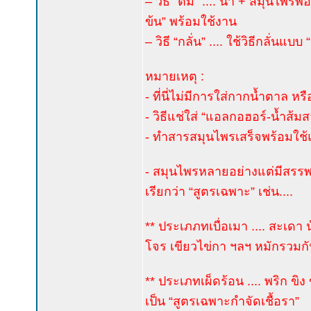
– วิธี “ต้ม” .... น้ำ + สมุนไพ
ข้น” พร้อมใช้งาน
– วิธี “กลั่น” .... ใช้วิธีกลั่นแบ
หมายเหตุ :
- ที่นี่ไม่มีการใส่กากน้ำตาล หรือ
- วิธีแช่ใส่ “แอลกอฮอร์-น้ำส้ม
- ทำสารสมุนไพรเสร็จพร้อมใช้แล
- สมุนไพรหลายอย่างแต่มีสรรพคุ
เรียกว่า “สูตรเฉพาะ” เช่น....
** ประเภภทเบื่อเมา .... สะเ
โจร เขียวไข่กา ฯลฯ หมักรวมก
** ประเภทเผ็ดร้อน .... พริก ข
เป็น “สูตรเฉพาะกำจัดเชื้อรา”