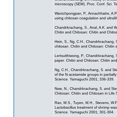
microscopy (SEM). Proc. Conf. Sci. T
Wanichpongpan, P., Annachhatre, A.P
using chitosan coagulation and ultraf
Chandrkrachang, S., Anal, A.K. and W
Chitin and Chitosan: Chitin and Chito
Hein, S., Ng, C.H., Chandrkrachang, 
chitosan. Chitin and Chitosan: Chitin
Lertsutthiwong, P., Chandrkrachang, S
paper. Chitin and Chitosan: Chitin a
Ng, C.H., Chandrkrachang, S. and Steve
of the N-acetamide groups in partially
Science. Yamaguchi 2001; 336-339.
Nwe, N., Chandrkrachang, S. and Stev
Chitosan: Chitin and Chitosan in Lif
Rao, M.S., Tuyen, M.H., Stevens, W.
Lactobacillus treatment of shrimp wast
Science. Yamaguchi 2001; 301-304.