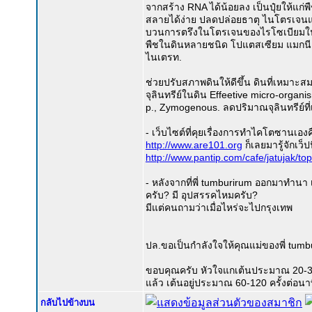
จากสร้าง RNA ได้น้อยลง เป็นปุ๋ยให้แก่พ
สลายได้ง่าย ปลดปล่อยธาตุ ไนโตรเจนแก
บวนการตรึงในโตรเจนของไรโซเบียมใ
พืชในดินหลายชนิด โปแตสเซียม แมกนีเ
ไนเตรท.
ช่วยปรับสภาพดินให้ดีขึ้น ดินที่เหมาะส
จุลินทรีย์ในดิน Effeetive micro-orga
p., Zymogenous. ลดปริมาณจุลินทรีย์ที
- เว็บไซต์ที่คุยเรื่องการทำไคโตซานเอ
http://www.are101.org
ก็เลยมารู้จักเว็ปน
http://www.pantip.com/cafe/jatujak/t
- หลังจากที่พี่ tumburirum ออกมาทำนา
ครับ? มี อุปสรรคไหมครับ?
มีแต่คนถามว่าเมื่อไหร่จะไปกรุงเทพ
ปล.ขอเป็นกำลังใจให้คุณแม่ของพี่ tum
ขอบคุณครับ หัวใจแกเต้นประมาณ 20-30 คร
แล้ว เต้นอยู่ประมาณ 60-120 ครั้งต่อนาท
กลับไปข้างบน