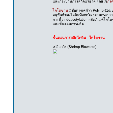
และกระบวนการสกัดแร่ธาตุ โดยใช้
กรด
ไคโตซาน
มีชื่อทางเคมีว่า Poly [b-(1&
อนุพันธ์ของไคตินที่สกัดโดยผ่านกระบว
การนี้ว่า deacetylation ผลิตภัณฑ์ไคโต
และขั้นตอนการผลิต
ขั้นตอนการผลิตไคติน - ไคโตซาน
เปลือกกุ้ง (Shrimp Biowaste)