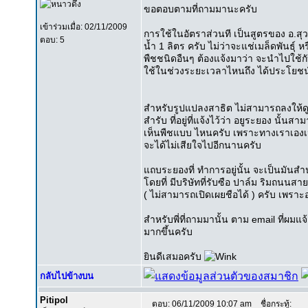
ขอตอบตามที่ถามมานะครับ
เข้าร่วมเมื่อ: 02/11/2009
การใช้ในอัตราส่วนที เป็นสูตรของ อ.สุวรี
ตอบ: 5
น้ำ 1 ลิตร ครับ ไม่ว่าจะแช่เมล็ดพันธุ์
พืชชนิดอืนๆ ต้องแจ้งมาว่า จะนำไปใช้ก
ใช้ในช่วงระยะเวลาไหนถึง ได้ประโยชน์
สำหรับรูปแปลงสาธิต ไม่สามารถลงให้ด
สำรับ ที่อยู่ที่แจ้งไว้ว่า อยูระยอง นั้น
เห็นพืชแบบ ไหนครับ เพราะทางเราเองเน้
จะได้ไม่เสียใจไปอีกนานครับ
แถบระยองที่ ทำการอยู่นั้น จะเป็นมัน
โดยที่ มีบริษัทที่รับซือ ปาล์ม ริมถนนส
( ไม่สามารถเปิดเผยชือได้ ) ครับ เพร
สำหรับพี่ที่ถามมานั้น ตาม email ที่ผมแ
มากขึ้นครับ
ยินดีเสมอครับ
กลับไปข้างบน
Pitipol
ตอบ: 06/11/2009 10:07 am
ชื่อกระทู้: