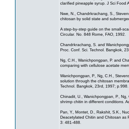
clarified pineapple syrup. J Sci Food 
Nwe, N., Chandrkrachang, S., Stevens,
chitosan by solid state and submerg
A step-by-step guide on the small-sc
Circular. No. 848 Rome, FAO, 1992.
Chandrkrachang, S. and Wanichpongpa
Proc. Conf. Sci. Technol. Bangkok, 23
Ng, C.H., Wanichpongpan, P. and Cha
comparing with cellulose acetate mem
Wanichpongpan, P., Ng, C.H., Steven
solution through the chitosan membra
Technol. Bangkok, 23rd, 1997; p.998.
Chinadit, U., Wanichpongpan, P., Ng,
shrimp chitin in different conditions. 
Pan, Y., Montet, D., Rakshit, S.K., Nuc
Deacetylated Chitin and Chitosan as F
3: 481-488.