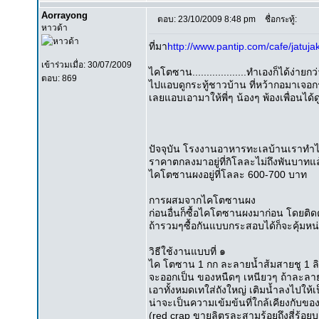
Aorrayong
ตอบ: 23/10/2009 8:48 pm
ชื่อกระทู้:
หาวด้า
ที่มา
http://www.pantip.com/cafe/jatuj
เข้าร่วมเมื่อ: 30/07/2009
ไคโตซาน...................ทำเองก็ได้ง่ายกว
ตอบ: 869
ไปแอบดูกระทู้ชาวบ้าน ที่หว้ากอมาเจอกระ
เลยแอบเอามาให้พี่ๆ น้องๆ พ้องเพื่อนได้ดู
ปัจจุบัน โรงงานอาหารทะเลบ้านเรา
ราคาตกลงมาอยู่ที่กิโลละไม่ถึงพันบาทแ
ไคโตซานผงอยู่ที่โลละ 600-700 บาท
การผสมจากไคโตซานผง
ก่อนอื่นก็ซื้อไคโตซานผงมาก่อน โดยติด
ถ้ารวมๆซื้อกันแบบกระสอบได้ก็จะคุ้มหน
วิธีใช้งานแบบที่ ๑
ไค โตซาน 1 กก ละลายน้ำส้มสายชู 1 ลิตร
จะออกเป็น ของหนืดๆ เหนียวๆ ถ้าละลายไ
เอาทั้งหมดเทใส่ถังใหญ่ เติมน้ำลงไปให
น่าจะเป็นความเข้มข้นที่ใกล้เคียงกั
(red crap ขายลิตรละสามร้อยถึงสี่ร้อย