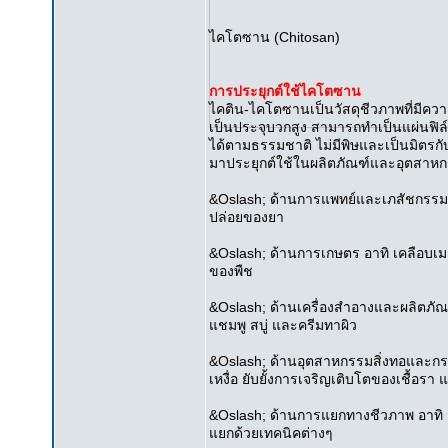
ไคโตซาน (Chitosan)
การประยุกต์ใช้ไคโตซาน
ไคติน-ไคโตซานเป็นวัสดุชีวภาพที่มีคว
เป็นประจุบวกสูง สามารถทำเป็นแผ่นฟิล
ได้ตามธรรมชาติ ไม่มีพิษและเป็นมิตรก
มาประยุกต์ใช้ในผลิตภัณฑ์และอุตสาหกรร
&Oslash; ด้านการแพทย์และเภสัชกรรม
ปล่อยของยา
&Oslash; ด้านการเกษตร อาทิ เคลือบเม
ของพืช
&Oslash; ด้านเครื่องสำอางและผลิตภัณฑ
แชมพู สบู่ และครีมทาผิว
&Oslash; ด้านอุตสาหกรรมสิ่งทอและก
เหงื่อ ยับยั้งการเจริญเติบโตของเชื้อ
&Oslash; ด้านการแยกทางชีวภาพ อาทิ 
แยกด้วยเทคนิคต่างๆ