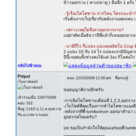
ข้าวออกรวง ( หางปลาทู ) ฉีดอีก 1 ครั้ง
- รู้เรื่องไคโตซาน จากไหน ใครแนะนำ
เริ่มต้นจากเว็ปเกี่ยวกับพลังงานทดแทน 
- เพราะเหตุใดจึงลาออกจากงาน?
แม่ผ่าตัดเมื่อธันวาปีที่แล้วก็เลยออกมา
- นามีกี่ไร่ กี่แปลง และผลผลิตใน Crop 
2 แปลง 10 กับ 14 ไร่ แปลงแรกมีปัญหาเรื
ปีนี้เจอฝนทิ้งช่วงคงได้แค่ 3xx กิโลต่อไร
กลับไปข้างบน
Pitipol
ตอบ: 22/10/2009 11:00 pm
ชื่อกระทู้:
เว็บมาสเตอร์
ขออนุญาติถามอีกครับ
เข้าร่วมเมื่อ: 22/07/2009
-การฉีดไคโตซานเดือนที่ 1,2,3,ออกรวง 
ตอบ: 332
-เว็บไซต์ที่คุยเรื่องการทำไคโตซานเอง
ที่อยู่: 114/2 ม.11 ต.ทุ่งควาย
-หลังจากที่พี่ tumburirum ออกมาทำนา 
กิน อ.แกลง จ.ระยอง
อุปสรรคไหมครับ?
ปล.ขอเป็นกำลังใจให้คุณแม่ของพี่ tum
_________________