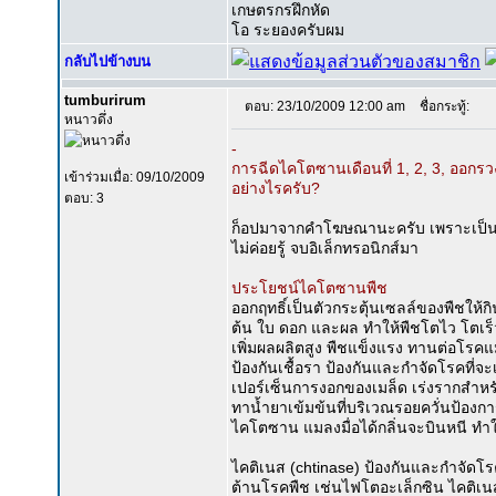
เกษตรกรฝึกหัด
โอ ระยองครับผม
กลับไปข้างบน
tumburirum
ตอบ: 23/10/2009 12:00 am
ชื่อกระทู้:
หนาวดึ่ง
-
การฉีดไคโตซานเดือนที่ 1, 2, 3, ออกรวง
เข้าร่วมเมื่อ: 09/10/2009
อย่างไรครับ?
ตอบ: 3
ก็อปมาจากคำโฆษณานะครับ เพราะเป็นเ
ไม่ค่อยรู้ จบอิเล็กทรอนิกส์มา
ประโยชน์ไคโตซานพืช
ออกฤทธิ์เป็นตัวกระตุ้นเซลล์ของพืชให้กิ
ต้น ใบ ดอก และผล ทำให้พืชโตไว โตเร็ว
เพิ่มผลผลิตสูง พืชแข็งแรง ทานต่อโรคแ
ป้องกันเชื้อรา ป้องกันและกำจัดโรคที่จ
เปอร์เซ็นการงอกของเมล็ด เร่งรากสำหรั
ทาน้ำยาเข้มข้นที่บริเวณรอยควั่นป้อง
ไคโตซาน แมลงมื่อได้กลิ่นจะบินหนี ทำใ
ไคติเนส (chtinase) ป้องกันและกำจัดโร
ต้านโรคพืช เช่นไฟโตอะเล็กซิน ไคติเนส 