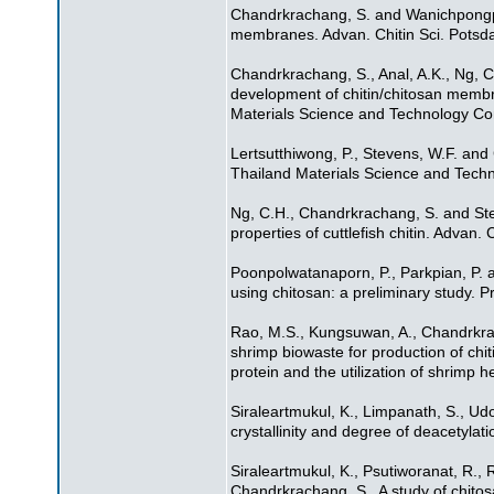
Chandrkrachang, S. and Wanichpongpan
membranes. Advan. Chitin Sci. Potsd
Chandrkrachang, S., Anal, A.K., Ng, 
development of chitin/chitosan membra
Materials Science and Technology Co
Lertsutthiwong, P., Stevens, W.F. an
Thailand Materials Science and Tech
Ng, C.H., Chandrkrachang, S. and Stev
properties of cuttlefish chitin. Advan.
Poonpolwatanaporn, P., Parkpian, P.
using chitosan: a preliminary study. P
Rao, M.S., Kungsuwan, A., Chandrkrac
shrimp biowaste for production of chi
protein and the utilization of shrimp
Siraleartmukul, K., Limpanath, S., U
crystallinity and degree of deacetylat
Siraleartmukul, K., Psutiworanat, R.,
Chandrkrachang, S., A study of chitosa