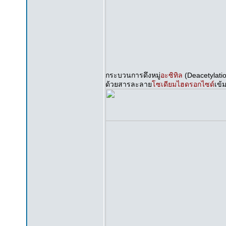
กระบวนการดึงหมู่
อะซิทิล
(Deacetylati
ด้วยสารละลาย
โซเดียมไฮดรอกไซด์
เข้