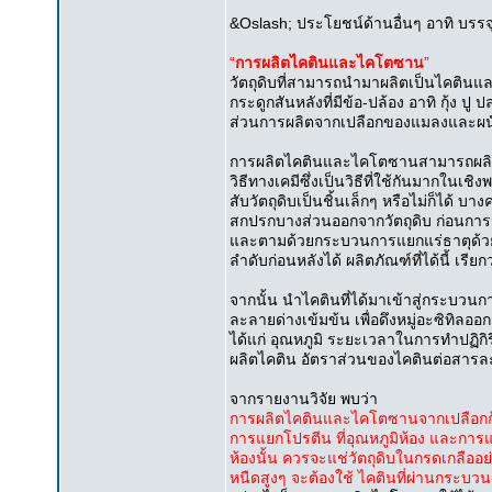
&Oslash; ประโยชน์ด้านอื่นๆ อาทิ บรรจ
“
การผลิตไคตินและไคโตซาน
”
วัตถุดิบที่สามารถนำมาผลิตเป็นไคตินแ
กระดูกสันหลังที่มีข้อ-ปล้อง อาทิ กุ้ง ปู
ส่วนการผลิตจากเปลือกของแมลงและผนังเ
การผลิตไคตินและไคโตซานสามารถผลิตได
วิธีทางเคมีซึ่งเป็นวิธีที่ใช้กันมากในเช
สับวัตถุดิบเป็นชิ้นเล็กๆ หรือไม่ก็ได้ บ
สกปรกบางส่วนออกจากวัตถุดิบ ก่อนกา
และตามด้วยกระบวนการแยกแร่ธาตุด้วยกรด
ลำดับก่อนหลังได้ ผลิตภัณฑ์ที่ได้นี้ เรียก
จากนั้น นำไคตินที่ได้มาเข้าสู่กระบ
ละลายด่างเข้มข้น เพื่อดึงหมู่อะซิทิลออ
ได้แก่ อุณหภูมิ ระยะเวลาในการทำปฏิ
ผลิตไคติน อัตราส่วนของไคตินต่อสารล
จากรายงานวิจัย พบว่า
การผลิตไคตินและไคโตซานจากเปลือกกุ้
การแยกโปรตีน ที่อุณหภูมิห้อง และการแย
ห้องนั้น ควรจะแช่วัตถุดิบในกรดเกลืออ
หนืดสูงๆ จะต้องใช้ ไคตินที่ผ่านกระบ