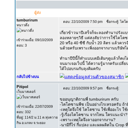
ผู้ส่ง
tumburirum
ตอบ: 22/10/2009 7:50 pm
ชื่อกระทู้: ไคโ
หนาวดึ่ง
เกี่ยวข้าวนาปีเสร็จก็จะลองทำนาปรังแบบเก
ลองหลายๆวิธี แต่สงสัยว่าการใช้ไคโต
เข้าร่วมเมื่อ: 09/10/2009
20 หรือ 40 ซีซี กับน้ำ 20 ลิตร แล้วควรฉ
ตอบ: 3
นด้วยครับเพราะเพิ่งออกจากงานบริษัทได้
ทำนาปีปีนี้ก็ทำแบบเคมีเดิมๆดูแล้วก็คงได
จนมาเจอเว็ปนี้ ได้ความรู้มากครับเปลี
ได้ไปอบรมกับลุงคิมครับ
กลับไปข้างบน
Pitipol
ตอบ: 22/10/2009 9:57 pm
ชื่อกระทู้:
เว็บมาสเตอร์
ขออนุญาติถามพี่ tumburirum ครับ
-ไคโตซานพืช เป็นอย่างไรเหรอครับ ถ้ามีย
เข้าร่วมเมื่อ: 22/07/2009
-เหตุใดจึงใช้ ไคโตซาน ใช้เพื่ออะไร ใ
ตอบ: 332
-รู้เรื่องไคโตซาน จากไหน ใครแนะนำ?
ที่อยู่: 114/2 ม.11 ต.ทุ่งควาย
-เพราะเหตุใดจึงลาออกจากงาน?
กิน อ.แกลง จ.ระยอง
-นามีกี่ไร่ กี่แปลง และผลผลิตใน Crop ท