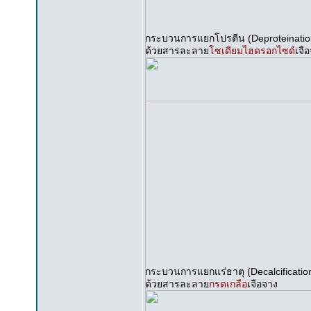
กระบวนการแยกโปรตีน (Deproteinatio
ด้วยสารละลาย
โซเดียมไฮดรอกไซด์
เจื
กระบวนการแยกแร่ธาตุ (Decalcificatio
ด้วยสารละลาย
กรดเกลือ
เจือจาง