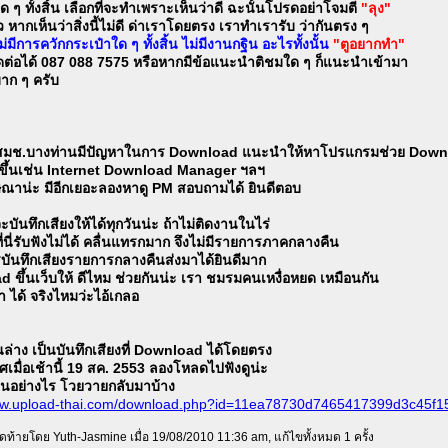
ๆ ทั้งสิ้น เลือกที่จะทำเพราะเห็นว่าดี ฉะนั้นโปรดอย่าโจมตี
"ลุง"
่ยว หากเห็นว่าสิ่งนี้ไม่ดี ด่าเราโดยตรง เราทำเรารับ ว่ากันตรง ๆ
ม่มีการควักกระเป๋าใด ๆ ทั้งสิ้น ไม่มีงานกฐิน อะไรทั้งนั้น
"ตูอยากทำ"
ติดต่อได้ 087 088 7575 หรือหากมีข้อแนะนำติชมใด ๆ ก็แนะนำเข้ามา
าก ๆ ครับ
สมช.บางท่านมีปัญหาในการ Download แนะนำให้หาโปรแกรมช่วย Down
ยขึ้นเช่น Internet Download Manager ฯลฯ
ณาน่ะ มีอีกเยอะลองหาดู PM สอบถามได้ ยินดีตอบ
ันทึกเสียงให้ได้ทุกวันน่ะ ถ้าไม่ติดงานในไร่
่นี่รับฟังไม่ได้ คลื่นแทรกมาก จึงไม่มีรายการภาคกลางคืน
รบันทึกเสียงรายการกลางคืนส่งมาได้ยินดีมาก
d ขึ้นเว็บให้ ดีไหม ช่วยกันน่ะ เรา ชมรมคนเหงื่อหยด เหมือนกัน
 ได้ จริงไหมว่ะไอ้เกลอ
นล่าง เป็นบันทึกเสียงที่ Download ได้โดยตรง
เมื่อเช้านี้ 19 สค. 2553 ลองโหลดไปฟังดูน่ะ
ป็นอย่างไร โวยวายกลับมาบ้าง
www.upload-thai.com/download.php?id=11ea78730d7465417399d3c45f1
สุดท้ายโดย Yuth-Jasmine เมื่อ 19/08/2010 11:36 am, แก้ไขทั้งหมด 1 ครั้ง