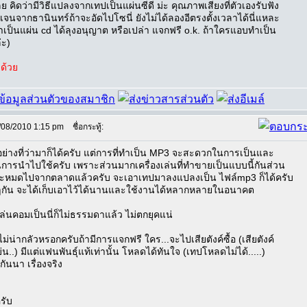
ย คิดว่ามีวิธีแปลงจากเทปเป็นแผ่นซีดี ม่ะ คุณภาพเสียงที่ตัวเองรับฟัง
เจนจากธานินทร์ถ้าจะอัดไปโซนี่ ยังไม่ได้ลองอีตรงตั้งเวลาได้นี่แหละ
าทำเป็นแผ่น cd ได้ลุงอนุญาต หรือเปล่า แจกฟรี o.k. ถ้าใครแอบทำเป็น
่ะ)
ด้วย
/08/2010 1:15 pm
ชื่อกระทู้:
อย่างที่ว่ามาก็ได้ครับ แต่การที่ทำเป็น MP3 จะสะดวกในการเป็นและ
ารนำไปใช้ครับ เพราะส่วนมากเครื่องเล่นที่ทำขายเป็นแบบนี้กันส่วน
ะหมดไปจากตลาดแล้วครับ จะเอาเทปมาลงแปลงเป็น ไฟล์mp3 ก็ได้ครับ
ๆกัน จะได้เก็บเอาไว้ได้นานและใช้งานได้หลากหลายในอนาคต
ล่นคอมเป็นนี่ก็ไม่ธรรมดาแล้ว ไม่ตกยุคแน่
ไม่น่ากลัวหรอกครับถ้ามีการแจกฟรี ใคร...จะไปเสียตังค์ซื้อ (เสียตังค์
น..) มีแต่แฟนพันธุ์แท้เท่านั้น โหลดได้ทันใจ (เทปโหลดไม่ได้.....)
ันนา เรื่องจริง
รับ