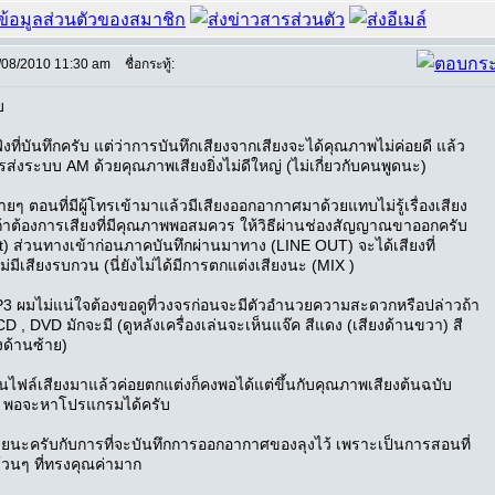
/08/2010 11:30 am
ชื่อกระทู้:
บ
ฟังที่บันทึกครับ แต่ว่าการบันทึกเสียงจากเสียงจะได้คุณภาพไม่ค่อยดี แล้ว
ารส่งระบบ AM ด้วยคุณภาพเสียงยิ่งไม่ดีใหญ่ (ไม่เกี่ยวกับคนพูดนะ)
่ายๆ ตอนที่มีผู้โทรเข้ามาแล้วมีเสียงออกอากาศมาด้วยแทบไม่รู้เรื่องเสียง
้าต้องการเสียงที่มีคุณภาพพอสมควร ให้วิธีผ่านช่องสัญญาณขาออกครับ
t) ส่วนทางเข้าก่อนภาคบันทึกผ่านมาทาง (LINE OUT) จะได้เสียงที่
ไม่มีเสียงรบกวน (นี่ยังไม่ได้มีการตกแต่งเสียงนะ (MIX )
P3 ผมไม่แน่ใจต้องขอดูที่วงจรก่อนจะมีตัวอำนวยความสะดวกหรือปล่าวถ้า
D , DVD มักจะมี (ดูหลังเครื่องเล่นจะเห็นแจ๊ค สีแดง (เสียงด้านขวา) สี
งด้านซ้าย)
ป็นไฟล์เสียงมาแล้วค่อยตกแต่งก็คงพอได้แต่ขึ้นกับคุณภาพเสียงต้นฉบับ
) พอจะหาโปรแกรมได้ครับ
วยนะครับกับการที่จะบันทึกการออกอากาศของลุงไว้ เพราะเป็นการสอนที่
ล้วนๆ ที่ทรงคุณค่ามาก