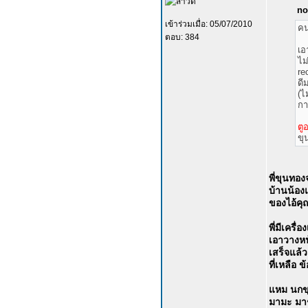
no
เข้าร่วมเมื่อ: 05/07/2010
คน
ตอบ: 384
เอ
ไม
re
ดี
(ไ
กา
ตู
ขุ
พี่ขุนทองจ
บ้านน้องแ
ของไอ้คุ
พี่มีเครื
เอาวางหน
เสร็จแล้ว
ที่เหลือ 
แหม นกขุน
มามะ มาช