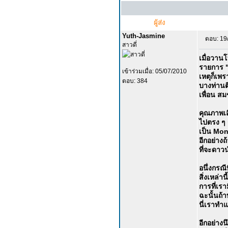
ผู้ส่ง
Yuth-Jasmine
ตอบ: 19
สาวดี่
เมื่อวาน
รายการ "
เข้าร่วมเมื่อ: 05/07/2010
เหตุก็เพ
ตอบ: 384
บางท่านติ
เพื่อน ส
คุณภาพเส
ไปตรง ๆ ก
เป็น Mono
อีกอย่าง
ที่จะดาว
อนึ่งกรณีท
สิ่งเหล่า
การที่เร
ฉะนั้นถ้า
นี่เราทำแ
อีกอย่างน