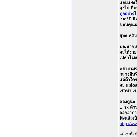
แอบแฝงใด 
ลุงไม่เกี
ทุกอย่างไ
เบอร์มี 
ขอบคุณม
ยุทธ ครับ
ปล.หาก 
จะได้ง่า
เปล่าโฆษ
พยายามจะบ
กลางคืนที
แต่ถ้าใค
จะ uploa
เราทำ เรา
ลองดูน่ะ
Link ด้า
ออกอากาศ
ฟังแล้วเ
http://
แก้ไขครั้ง