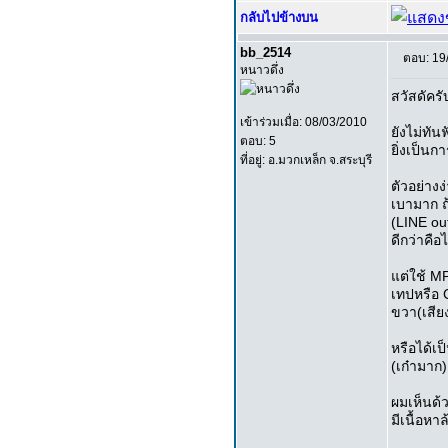
กลับไปข้างบน
bb_2514
ตอบ: 19
หนาวดึ่ง
สวัสดัครั
เข้าร่วมเมื่อ: 08/03/2010
ยังไม่ทัน
ตอบ: 5
ยิ่งเป็นก
ที่อยู่: อ.มวกเหล็ก จ.สระบุรี
ตัวอย่างง
เบามาก ถ
(LINE ou
ดีกว่าคือ
แต่ใช้ M
เทปหรือ C
ขวา(เสีย
หรือได้เ
(เก๋ามาก
ผมเห็นด้
มีเนื้อหา