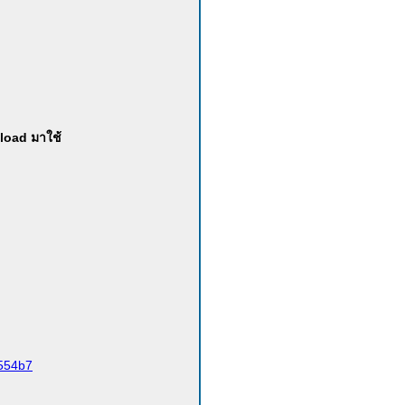
load มาใช้
554b7