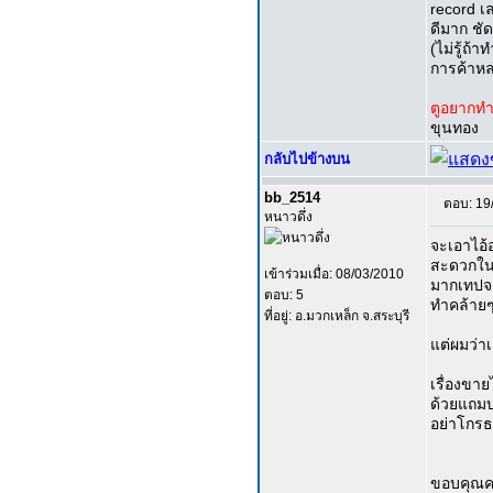
record เล
ดีมาก ชัด
(ไม่รู้ถ้
การค้าหล
ตูอยากทำ
ขุนทอง
กลับไปข้างบน
bb_2514
ตอบ: 19
หนาวดึ่ง
จะเอาไอ้
สะดวกในก
เข้าร่วมเมื่อ: 08/03/2010
มากเทปจ
ตอบ: 5
ทำคล้าย
ที่อยู่: อ.มวกเหล็ก จ.สระบุรี
แต่ผมว่าเ
เรื่องขาย
ด้วยแถมบ่
อย่าโกรธก
ขอบคุณค