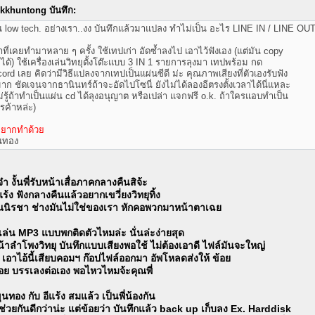
kkhuntong บันทึก:
 low tech. อย่างเรา..งง บันทึกแล้วมาแปลง ทำไม่เป็น อะไร LINE IN / LINE OU
าที่เคยทำมาหลาย ๆ ครั้ง ใช้เทปเก่า อัดซ้ำลงไป เอาไว้ฟังเอง (แต่มัน copy
่ได้) ใช้เครื่องเล่นวิทยุตั้งโต๊ะแบบ 3 IN 1 รายการลุงมา เทปพร้อม กด
cord เลย คิดว่ามีวิธีแปลงจากเทปเป็นแผ่นซีดี ม่ะ คุณภาพเสียงที่ตัวเองรับฟัง
มาก ชัดเจนจากธานินทร์ถ้าจะอัดไปโซนี่ ยังไม่ได้ลองอีตรงตั้งเวลาได้นี่แหละ
ม่รู้ถ้าทำเป็นแผ่น cd ได้ลุงอนุญาต หรือเปล่า แจกฟรี o.k. ถ้าใครแอบทำเป็น
รค้าหล่ะ)
อยากทำด้วย
นทอง
๋า งั้นพี่รับหน้าเสื่อภาคกลางคืนสิจ้ะ
ร้ง ฟังกลางคืนแล้วอยากเขวี่ยงวิทยุทิ้ง
ณนิรชา ช่างมันไม่ใช่ของเรา หักคอพวกมาหน้าตาเฉย
่องเล่น MP3 แบบพกติดตัวไหมล่ะ นั่นล่ะง่ายสุด
้าลำโพงวิทยุ บันทึกแบบเสียงพอใช้ ไม่ต้องเอาดี ไฟล์มันจะใหญ่
 เอาไอ้นี้เสียบคอมฯ ก๊อปไฟล์ออกมา อัพโหลดส่งให้ ข้อย
ข้อย บรรเลงต่อเอง พอไหวไหมจ้ะคุณพี่
ทอง กับ อีแร้ง สมแล้ว เป็นพี่น้องกัน
่วยกันดีกว่าน่ะ แต่ข้อยว่า บันทึกแล้ว back up เก็บลง Ex. Harddisk