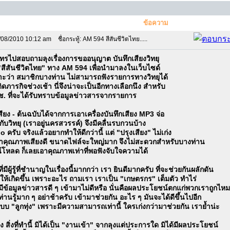
ข้อความ
/08/2010 10:12 am
ชื่อกระทู้: AM 594 สีสันชีวิตไทย.....
โทรไปสอบถามลุงเรื่องการขออนุญาต บันทึกเสียงวิทยุ
สีสันชีวิตไทย" ทาง AM 594 เพื่อนำมาลงในเว็บไซด์
ราะว่า สมาชิกบางท่าน ไม่สามารถฟังรายการทางวิทยุได้
ดภารกิจช่วงเช้า นี่จึงน่าจะเป็นอีกทางเลือกนึง สำหรับ
มช. ที่จะได้รับทราบข้อมูลข่าวสารจากรายการ
ียง - ต้นฉบับได้จากการเอาเครื่องบันทึกเสียง MP3 จ่อ
ับวิทยุ (เราอยู่นครสวรรค์) จึงมีคลื่นรบกวนบ้าง
 ครับ จริงแล้วอยากทำให้ดีกว่านี้ แต่ "ปรุงเสียง" ไม่เก่ง
ถ้าคุณภาพเสียงดี ขนาดไฟล์จะใหญ่มาก จึงไม่สะดวกสำหรับบางท่าน
น์โหลด ก็เลยเอาคุณภาพเท่าที่พอฟังจับใจความได้
ี่มีผู้รู้ที่ชำนาญในเรื่องนี้มากกว่า เรา ยินดีมากครับ ที่จะช่วยกันผลักดัน
นี้ให้เกิดขึ้น เพราะอะไร ถามเรา เราเป็น "เกษตรกร" เต็มตัว ทำไร่
ามีข้อมูลข่าวสารดี ๆ เข้ามาไม่ดีหรือ นั่นคือผลประโยชน์ตกแก่พวกเราถูกไหม
ท่านรู้มาก ๆ อย่าช้าครับ เข้ามาช่วยกัน อะไร ๆ มันจะได้ดีขึ้นไปอีก
บบ "ลูกทุ่ง" เพราะมีความสามารถเท่านี้ ใครเก่งกว่ามาช่วยกัน เราย้ำน่ะ
ึง สิ่งที่ทำนี้ มิได้เป็น "งานเข้า" จากลุงแต่ประการใด มิได้มีผลประโยชน์