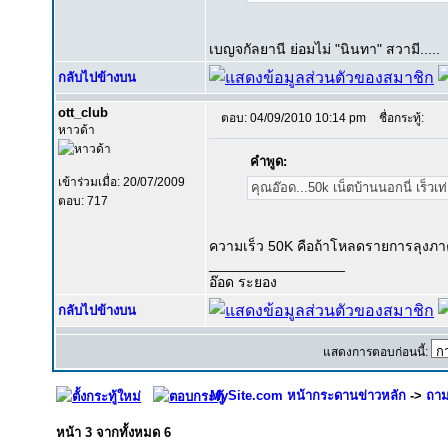
เบญจกัลยานี ย่อมไม่ "นินทา" สวามี.....
กลับไปข้างบน
ott_club
ตอบ: 04/09/2010 10:14 pm
ชื่อกระทู้:
หาวด้า
คำพูด:
เข้าร่วมเมื่อ: 20/07/2009
คุณอ๊อด...50k เน็ตบ้านนอกนี่ เร็วเท่
ตอบ: 717
ความเร็ว 50K คือถ้าโหลดรายการลุงภา
_________________
อ๊อด ระยอง
กลับไปข้างบน
แสดงการตอบก่อนนี้:
MySite.com หน้ากระดานข่าวหลัก
->
ถาม
หน้า
3
จากทั้งหมด
6