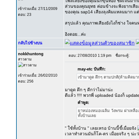
ไฟล์เสียงของคุณนกขุนทอง ชัดเจนมากเ
ส่วนของคุณยุทธ ค่อนข้างจะฟังยากเสีย
เข้าร่วมเมื่อ: 27/11/2009
ของคุณ sap14 เสียงลุงคิมแหลมมาก แต่ก
ตอบ: 23
สรุปแล้ว คุณภาพเสียงยังไงก็ช่าง ใจค
อิงดอย...ค่ะ
กลับไปข้างบน
nokkhuntong
ตอบ: 27/08/2010 1:19 pm
ชื่อกระทู้:
สาวดาม
may-etc บันทึก:
เข้าร่วมเมื่อ: 26/02/2010
เข้ามาดูด ดึกๆ ตามปกติ(ห้ามคิดมาก
ตอบ: 256
มาดูด ดึก ๆ ดีกว่าไม่มาน่ะ
ดีแล้ว !!!! พวกพี่ uploaded น้องก็ upda
คำพูด:
ยาหม่องหมอเฉลิม วังพรม ฝาเหลือง ม
ทั้งบ้านเลย
" ใช้ทั้งบ้าน " เลยเหรอ บ้านนี้ขี้เมื่อยจัง
เวลาทำสวนมันก็โค-ตร เมื่อยจริง ๆ น่ะว่าม