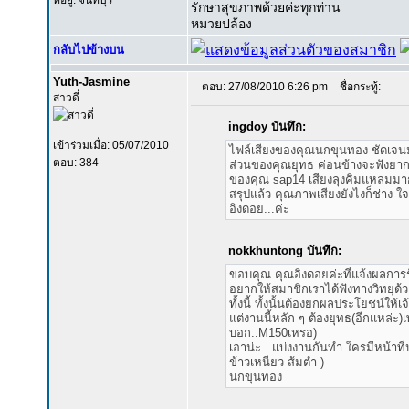
ที่อยู่: จันทบุรี
รักษาสุขภาพด้วยค่ะทุกท่าน
หมวยปล้อง
กลับไปข้างบน
Yuth-Jasmine
ตอบ: 27/08/2010 6:26 pm
ชื่อกระทู้:
สาวดี่
ingdoy บันทึก:
เข้าร่วมเมื่อ: 05/07/2010
ไฟล์เสียงของคุณนกขุนทอง ชัดเจน
ตอบ: 384
ส่วนของคุณยุทธ ค่อนข้างจะฟังยาก
ของคุณ sap14 เสียงลุงคิมแหลมมาก 
สรุปแล้ว คุณภาพเสียงยังไงก็ช่าง
อิงดอย...ค่ะ
nokkhuntong บันทึก:
ขอบคุณ คุณอิงดอยค่ะที่แจ้งผลการร
อยากให้สมาชิกเราได้ฟังทางวิทยุด้ว
ทั้งนี้ ทั้งนั้นต้องยกผลประโยชน์ให้
แต่งานนี้หลัก ๆ ต้องยุทธ(อีกแหล่ะ)เ
บอก..M150เหรอ)
เอาน่ะ...แบ่งงานกันทำ ใครมีหน้าที่ป
ข้าวเหนียว ส้มตำ )
นกขุนทอง