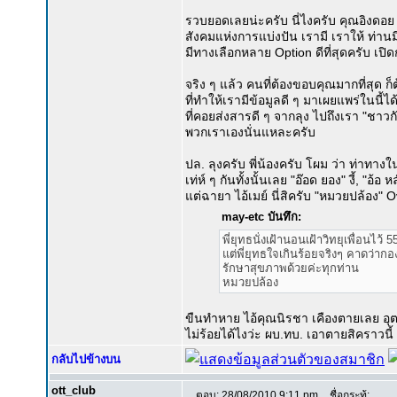
รวบยอดเลยน่ะครับ นี่ไงครับ คุณอิงดอย
สังคมแห่งการแบ่งปัน เรามี เราให้ ท่านม
มีทางเลือกหลาย Option ดีที่สุดครับ เปิ
จริง ๆ แล้ว คนที่ต้องขอบคุณมากที่สุด ก
ที่ทำให้เรามีข้อมูลดี ๆ มาเผยแพร่ในนี้ไ
ที่คอยส่งสารดี ๆ จากลุง ไปถึงเรา "ชาว
พวกเราเองนั่นแหละครับ
ปล. ลุงครับ พี่น้องครับ โผม ว่า ท่าทา
เท่ห์ ๆ กันทั้งนั้นเลย "อ๊อด ยอง" งี้, "อ้อ ห
แต่ฉายา ไอ้เมย์ นี่สิครับ "หมวยปล้อง" 
may-etc บันทึก:
พี่ยุทธนั่งเฝ้านอนเฝ้าวิทยุเพื่อนไว้ 5
แต่พี่ยุทธใจเกินร้อยจริงๆ คาดว่ากอ
รักษาสุขภาพด้วยค่ะทุกท่าน
หมวยปล้อง
ขืนทำหาย ไอ้คุณนิรชา เคืองตายเลย อุต
ไม่ร้อยได้ไงว่ะ ผบ.ทบ. เอาตายสิคราวนี้
กลับไปข้างบน
ott_club
ตอบ: 28/08/2010 9:11 pm
ชื่อกระทู้: