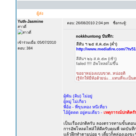
ผู้ส่ง
Yuth-Jasmine
ตอบ: 26/08/2010 2:04 pm
ชื่อกระทู้:
สาวดี่
nokkhuntong บันทึก:
เข้าร่วมเมื่อ: 05/07/2010
สีสัน ฯ ๒๕ ส.ค.๕๓ (ค่ำ)
ตอบ: 384
http://www.mediafire.com/?tv5
สีสันฯ ๒๖ ส.ค.๕๓ (เช้า)
failed !!!! อัพโหลดไม่ขึ้น
ขอยาหม่องแบบขวด..หน่อยดิ
(รู้จักให้ยี่ห้อด้วยน่ะ...แทนที่จะเป็
ผู้พัน (คิม) ไม่อยู่
ผู้หมู่ ไม่เกียว
พี่อ้อ - พี่ขุนทอง หนีเที่ยว
ไอ้ยู้ดดด อยู่คนเดียว -
เหตุการณ์ปกติคร
เป็นเรื่องปกติครับ ลองตรวจทานขั้นต
การอัพโหลดไฟล์ให้ดีครับคุณพี่ จดบันทึก
แล้วฝึกทำตามบ่อย ๆ เดี๋ยวก็คล่องเองขะ