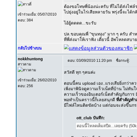
ต้องขอโทษพี่น้องน่ะครับ ที่ไม่ได้ส่งไฟ
ไปยุ่งอยู่ในไร่เสียหลายวัน พรุ่งนี้จะไ
เข้าร่วมเมื่อ: 05/07/2010
ตอบ: 384
ไอ้ยู้ดดดด...ขะรับ
ปล.ขอบคุณพี่ "ขุนทอง" มาก ๆ ครับ สำห
ที่พี่ส่งมาให้เราฟัง เดี๋ยวนี้ อัพโหลดสบา
กลับไปข้างบน
nokkhuntong
ตอบ: 03/09/2010 11:20 pm
ชื่อกระทู้:
สาวดาม
สวัสดี ทุก ๆคนค่ะ
เข้าร่วมเมื่อ: 26/02/2010
ตอนนี้คน upload เอง..แรงเสียยิ่งกว่าคว
ตอบ: 256
เพิ่งมาพินิจดูความเร็วเน็ตที่บ้าน ไม่
ความเร็วของอินเตอร์เน็ตสำคัญกับการ D
พอทำเป็นคราวนี้ก็เลยสนุกดี
ที่สำคัญทำ
มีไฟล์ไหนติดขัดบ้าง แต่ก่อนจะส่งขึ้นกร
ott_club บันทึก:
ตอนนี้โหลดเต็มสปีด...เลยครับ (50k