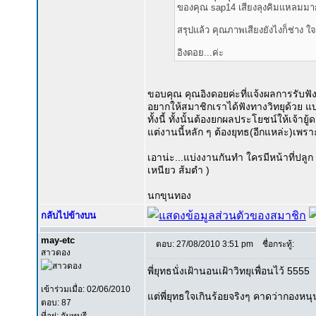
ของคุณ sap14 เสียงลุงคิมแหลมมาก 
สรุปแล้ว คุณภาพเสียงยังไงก็ช่าง
อิงดอย...ค่ะ
ขอบคุณ คุณอิงดอยค่ะที่แจ้งผลการรับฟั
อยากให้สมาชิกเราได้ฟังทางวิทยุด้วย แ
ทั้งนี้ ทั้งนั้นต้องยกผลประโยชน์ให้เจ้า
แต่งานนี้หลัก ๆ ต้องยุทธ(อีกแหล่ะ)เพราะ
เอาน่ะ...แบ่งงานกันทำ ใครมีหน้าที่ปลูก 
เหนียว ส้มตำ )
นกขุนทอง
กลับไปข้างบน
may-etc
ตอบ: 27/08/2010 3:51 pm
ชื่อกระทู้:
สาวดอง
พี่ยุทธนั่งเฝ้านอนเฝ้าวิทยุเพื่อนไว้ 5555
เข้าร่วมเมื่อ: 02/06/2010
แต่พี่ยุทธใจเกินร้อยจริงๆ คาดว่ากองหนุน
ตอบ: 87