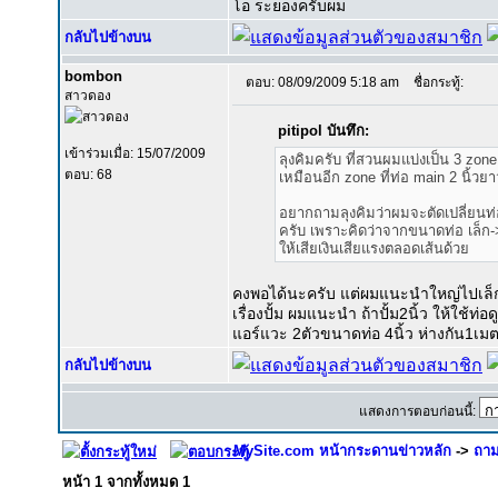
โอ ระยองครับผม
กลับไปข้างบน
bombon
ตอบ: 08/09/2009 5:18 am
ชื่อกระทู้:
สาวดอง
pitipol บันทึก:
เข้าร่วมเมื่อ: 15/07/2009
ลุงคิมครับ ที่สวนผมแบ่งเป็น 3 zone 
ตอบ: 68
เหมือนอีก zone ที่ท่อ main 2 นิ้วยาว
อยากถามลุงคิมว่าผมจะตัดเปลี่ยนท่อ
ครับ เพราะคิดว่าจากขนาดท่อ เล็ก->
ให้เสียเงินเสียแรงตลอดเส้นด้วย
คงพอได้นะครับ แต่ผมแนะนำใหญ่ไปเล็
เรื่องปั้ม ผมแนะนำ ถ้าปั้ม2นิ้ว ให้ใช้ท่อ
แอร์แวะ 2ตัวขนาดท่อ 4นิ้ว ห่างกัน1เ
กลับไปข้างบน
แสดงการตอบก่อนนี้:
MySite.com หน้ากระดานข่าวหลัก
->
ถาม
หน้า
1
จากทั้งหมด
1