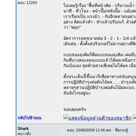
ตอบ: 12264
ไม่เคยรู้เรื่อง "พื้นที่หน้าตัด - ปริมาณน
นาที - ชั่วโมง - หน้าปั๊ม/หลังปั๊ม - แม้แต
เราเรียกเป็น แรงม้า. - กับอีกหลายๆอย่างท
อย่าง คิดแล้วทำ - ทำแล้วปรับ/แก้. ด้วยตั
ว่า "ฟลุก"
อัตราการลดขนาดท่อ 3 - 2 - 1 - 1/4 แล้ว
เดินท่อ - ตั้งตั้งสปริงเกอร์ไม่ยากอย่างที
แบบของลุงคิมก็คือแบบของลุงคิม เคยมี
กันที่บางคนเลยนแบบแล้วได้ผลเหนือกว่
กันนั่นเอง สุดท้ายสวนที่เคยไม่ได้ผล เมื่
ตั้งประเด็นนี้ขึ้นมาก็เพื่อหาทางสนับส
การปฏิบัติบำรุงต่อต้นไม้ผล.......บำรุงเต็มท
หลายๆสวนปฏิบัติบำรุงต่อต้นไม้ผลแบบ......
มันยังไงๆอยู่นะ
ขอบคุณครับ
กลับไปข้างบน
Shark
ตอบ: 20/08/2009 11:46 am
ชื่อกระทู้:
หนาวดึ่ง