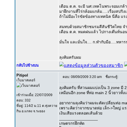
เดือน ต.ค. จะมี นศ.เทคโนพระจอมเกล้
มาฝึกงานที่ไร่กล้อมแกล้ม.....เรื่องสปร
ถ้าไม่มีอะไรขัดข้องทางเทคนิค นี่คือ แร
สมทบด้วยสมาชิกชมรมสีสันชีวิตไทย จำ
เดือน ต.ค. หมดฝนแล้ว ไปกางเต๊นท์น
มั่นใจ และมั่นใจ.... ก.ทำกับมือ.....ท
ลุงคิมครับผม
กลับไปข้างบน
Pitipol
ตอบ: 08/09/2009 3:20 am
ชื่อกระทู้:
เว็บมาสเตอร์
ลุงคิมครับ ที่สวนผมแบ่งเป็น 3 zone มี 2 
เหมือนอีก zone ที่ท่อ main 2 นิ้วยาวทั้งเ
เข้าร่วมเมื่อ: 22/07/2009
ตอบ: 332
อยากถามลุงคิมว่าผมจะตัดเปลี่ยนท่อ mai
ที่อยู่: 114/2 ม.11 ต.ทุ่งควาย
เพราะคิดว่าจากขนาดท่อ เล็ก->ใหญ่ แรงด
กิน อ.แกลง จ.ระยอง
เงินเสียแรงตลอดเส้นด้วย
_________________
เกษตรกรฝึกหัด