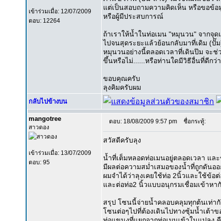
แต่เป็นสอบถามความคิดเห็น หรือขอข้อ
เข้าร่วมเมื่อ: 12/07/2009
หรือผู้มีประสบการณ์
ตอบ: 12264
ถ้าเราให้น้ำในท่อเมน "หมุนวน" จากจุดเริ่
ไปจนสุดระยะแล้วย้อนกลับมาที่เดิม (ปั๊ม)
หมุนวนอย่างนี้ตลอดเวลาที่เดินป๊ม จะช่ว
ขึ้นหรือไม่......หรือท่านใดมีวิธีอื่นที่ดี
ขอบคุณครับ
ลุงคิมครับผม
กลับไปข้างบน
mangotree
ตอบ: 18/08/2009 9:57 pm
ชื่อกระทู้:
สาวดอง
สวัสดีครับลุง
เข้าร่วมเมื่อ: 13/07/2009
น้ำที่เต็มหลอดท่อเมนอยู่ตลอดเวลา แล
ตอบ: 95
มีผลต่อความสม่ำเสมอของน้ำที่ถูกดันออ
ผมจำได้ว่าลุงเคยใช้ท่อ 2นิ้วและใช้ข้อต
และต่อท่อ2 นิ้วแบบอนุกรมเชื่อมเข้าหาก
สรุป โซนนี้จ่ายน้ำคลอบคลุมทุกต้นเท่าก
โซนต่อๆไปที่ต้องเดินไปทางซุ้มน้ำเต้า
ท่อแขนงที่แยกจากท่อเมนเข้าในแปลง คือกี