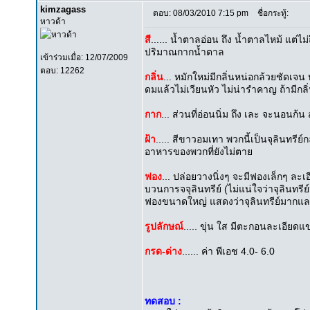
kimzagass
ตอบ: 08/03/2010 7:15 pm
ชื่อกระทู้:
หาวด้า
สี
...... น้ำตาลอ่อน ถึง น้ำตาลไหม้ แต่ไม่ถ
ปริมาณกากน้ำตาล
เข้าร่วมเมื่อ: 12/07/2009
ตอบ: 12262
กลิ่น
... หมักใหม่มีกลิ่นหน่อกล้วยชัดเ
ดมแล้วไม่เวียนหัว ไม่น่ารำคาญ ถ้ามีกลิ่น
กาก
... ส่วนที่อ่อนนิ่ม ถึง เละ จะนอนก
ฝ้า
..... สีขาวอมเทา พวกนี้เป็นจุลินทรีย
อาหารของพวกที่ยังไม่ตาย
ฟอง
... ปล่อยวางนิ่งๆ จะมีฟองเล็กๆ ล
บวนการจจุลินทรีย์ (ไม่แน่ใจว่าจุลินทรี
ฟองขนาดใหญ่ แสดงว่าจุลินทรีย์มากและแ
รูปลักษณ์
..... ขุ่น ใส มีตะกอนละเอีย
กรด-ด่าง
...... ค่า พีเอช 4.0- 6.0
ทดสอบ :