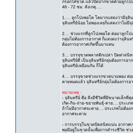
กรอกใส่ขวด แล้วปิดปากขวดด้วยลูกโป่ง ท
48 - 72 ชม. สังเกตุ.....
1..... ลูกโป่งพอโต โตมากแสดงว่ามีจุล
จุลินทรีย์น้อย ไม่พองเลยก็แสดงว่าไม่มีจุล
2.... ช่วงแรกที่ลูกโป่งพอโต ต่อมาลูกโป่
กลุ่มไม่ต้องการอากาศ ก็แสงดงว่าจุลินทร
ต้องการอากาศเกิดขึ้นมาแทน
3.... บรรจุขวดพลาสติกเปล่า ปิดฝาสนิท
จุลินทรีย์ดี เป็นจุลินทรีย์กลุ่มต้องก
จุลินทรีย์เหมือนกัน ก็ได้
4.... บรรจุขวดช่วงแรกขวดบวมพอง ต่อมาข
ตายหมดแล้ว จุลินทรีย์กลุ่มไม่ต้องการ
หมายเหตุ :
- จุลินทรีย์ คือ สิ่งมีชีวิตที่มีขนาดเล็ก
เกิด-กิน-ถ่าย-ขยายพันธุ์-ตาย.....ประเ
ถ้าไม่มีอากาศจะตาย.....ประเภทไม่ต้องก
อากาศจะตาย
- การบรรจุในขวดปิดสนิทแน่น อากาศเข้
พอมีอยู่ในขวดนั้นเพื่อการดำรงชีวิต ช่วง