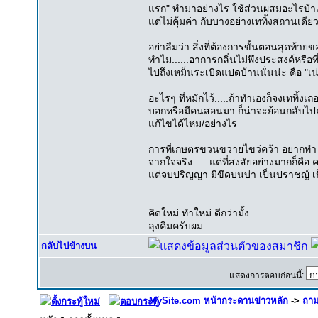
แรก" ทำมาอย่างไร ใช้ส่วนผสมอะไรบ้าง 
แต่ไม่คุ้มค่า กับบางอย่างเททิ้งสถานเดีย
อย่าลืมว่า สิ่งที่ต้องการขั้นตอนสุดท้าย
ทำไม......อาการกลิ่นไม่พึงประสงค์หรือท
ไปถึงเหม็นระเบิดแปดบ้านนั่นน่ะ คือ "เน
อะไรๆ ที่หมักไว้.....ถ้าทำเองก็จงเททิ้งเถ
บอกหรือมีคนสอนมา ก็น่าจะย้อนกลับไป
แก้ไขได้ไหม/อย่างไร
การที่เกษตรขวนขวายไขว่คว้า อยากทำ "ป
จากใจจริง......แต่ที่สงสัยอย่างมากก
แต่จบปริญญา มีขีดบนบ่า เป็นปราชญ์ เป็น
คิดใหม่ ทำใหม่ ดีกว่ามั้ง
ลุงคิมครับผม
กลับไปข้างบน
แสดงการตอบก่อนนี้:
MySite.com หน้ากระดานข่าวหลัก
->
ถาม