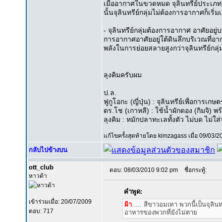
เมื่ออากาศในขวดหมด จุลินทรีย์ประเภ
นั้นจุลินทรีย์กลุ่มไม่ต้องการอากาศก็เริ่
- จุลินทรีย์กลุ่มต้องการอากาศ อาศัยอยู่บ
การอากาศอาศัยอยู่ใต้ดินลึกบริเวณที่อากา
พลังในการย่อยสลายสูงกว่าจุลินทรีย์กล
ลุงคิมครับผม
ป.ล.
ฟูกูโอกะ (ญี่ปุ่น) : จุลินทรีย์เพื่อการเกษตร
ดร.โช (เกาหลี) : ใช้น้ำผักดอง (กิมจิ) พร
ลุงคิม : หมักปลาทะเลทั้งตัว ไม่บด ไม่ใส
แก้ไขครั้งสุดท้ายโดย kimzagass เมื่อ 09/03/2
กลับไปข้างบน
ott_club
ตอบ: 08/03/2010 9:02 pm
ชื่อกระทู้:
หาวด้า
คำพูด:
เข้าร่วมเมื่อ: 20/07/2009
ฝ้า
..... สีขาวอมเทา พวกนี้เป็นจุลิน
ตอบ: 717
อาหารของพวกที่ยังไม่ตาย