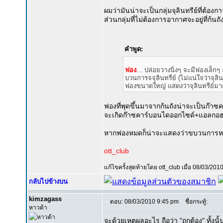
ผมว่ามันน่าจะเป็นกลุ่มจุลินทรีย์ที่ต้อง
ส่วนกลุ่มที่ไม่ต้องการอากาศจะอยู่ที่ก้นถั
คำพูด:
ฟอง
... ปล่อยวางนิ่งๆ จะมีฟองเล็
บวนการจจุลินทรีย์ (ไม่แน่ใจว่าจุลิ
ฟองขนาดใหญ่ แสดงว่าจุลินทรีย์มาก
ฟองที่พุดขึ้นมาจากก้นถังน่าจะเป็นก๊
จะเกิดก๊าซคาร์บอนไดออกไซด์+แอลกอฮ
หากฟองหมดก็น่าจะแสดงว่าขบวนการหมั
ott_club
แก้ไขครั้งสุดท้ายโดย ott_club เมื่อ 08/03/2010
กลับไปข้างบน
kimzagass
ตอบ: 08/03/2010 9:45 pm
ชื่อกระทู้:
หาวด้า
จะด้วยเหตุผลอะไร ถือว่า "ถูกต้อง" ทั้งนั