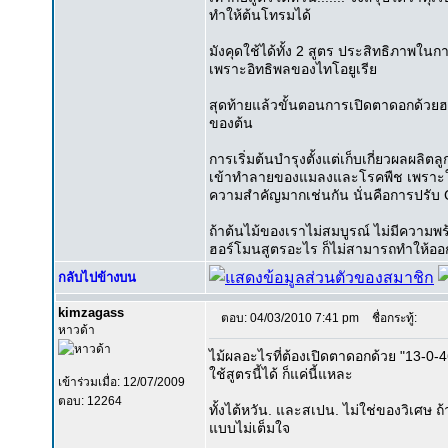
ทำให้ต้นโทรมได้
มังคุดใช้ได้ทั้ง 2 สูตร ประสิทธิภาพใน
เพราะอิทธิพลของไทโอยูเรีย
สุดท้ายแล้วขั้นตอนการเปิดตาดอกด้วยฮอ
ของต้น
การเริ่มต้นบำรุงตั้งแต่เก็บเกี่ยวผลผล
เข้าทำลายของแมลงและโรคพืช เพราะใบเป
ความสำคัญมากเช่นกัน นั่นคือการปรั
ถ้าต้นไม้ของเราไม่สมบูรณ์ ไม่มีความพร
ฮอร์โมนสูตรอะไร ก็ไม่สามารถทำให้ออ
กลับไปข้างบน
kimzagass
ตอบ: 04/03/2010 7:41 pm
ชื่อกระทู้:
หาวด้า
ไม้ผลอะไรที่ต้องเปิดตาดอกด้วย "13-0-46
ใช้สูตรนี้ได้ ก็แค่นี้แหละ
เข้าร่วมเมื่อ: 12/07/2009
ตอบ: 12264
ทั้งไต้หวัน. และสเปน. ไม่ใช่ของวิเศษ ถ
แบบไม่เต็มใจ