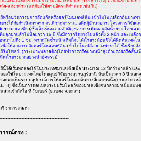
ำแนะนำและใช้ระบบกรีดไม่เหมาะสมกับการใช้สารเร่ง) ตรงกันข้ามกับการ
ไม่ส่งผลดังกล่าว (แต่ต้องใช้ตามอัตราที่กำหนดเช่นกัน)
ีหรือนวัตกรรมการอัดแก๊สหรือฮอร์โมนเอทธิลีน.เข้าไปในเปลือกต้นยางพาราเ
ำยางได้ก่อกำเนิดมาจาก ดร.สิวากุมาราน. อดีตผู้อำนวยการโครงการวิจัย
จัยยางมาเลเซีย ผู้ซึ่งเล็งเห็นความสำคัญของการเพิ่มผลผลิตน้ำยาง โดยเฉ
่ปลูกมาแล้วไม่น้อยกว่า 15 ปี ซึ่งมีการกรีดยางไปแล้วทั้ง 2 หน้า และเปลือ
ือหนาไม่ถึง 1 ซม. หากกรีดซ้ำหน้าเดิมก็จะได้น้ำยางน้อย จึงได้คิดค้นเทคโ
เพื่อให้สามารถอัดฮอร์โมนเอทธิลีน.เข้าไปในเปลือกยางพาราได้ ซึ่งเรียกสิ่งนี
ีริมโฟลว์. (กระเปาะพลาสติก)โดยทำการกรีดยางหน้าสูงด้วยรอยกรีดสั้นเพีย
ผลิตน้ำยางมากอย่างน่าอัศจรรย์
ีนี้ได้เริ่มทดลองใช้ในประเทศมาเลเซียเมื่อ ประมาณ 12 ปีกว่ามาแล้ว แล
ลองใช้ในประเทศไทยโดยศูนย์วิจัยยางสุราษฎร์ธานี นับเป็นเวลา 8 ปี นอกจ
เราจะพบเห็นระบบอุปกรณ์การให้ฮอร์โมนแก่ต้นยางอีกแบบหนึ่ง(กระเปาะเหล
LET-I) ซึ่งเป็นการดัดแปลงระบบริมโฟลว์ของมาเลเซียจนกลายมาเป็นแบบ
้นส่วนจำกัดไอ ที รับเบอร์ (อ.เบตง จ.ยะลา)
กรมวิชาการเกษตร
********************************************
การณ์ตรง :