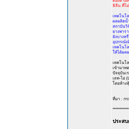
ต้องตามค
ธิลีน.ที่
เทคโนโลย
ผลผลิตน้
สถาบันวิ
ยางพาราที
ยังบางหร
อุปกรณ์ณ์
เทคโนโลย
ให้ได้ผล
เทคโนโลย
เข้ามาทด
ปัจจุบัน
เลท-ไอ (
โดยห้างหุ
ที่มา : 
***********
ประสบ