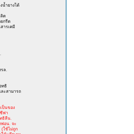
งน้ำยางได้
ผลิต
อยกรีด
็นสารเคมี
.
ทรล.
อทธิ
โมนและสามารถ
ี่เป็นของ
 ซีฟา
ทธิลีน.
เทฟอน. จะ
(ใช้ไม่ถูก