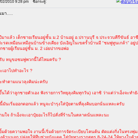
/02/2010 9:28 pm
ชื่อกระทู้:
นมา.....
ีมาแล้ว เด็กชายเรียนอยู่ชั้น ม.2 บ้านอยู่ อ.ปรานบุรี จ.ประจวบคีรีขันธ์ อาช
ะรดเหมือนเหมือนบ้านข้างเคียง บังเอิญในเขตรั้วบ้านมี “ชมพู่ทูนเกล้า” อย
็กชายผู้เรียนอยู่ชั้น ม. 2 เอ่ยปากขอพ่อ
ครับ หนูขอชมพู่พวกนี้ได้ไหมครับ ?
็งจะเอาไปทำอะไร ?
ูจะทำตามแนวลุงคิมน่ะครับ
กขึ้นได้ว่าลูกชายตัวเอง ฟังรายการวิทยุลุงคิมทุกวัน) เอาซิ ว่าแต่ว่าเอ็งจะทำย
นี้มันเริ่มออกดอกแล้ว หนูจะบำรุงใส่ปุ๋ยตามที่ลุงคิมบอกนั่นแหละครับ
นตามใจ ถ้าเอ็งจะเอาปุ๋ยอะไรก็ไปสั่งที่ร้านในตลาดนั่นแหละนะ
ยยิ้มด้วยความพอใจ งานนี้เริ่มด้วยการจัดระเบียบโคนต้น ตัดแต่งกิ่งในทรงพุ
กิ่งด้านนอก ปล่อยให้ทึบช่วยบังแดด ใส่ปุ๋ยทางรากสูตร 8-24-24 ให้ทางใบด้ว