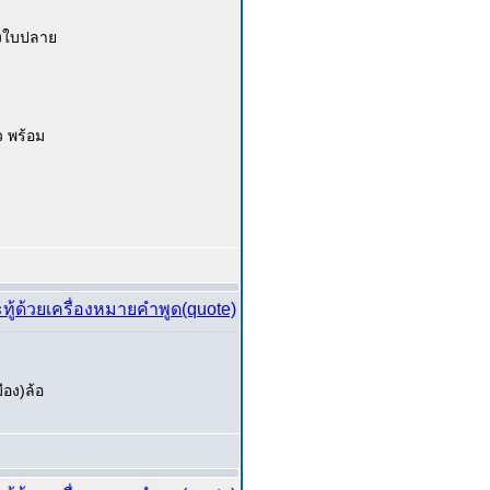
ึงใบปลาย
้ว พร้อม
ือง)ล้อ