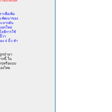
ใช้แก๊สเอท
พื่อเพิ่ม
และพัฒนาของ
พาะจากต้น
กงอกใหม่
นโลยีการใช้
้ว่า
ง 4 นิ้ว ทำ
ะถูกนำมา
ากนี้ ใน
็ก)หรือแบบ
ของไทย