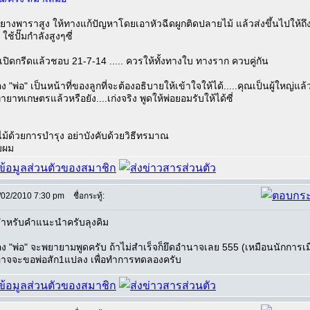
ยางพาราสูง ให้ทางแก้ปัญหาโดยเอาหัวฉีดผูกติดปลายไม้ แล้วส่งขึ้นไปให้ถ
ใช้ปั๊มกำลังสูงๆซี่
ปิดกรีดแล้วชอบ 21-7-14 ..... ควรให้ทั้งทางใบ ทางราก ควบคู่กัน
อง "พ่อ" เป็นหน้าที่ของลูกที่จะต้องอธิบายให้เข้าใจให้ได้.....คุณเป็นผู้ใหญ่แล
ทายาทเกษตรแล้วหรือยัง....เก่งจริง พูดให้พ่อยอมรับให้ได้ซี่
ไม้ด้วยการบำรุง อย่าบังคับด้วยวิธีทรมาณ
ับผม
/02/2010 7:30 pm
ชื่อกระทู้:
ำหรับคำแนะนำครับลุงคิม
่อง "พ่อ" จะพยายามพูดครับ ถ้าไม่สำเร็จก็ยึดอำนาจเลย 555 (เหมือนนักการเม
อาจจะขอพ่อสัก1แปลง เพื่อทำการทดลองครับ