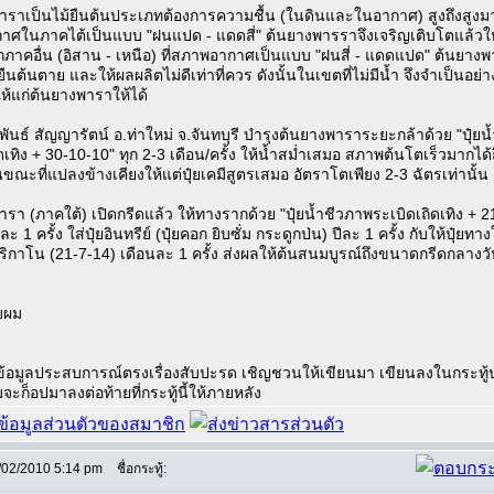
งพาราเป็นไม้ยืนต้นประเภทต้องการความชื้น (ในดินและในอากาศ) สูงถึงสูง
ศในภาคไต้เป็นแบบ "ฝนแปด - แดดสี่" ต้นยางพารราจึงเจริญเติบโตแล้วใ
ากภาคอื่น (อิสาน - เหนือ) ที่สภาพอากาศเป็นแบบ "ฝนสี่ - แดดแปด" ต้นยางพ
ยืนต้นตาย และให้ผลผลิตไม่ดีเท่าที่ควร ดังนั้นในเขตที่ไม่มีน้ำ จึงจำเป็นอย่างยิ
ห้แก่ต้นยางพาราให้ได้
นิพันธ์ สัญญารัตน์ อ.ท่าใหม่ จ.จันทบุรี บำรุงต้นยางพาราระยะกล้าด้วย "ปุ๋ย
ดเทิง + 30-10-10" ทุก 2-3 เดือน/ครั้ง ให้น้ำสม่ำเสมอ สภาพต้นโตเร็วมากได้
ขณะที่แปลงข้างเคียงให้แต่ปุ๋ยเคมีสูตรเสมอ อัตราโตเพียง 2-3 ฉัตรเท่านั้น
พารา (ภาคใต้) เปิดกรีดแล้ว ให้ทางรากด้วย "ปุ๋ยน้ำชีวภาพระเบิดเถิดเทิง + 2
ะ 1 ครั้ง ใส่ปุ๋ยอินทรีย์ (ปุ๋ยคอก ยิบซั่ม กระดูกป่น) ปีละ 1 ครั้ง กับให้ปุ๋ยทา
มริกาโน (21-7-14) เดือนละ 1 ครั้ง ส่งผลให้ต้นสนมบูรณ์ถึงขนาดกรีดกลางวั
ับผม
ข้อมูลประสบการณ์ตรงเรื่องสับปะรด เชิญชวนให้เขียนมา เขียนลงในกระทู้ป
มจะก็อปมาลงต่อท้ายที่กระทู้นี้ให้ภายหลัง
/02/2010 5:14 pm
ชื่อกระทู้: