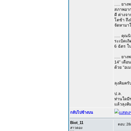
..... ยา
สภาพอากา
ดี ต่างจ
โตช้า ถึง
จัดหามาใ
..... คุณ
ระเบิดเถิ
6 ฉัตร ใน
..... ยาง
14" เดือนล
ด้วย "อเ
ลุงคิมคร
ป.ล.
ท่านใดมี
แล้วลุงคิ
กลับไปข้างบน
Biot_11
ตอบ: 28
สาวดอง