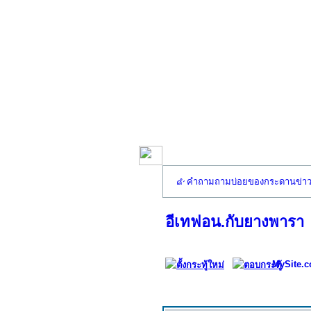
คำถามถามบ่อยของกระดานข่า
อีเทฟอน.กับยางพารา
MySite.c