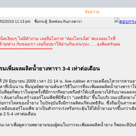
ข้อความ
/02/2010 11:13 pm
ชื่อกระทู้: อีเทฟอน.กับยางพารา
็นเน็ตเงียบๆ ไม่มีคำถาม เลยถือโอกาส "ท่องโลกเน็ต" พบเจออะไรที่
้าย/ต่าง กับของเรา เลยก็อปมาให้อ่านกันเล่นๆน่ะ......ลุงคิมครับผม
***********************************
รมเพิ่มผลผลิตน้ำยางพารา 3-4 เท่าต่อเดือน
์ที่ 29 มิถุนายน 2009 เวลา 21:14 น. live-rubber ความเคลื่อนไหวจากสวนย
ลาที่เนิ่นนาน ที่มนุษย์พยายามค้นหาวิธีในการที่จะเพิ่มผลผลิตน้ำยางพาราให
ู่ ในที่สุดก็พบว่าในทุกครั้งที่มีการกรีดยางหรือทำให้เปลือกยางได้รับบาดแผล
 ต้นยางก็จะสร้างฮอร์โมนพืชที่มีชื่อว่า "เอทธิลีน" ขึ้นในบริเวณเปลือกยาง
อการไหลของน้ำยาง ในปัจจุบันจึงมีการผลิตแก๊สเอทธิลีน. ซึ่งถือเป็นสารเคมี
เหมือนฮอร์โมนพืช มาเป็นตัวการเร่งหรือกระตุ้นให้ได้น้ำยางมากขึ้นกว่าเดิม
ือ 2.5-4 เท่าต่อเดือน
นเวลาเพื่อดูความพยายามของผู้คนในการจะเพิ่มผลผลิตน้ำยาง ก็พอจะมีบันทึ