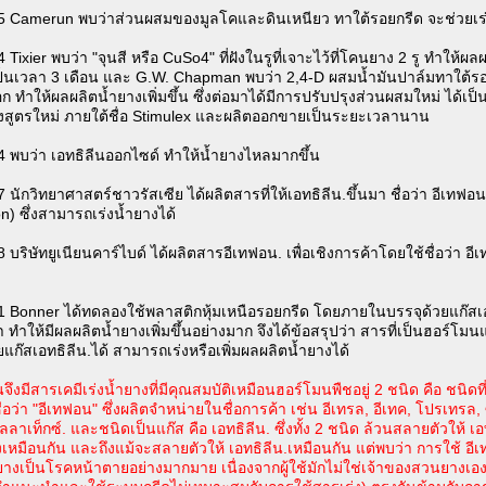
5 Camerun พบว่าส่วนผสมของมูลโคและดินเหนียว ทาใต้รอยกรีด จะช่วยเร่
 Tixier พบว่า "จุนสี หรือ CuSo4" ที่ฝังในรูที่เจาะไว้ที่โคนยาง 2 รู ทำให้ผล
เป็นเวลา 3 เดือน และ G.W. Chapman พบว่า 2,4-D ผสมน้ำมันปาล์มทาใต้ร
ือก ทำให้ผลผลิตน้ำยางเพิ่มขึ้น ซึ่งต่อมาได้มีการปรับปรุงส่วนผสมใหม่ ได้เป
างสูตรใหม่ ภายใต้ชื่อ Stimulex และผลิตออกขายเป็นระยะเวลานาน
4 พบว่า เอทธิลีนออกไซด์ ทำให้น้ำยางไหลมากขึ้น
 นักวิทยาศาสตร์ชาวรัสเซีย ได้ผลิตสารที่ให้เอทธิลีน.ขึ้นมา ชื่อว่า อีเทฟอน
n) ซึ่งสามารถเร่งน้ำยางได้
 บริษัทยูเนียนคาร์ไบด์ ได้ผลิตสารอีเทฟอน. เพื่อเชิงการค้าโดยใช้ชื่อว่า อีเ
1 Bonner ได้ทดลองใช้พลาสติกหุ้มเหนือรอยกรีด โดยภายในบรรจุด้วยแก๊สเ
า ทำให้มีผลผลิตน้ำยางเพิ่มขึ้นอย่างมาก จึงได้ข้อสรุปว่า สารที่เป็นฮอร์
แก๊สเอทธิลีน.ได้ สามารถเร่งหรือเพิ่มผลผลิตน้ำยางได้
นจึงมีสารเคมีเร่งน้ำยางที่มีคุณสมบัติเหมือนฮอร์โมนพืชอยู่ 2 ชนิด คือ ชนิดท
ชื่อว่า "อีเทฟอน" ซึ่งผลิตจำหน่ายในชื่อการค้า เช่น อีเทรล, อีเทค, โปรเทรล,
ลาเท็กซ์. และชนิดเป็นแก๊ส คือ เอทธิลีน. ซึ่งทั้ง 2 ชนิด ล้วนสลายตัวให้ เอ
งเหมือนกัน และถึงแม้จะสลายตัวให้ เอทธิลีน.เหมือนกัน แต่พบว่า การใช้ อี
ยางเป็นโรคหน้าตายอย่างมากมาย เนื่องจากผู้ใช้มักไม่ใช่เจ้าของสวนยางเอง 