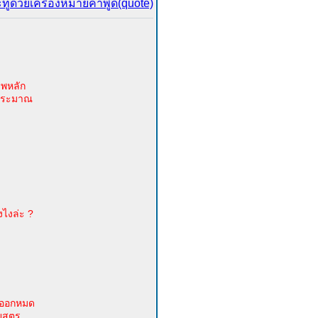
ีพหลัก
ู่ประมาณ
ังไงล่ะ ?
่มออกหมด
ยสูตร