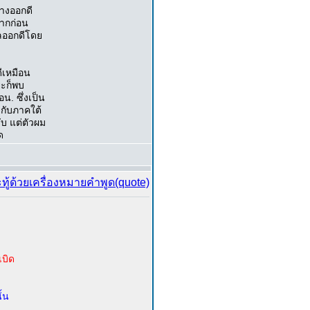
ยางออกดี
จากก่อน
หลออกดีโดย
ีเหมือน
ยะก็พบ
น. ซึ่งเป็น
ากับภาคใต้
ับ แต่ตัวผม
ด
เบิด
ั้น