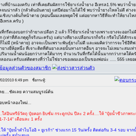
างที่บ้านเองครับ เท่าที่เคยสัมผัสการใช้ยาเร่งน้ำยาง อีเทรล1.5% พบว่าน้ำ
จนน่ากลัว (กลัวต้นมันตาย) แต่ปีต่อมาไม่ได้ใช้ พบว่าน้ำยางไหลไม่ดี ต่าง
้นเชิงบางต้นก็หน้าตาย (ตอนนี้ผมเลยหยุดใช้ แต่อยากหาวิธีที่จะทำให้ยางไ
้อีเทรล.ครับ )
ที่กรีดเองบอกว่าถ้ายางเปลือก 2 แล้ว ก็ใช้ยาเร่งน้ำยางเพราะยางจะออกไม่ด
 (เท่าที่สังเกตุดูก็จริงนะครับ) แต่บางทียางเปลือกแรกก็จริง กรีดไปได้สักระ
ก็ไม่มี (หน้าตาย) อาจจะเป็นเพราะพันธุ์ยางไม่ดี และผมคิดว่าการจะใช้อีทีฟอ
้ำยางยี่ห้อหนึ่ง ที่เจาะติดที่ตันยางเลยนั้นทางภาคอื่นๆ อาจจะไม่เหมาะสมเท่
กปริมาณน้ำฝนน้อยกว่าภาคใต้มากๆ จำนวนวันที่กรีดได้นั้นมากกว่าภาคใต้คร
กลองนะครับแต่ติดตรงที่ว่าไม่ใช่ยางของผมเองเป็นของพ่อน่ะ ..... 555 เลยอ
/02/2010 6:49 pm
ชื่อกระทู้:
ลย....ชัดเลย ความสมบูรณ์ต้น
รอบหน้าลองใหม่...
.ใส่อินทรีย์วัตถุ ปุ๋ยคอก ยิบซั่ม กระดูกป่น ปีละ 2 ครั้ง....ให้ "ปุ๋ยน้ำขีวภาพระ
21-7-14" เดือนละ 1 ครั้ง
.ให้ "ปุ๋ยน้ำดำไบโออิ + ยูเรก้า" ช่วงแรก 15 วัน/ครั้ง ติดต่อกัน 3-4 รอบ จากน
อน/ครั้ง สม่ำเสมอ