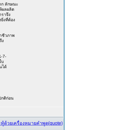
มาก ลักษณะ
ห้ผลผลิต
าราจึง
่งที่ต้อง
น้ำชีวภาพ
ถึง
1-7-
งใบ
นได้
กติก่อน