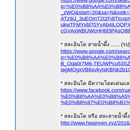
https://www.google.com/sear
q=%E0%B8%AA%E0%B8%A5%
_zWQ&start=20&sa=N&sstk
ATz9iJ_3uEOmT2I2FdtTtcx
ukwTFMYvbl70YyAb4iLQOP
cGVAxWBUWcHHbf3PAsQ8tM
* สละอินโด สายน้ำผึ้ง ...... (รป)
https://www.google.com/sear
q=%E0%B8%AA%E0%B8%A5%
B_Oqa0r7M6-TEUWPcu53SZ
iagMQgxVB6svkyIsKBNk2b
* สละอินโด มีความโดดเด่นและม
https://www.facebook.com/rua
%E0%B8%AA%E0%B8%A5%
%E0%B8%97%E0%B8%B1%
* สละอินโด หรือ สละสายน้ำผึ้ง
http://www.hwanyen.xyz/2016