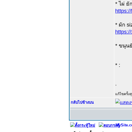
* ไผ่ ยัก
https:
* ผัก si
https:
* ขนุนยั
* :
.
แก้ไขครั้ง
กลับไปข้างบน
MySite.c