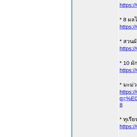
https:
* 8 ผลไ
https:
* สวนผั
https:
* 10 ผัก
https:
* มะม่ว
https:
q=%E
8
* ทุเรีย
https