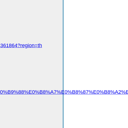
361864?region=th
9%88%E0%B8%A7%E0%B8%87%E0%B8%A2%E0%B8%