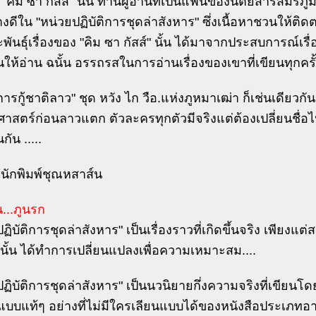
 "คิม ซา กัสส์" นั้น ท่านผูัอ่านที่เป็นแฟนของนิตยสารสมรภูม
างดีใน "หน่วยปฏิบัติการชุดล่าสังหาร" ซึ่งเนื้อหาชวนให้ติ
ันธุ์เรื่องของ "คิม ซา กัสส์" นั้น ได้มาจากประสบการณ์เร
ให้อ่าน ฉนั้น อรรถรสในการอ่านเรื่องของเขาที่เขียนทุกครั้งจ
รกู้ชาติลาว" ชุด หวัง ไก วือ.แห่งภูหมาเฒ่า ก็เช่นเดียวกั
ิศาสตร์ก่อนลาวแตก ตัวละครทุกตัวมีจริงแต่ต้องเปลี่ยนชื่
กัน .....
นักพิมพ์ชุณหสาส์น
...ภูนรก
ฏิบัติการชุดล่าสังหาร" เป็นเรื่องราวที่เกิดขึ้นจริง เพียงแ
่นั้น ได้ทำการเปลี่ยนแปลงเพื่อความเหมาะสม....
ฏิบัติการชุดล่าสังหาร" เป็นนวนิยายกึ่งความจริงที่เขียนโ
แบบแท้ๆ อย่างที่ไม่มีใครเลียนแบบได้ของหนังสือประเภทอาวุธ 