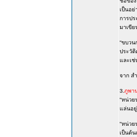
ชื่อของ
เป็นอย่
การประพ
มาเขียน
"ขบวนกา
ประวัต
และเช่น
จาก สำ
3.
ภูพาน
"หน่วยป
แล่นอยู
"หน่วยป
เป็นต้น