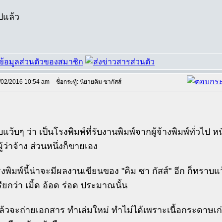
ไปแล้ว
/02/2016 10:54 am
ชื่อกระทู้: นิยายคิม ซากัสส์
แว้บๆ ว่า เป็นโรงพิมพ์ที่รับงานพิมพ์จากผู้จ้างพิมพ์ทั่วไป หนัง
ู้ว่าจ้าง ส่วนหนึ่งก็ขายเอง
รงพิมพ์นี้น่าจะมีผลงานเขียนของ "คิม ซา กัสส์" อีก ก็ทราบแ
รียกว่า เมิ้ด อ้อด ร่อด ประมาณนั้น
ล้วจะถ่ายเอกสาร ทำเล่มใหม่ ทำไม่ได้เพราะเนื้อกระดาษเ