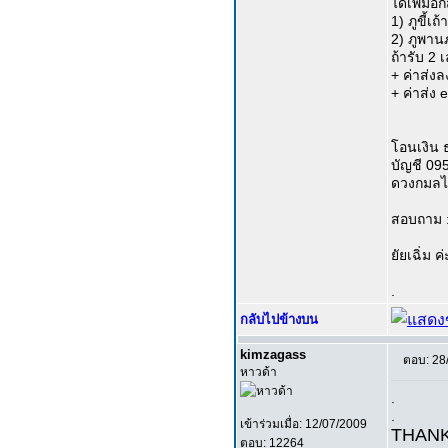
ได้เพิ่มอี
1) ภูขี้เถ
2) ภูพาน
ถ้ารับ 2 เ
+ ค่าส่ง
+ ค่าส่ง
โอนเงิน 
บัญชี 09
ดวงกมลไ
สอบถาม :
ยัยเฉิ่ม ค่
.
กลับไปข้างบน
kimzagass
ตอบ: 28
หาวด้า
.
.
เข้าร่วมเมื่อ: 12/07/2009
THANK
ตอบ: 12264