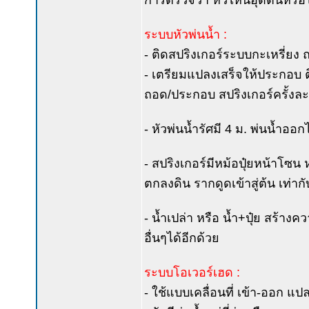
การตรวจว่า หัวไหนอุดตันหรือไ
ระบบหัวพ่นน้ำ :
- ติดสปริงเกอร์ระบบกะเหรี่ยง 
- เตรียมแปลงเสร็จให้ประกอบ ติ
ถอด/ประกอบ สปริงเกอร์ครั้งละ 3
- หัวพ่นน้ำรัศมี 4 ม. พ่นน้ำ
- สปริงเกอร์มีหม้อปุ๋ยหน้าโซน ห
ตกลงดิน รากดูดเข้าสู่ต้น เท่ากับ
- น้ำเปล่า หรือ น้ำ+ปุ๋ย สร้างค
อื่นๆได้อีกด้วย
ระบบโอเวอร์เฮด :
- ใช้แบบเคลื่อนที่ เข้า-ออก แป