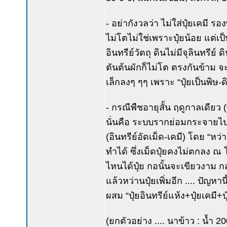
- อย่ากังวลว่า ไม่ใส่ปุ๋ยเคมี ร
ไม่โตไม่ใช่เพราะปุ๋ยน้อย แต่เป็
อินทรีย์วัตถุ ดินไม่มีจุลินทรี
ตันต้นผักก็ไม่โต ตรงกันข้าม จ
เล็กลงๆ ๆๆ เพราะ “ปุ๋ยเป็นพิษ-ดิ
- กรณีพืชอายุสั้น ฤดูกาลเดียว
นั่นคือ ระบบรากย่อมกระจายไปทั
(อินทรีย์อัดเม็ด-เคมี) โดย “ห
ทำได้ ซึ่งเม็ดปุ๋ยคงไม่ตกลง 
ไหนได้ปุ๋ย กอนั้นจะเขียวงาม กอ
แล้วหว่านปุ๋ยเพิ่มอีก .... ปัญ
ผสม “ปุ๋ยอินทรีย์แห้ง+ปุ๋ยเคมี
(ยกตัวอย่าง .... นาข้าว : น้ำ 2