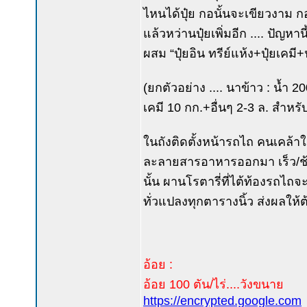
ไหนได้ปุ๋ย กอนั้นจะเขียวงาม กอ
แล้วหว่านปุ๋ยเพิ่มอีก .... ปัญ
ผสม “ปุ๋ยอิน ทรีย์แห้ง+ปุ๋ยเคม
(ยกตัวอย่าง .... นาข้าว : น้ำ 2
เคมี 10 กก.+อื่นๆ 2-3 ล. สำหรั
ในถังติดตั้งหน้ารถไถ คนเคล้าให
ละลายสารอาหารออกมา เร็ว/ช้
นั้น ผานโรตารี่ที่ไต้ท้องรถไถ
ทั่วแปลงทุกตารางนิ้ว ส่งผลให้ต
อ้อย :
อ้อย 100 ตัน/ไร่....วังขนาย
https://encrypted.google.com