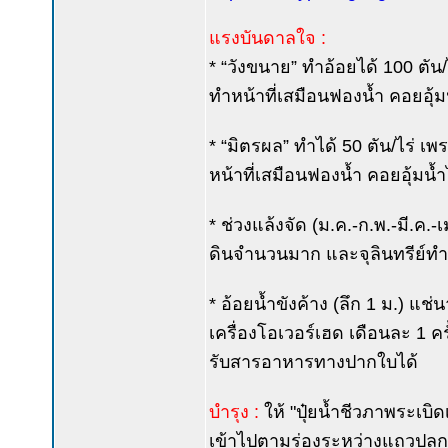
แรงบันดาลใจ :
* “วังขนาย” ทำอ้อยได้ 100 ตั
ทำหน้าที่เสมือนฟองน้ำ คอยอุ้มน้ำ
* “มิตรผล” ทำได้ 50 ตัน/ไร่ 
หน้าที่เสมือนฟองน้ำ คอยอุ้มน้ำไว
* ช่วงแล้งจัด (ม.ค.-ก.พ.-มี.ค.-
ดินจำนวนมาก และจุลินทรีย์ทำหน้
* อ้อยน้ำขังค้าง (ลึก 1 ม.) แช
เครื่องโอเวอร์เฮด เดือนละ 1 ค
รับสารอาหารทางปากใบได้
บำรุง :
ให้ "ปุ๋ยน้ำชีวภาพระเบิดเ
เข้าไปตามร่องระหว่างแถวปลูก ให้