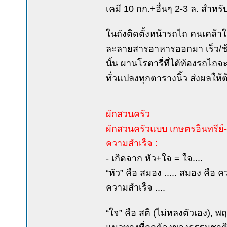
เคมี 10 กก.+อื่นๆ 2-3 ล. สำหรั
ในถังติดตั้งหน้ารถไถ คนเคล้าให
ละลายสารอาหารออกมา เร็ว/ช้
นั้น ผานโรตารี่ที่ไต้ท้องรถไถ
ทั่วแปลงทุกตารางนิ้ว ส่งผลให้ต
ผักสวนครัว
ผักสวนครัวแบบ เกษตรอินทรีย์-เ
ความสำเร็จ :
- เกิดจาก หัว+ใจ = ใจ....
“หัว” คือ สมอง ..... สมอง คือ ค
ความสำเร็จ ....
“ใจ” คือ สติ (ไม่หลงตัวเอง), พ