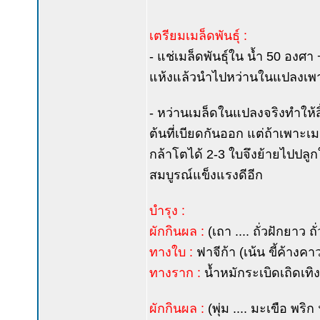
เตรียมเมล็ดพันธุ์ :
- แช่เมล็ดพันธุ์ใน น้ำ 50 องศา
แห้งแล้วนำไปหว่านในแปลงเพา
- หว่านเมล็ดในแปลงจริงทำให้ส
ต้นที่เบียดกันออก แต่ถ้าเพาะเม
กล้าโตได้ 2-3 ใบจึงย้ายไปปลูกใ
สมบูรณ์แข็งแรงดีอีก
บำรุง :
ผักกินผล :
(เถา .... ถั่วฝักยาว 
ทางใบ :
ฟาจีก้า (เน้น ขี้ค้างค
ทางราก :
น้ำหมักระเบิดเถิดเทิง
ผักกินผล :
(พุ่ม .... มะเขือ พริก