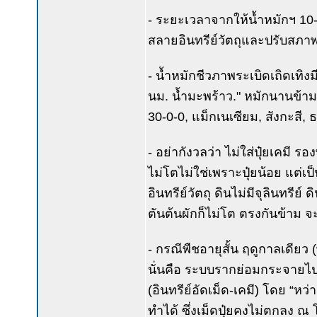
- ระยะเวลาจากให้น้ำหมักฯ 10-2
สลายอินทรีย์วัตถุและปรับสภา
- น้ำหมักชีวภาพระเบิดเถิดเทิง
นม. น้ำมะพร้าว." หมักนานข้าม 1-
30-0-0, แม็กเนเซียม, สังกะสี, 
- อย่ากังวลว่า ไม่ใส่ปุ๋ยเคมี ร
ไม่โตไม่ใช่เพราะปุ๋ยน้อย แต่เป็
อินทรีย์วัตถุ ดินไม่มีจุลินทรี
ตันต้นผักก็ไม่โต ตรงกันข้าม จะเ
- กรณีพืชอายุสั้น ฤดูกาลเดียว
นั่นคือ ระบบรากย่อมกระจายไปทั
(อินทรีย์อัดเม็ด-เคมี) โดย “ห
ทำได้ ซึ่งเม็ดปุ๋ยคงไม่ตกลง 