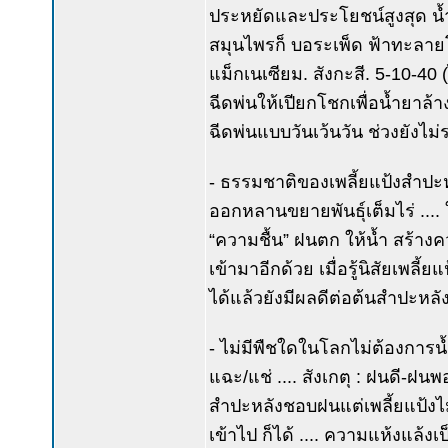
ประหยัดและประโยชน์สูงสุด น้ำเป
สมุนไพรก็ บอระเพ็ด ฟ้าทะลายโจ
แม็กเนเซียม. สังกะสี. 5-10-40 (
ฉีดพ่นให้เปียกโชกเพื่อน้ำยาล้า
ฉีดพ่นแบบวันเว้นวัน ช่วงยั
- ธรรมชาติของเพลี้ยแป้งสำปะห
ออกหลานขยายพันธุ์เต็มไร่ ...
“ความชื้น” ฝนตก ให้น้ำ สร้าง
เข้ามาอีกด้วย เมื่อรู้นิสัยเพลี้
ได้แล้วยังมีผลดีต่อต้นสำปะหลั
- ไม่มีพืชใดในโลกไม่ต้องการน้
แฉะ/แช่ .... สังเกตุ : ฝนดี-ฝนพ
สำปะหลังชอบฝนแต่เพลี้ยแป้ง
เข้าไป ก็ได้ .... ความแห้งแล้