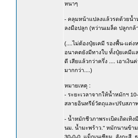
หนาๆ
- คลุมหน้าแปลงแล้วรดด้วยน้ำหม
ลงมือปลูก (หว่านเมล็ด ปลูกกล้
(....ไม่ต้องปุ๋ยเคมี รองพื้น-แ
อนาคตยังมีทางใบ ทั้งปุ๋ยเคมีแล
ดี เสียแล้วกว่าครึ่ง .... เอาเงิ
มากกว่า....)
หมายเหตุ :
- ระยะเวลาจากให้น้ำหมักฯ 10-2
สลายอินทรีย์วัตถุและปรับสภา
- น้ำหมักชีวภาพระเบิดเถิดเทิง
นม. น้ำมะพร้าว." หมักนานข้าม 1-
30-0-0, แม็กเนเซียม, สังกะสี, 