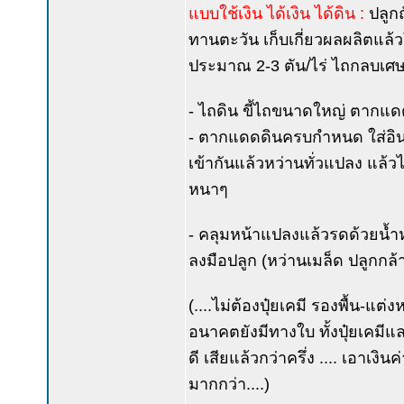
แบบใช้เงิน ได้เงิน ได้ดิน :
ปลูกถ
ทานตะวัน เก็บเกี่ยวผลผลิตแล้วใ
ประมาณ 2-3 ตัน/ไร่ ไถกลบเศษ
- ไถดิน ขี้ไถขนาดใหญ่ ตากแด
- ตากแดดดินครบกำหนด ใส่อินทรีย์
เข้ากันแล้วหว่านทั่วแปลง แล้
หนาๆ
- คลุมหน้าแปลงแล้วรดด้วยน้ำหม
ลงมือปลูก (หว่านเมล็ด ปลูกกล้
(....ไม่ต้องปุ๋ยเคมี รองพื้น-แ
อนาคตยังมีทางใบ ทั้งปุ๋ยเคมีแล
ดี เสียแล้วกว่าครึ่ง .... เอาเงิ
มากกว่า....)