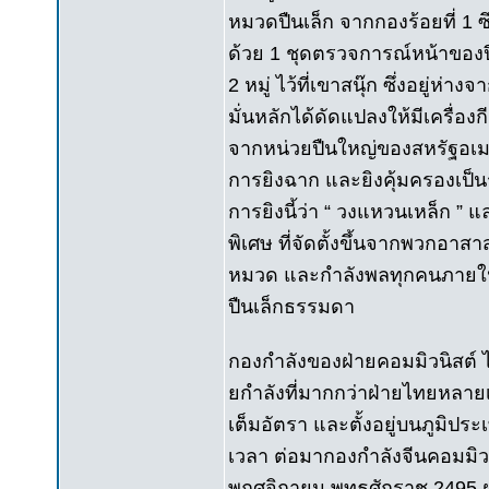
หมวดปืนเล็ก จากกองร้อยที่ 1 ซึ่
ด้วย 1 ชุดตรวจการณ์หน้าของ
2 หมู่ ไว้ที่เขาสนุ๊ก ซึ่งอยู
มั่นหลักได้ดัดแปลงให้มีเครื่
จากหน่วยปืนใหญ่ของสหรัฐอเมร
การยิงฉาก และยิงคุ้มครองเป็น
การยิงนี้ว่า “ วงแหวนเหล็ก 
พิเศษ ที่จัดตั้งขึ้นจากพวกอาสา
หมวด และกำลังพลทุกคนภายในหม
ปืนเล็กธรรมดา
กองกำลังของฝ่ายคอมมิวนิสต์ ไ
ยกำลังที่มากกว่าฝ่ายไทยหลายเ
เต็มอัตรา และตั้งอยู่บนภูมิประ
เวลา ต่อมากองกำลังจีนคอมมิวนิส
พฤศจิกายน พุทธศักราช 2495 ฝ่