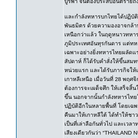
บูรพา จนต้องประสบอันตรายถึง
และกำลังทหารบกไทยได้ปฏิบัติห
พันธมิตร ด้วยความองอาจกล้าห
เหนือกว่าแล้ว ในฤดูหนาวทหาร
ภูมิประเทศอันทุรกันดาร แต่ทหา
เฉพาะอย่างยิ่งทหารไทยผลัดแร
สัปดาห์ ก็ได้รับคำสั่งให้ขึ้น
หน่วยแรก และได้รับภารกิจให้เค
เกาหลีเหนือ เมื่อวันที่ 28 พฤ
ต้องการจะเผด็จศึก ให้เสร็จสิ
ขึ้น นอกจากนั้นกำลังทหารไทยใ
ปฏิบัติอีกในหลายพื้นที่ โดยเฉพ
คืนมาให้เกาหลีใต้ ได้ทำให้ช
เป็นที่เล่าลือกันทั่วไป และเ
เสียงเดียวกันว่า “THAILAND 