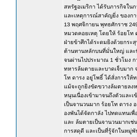
สหรัฐอเมริกา ได้รับภารกิจในกา
และเหตุการณ์สาคัญยิ่ง ของการ
13 พฤศจิกายน พุทธศักราช 2494
หมวดคอยเหตุ โดยให้ ร้อยโท ดาร
ฝ่ายข้าศึกได้ระดมยิงด้วยกระ
ต้านทานหลักบนที่มั่นใหญ่ และ
จนผ่านไปประมาณ 1 ชั่วโมง กา
ทหารล้มตายและบาดเจ็บมาก จนกร
โท ดารง อยู่โพธิ์ ได้สั่งการให
แม้จะถูกยิงขัดขวางล้มตายลงห
หนุนเนื่องเข้ามาจนถึงตัวและเ
เป็นจานวนมาก ร้อยโท ดารง อย
องพันได้จัดกาลัง ไปทดแทนเพื่อ
และ ล้มตายเป็นจานวนมากเช่นเ
การสดุดี และเป็นที่รู้จักในหม