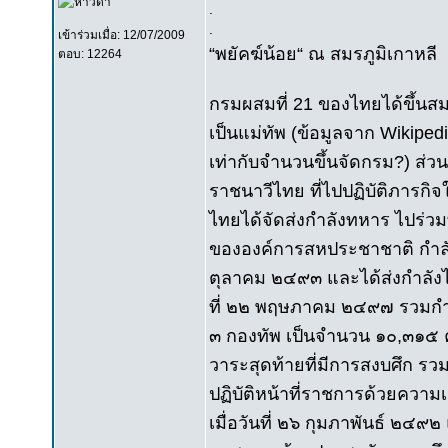
.
.
เข้าร่วมเมื่อ: 12/07/2009
“พยัคฆ์น้อย“ ณ สมรภูมิเกาหลี
ตอบ: 12264
กรมผสมที่ 21 ของไทยได้ขึ้นสม
เป็นแม่ทัพ (ข้อมูลจาก Wikipe
เท่ากับจำนวนขึ้นจัดกรม?) ส่ว
ราชนาวีไทย ที่ไปปฏิบัติภารกิจ
ไทยได้จัดส่งกำลังทหาร ไปร่วม
ขององค์การสหประชาชาติ กำลัง
ตุลาคม ๒๔๙๓ และได้ส่งกำลังไป
ที่ ๒๒ พฤษภาคม ๒๔๙๗ รวมกำล
๓ กองทัพ เป็นจำนวน ๑๐,๓๑๕ คน
วาระสุดท้ายที่มีการสงบศึก รวม
ปฏิบัติหน้าที่ราชการด้วยควา
เมื่อวันที่ ๒๖ กุมภาพันธ์ ๒๔