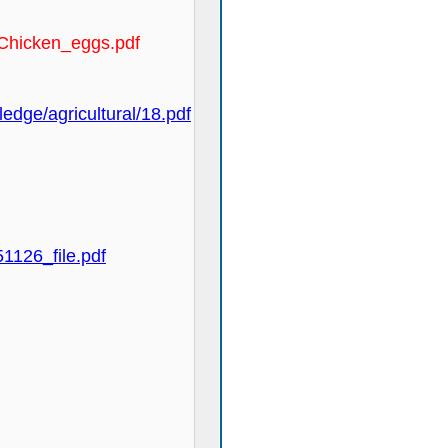
h-Chicken_eggs.pdf
edge/agricultural/18.pdf
51126_file.pdf