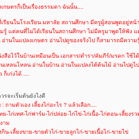
องเกษตรก็เป็นเรื่องธรรมดา ฉันนั้น....
่เรียนในโรงเรียน มหาลัย สถานศึกษา มีครูผู้สอนพูดอยู่หน้า
รู้ แต่คนที่ไม่ได้เรียนในสถานศึกษา ไม่มีครูมาพูดให้ฟัง แต
น อ่านในแปลงเกษตร อ่านไปดูของจริงไป ก็สามารถมีความรู้
นังสือไว้ในบ้านเหมือนเป็น เอกสาร/ตำรา/คัมภีร์/มรดก ใช้ได
นเหลนโหลน อ่านในบ้าน อ่านในแปลงไต้ต้นไม้ อ่านไปดูไป เ
 ก็เก่งได้ ....
วรจะเริ่มต้นยังไงดี
: ถามตัวเอง เลี้ยงไก่อะไร ? แล้วเลือก....
ทย-ไก่เทศ-ไก่ฟาร์ม-ไก่ปล่อย-ไก่ไข่-ไก่เนื้อ-ไก่ตอน-เลี้ยงรวม
งาม
ยงกิน-เลี้ยงขาย-ขายตัวไก่-ขายลูกไก่-ขายเนื้อไก่-ขายไข่