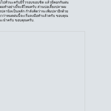
ไปทั่วนะครับมีร้้วรอบขอบชิด แล้วมีคอกกันฝน
าผมทำอย่างงี้จะดีไหมครับ ส่วนบ่อเลี้ยงปลาผม
ยงปลานิลเป็นหลัก กำลังคิดว่าจะเพิ่มปลาอีกด้วย
ี๋ยวว่าหมดฝนนี้จะเริ่มลงมือทำแล้วครับ ขอบคุณ
นะนำครับ ขอบคุณครับ.