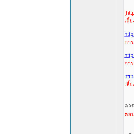
[htt
เลี้
htt
การเ
http
การ
htt
เลี้
ควรจ
ตอบ