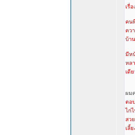
เรื่
คนที
ความ
บ้า
มีห
หลา
เดียว
ผมค
ตอบ 
ไก่ไ
สวย
เลี้