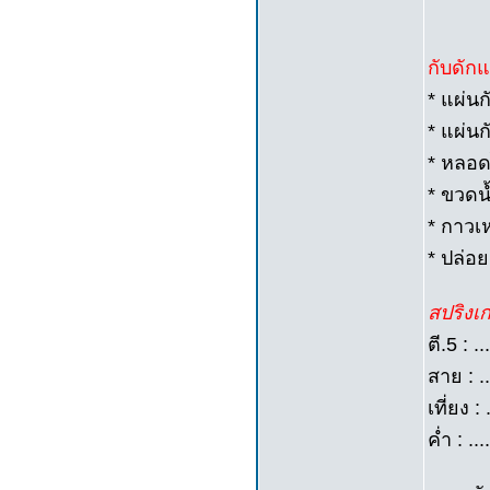
กับดัก
* แผ่น
* แผ่น
* หลอด
* ขวดน
* กาวเห
* ปล่อ
สปริงเกอ
ตี.5 : .
สาย : ..
เที่ยง :
ค่ำ : .