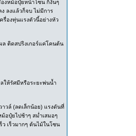
่องหม้อปุ๋ยหน้าโซน ก็งั้นๆ
ง ลงแล้วก็จบ ไม่มีการ
รื่องทุ่นแรงตัวนี้อย่างหัว
ผล ติดสปริงเกอร์แค่โคนต้น
ลให้รัศมีหรือระยะพ่นน้ำ
วาวล์ (ลดเล็กน้อย) แรงดันที่
นหม้อปุ๋ยไปช้าๆ สม่ำเสมอๆ
ไปเร็ว เร็วมากๆ ต้นไม้ในโซน