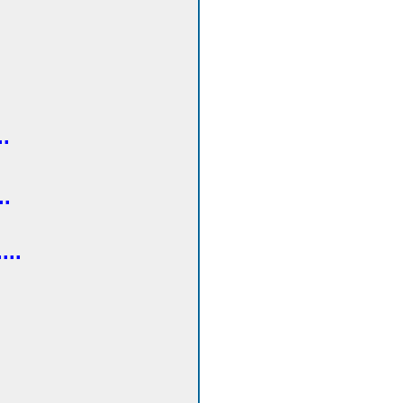
..
..
...