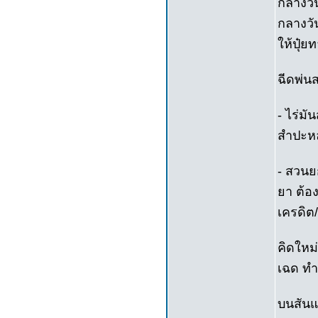
กลางวั
กลางวั
ให้ปุ๋
ฉีดพ่น
- ไร่มั
สำปะหลั
- สวนยก
ยา ต้อ
เครดิต/
คิดใหม่
เฉด ทำค
บนสันแป