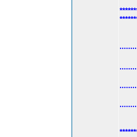
******
******
......
......
.....
.....
******