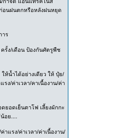
น/กำจัด แอ็นแทร็คโนส
ช ก่อนฝนตกหรือหลังฝนหยุด
งการ
ครั้ง/เดือน ป้องกันศัตรูพืช
ห้น้ำได้อย่างเดียว ให้ ปุ๋ย/
แรง/ค่าเวลา/คาเนื้องาน/ค่า
งทอดยอดเย็นตาโฟ เลี้ยงผักกะ
น้อย....
ค่าแรง/ค่าเวลา/ค่าเนื้องาน/