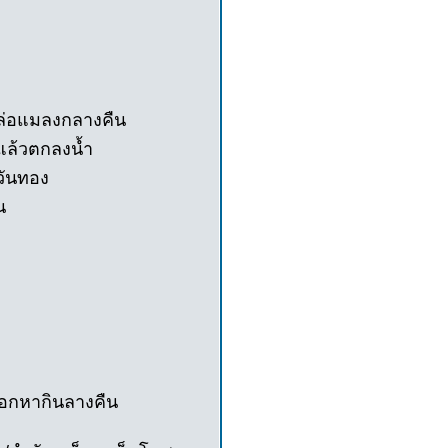
ฟ ล่อแมลงกลางคืน
แล้วตกลงน้ำ
วันทอง
น
ที่ออกหากินลางคืน