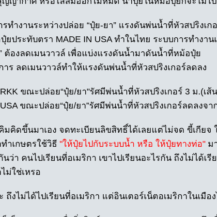
นสุญญากาศ หรือไล่ลมออกไม่หมด น้ำปุ๋ยในหม้อปุ๋ยก็จะไม่ไ
ทำงานระหว่างปล่อย “ปุ๋ย-ยา” แรงดันพ่นน้ำที่หัวสปริงเกอร์
อปุ๋ยประทับตรา MADE IN USA ทำในไทย ระบบการทำงาน
า” ต้องลดเมนวาวล์ เพื่อแบ่งแรงดันน้ำมาดันน้ำที่หม้อปุ๋ย
าร ลดเมนวาวล์ทำให้แรงดันพ่นน้ำที่หัวสปริงเกอร์ลดลง
ยRKK ขณะปล่อย“ปุ๋ย/ยา"รัศมีพ่นน้ำที่หัวสปริงเกอร์ 3 ม.(เส้น
ยUSA ขณะปล่อย“ปุ๋ย/ยา”รัศมีพ่นน้ำที่หัวสปริงเกอร์ลดลงจาก
ุงคิมคิดขึ้นมาเอง จดทะเบียนลิขสิทธิ์ได้เลยแต่ไม่จด ขี้เกี
าทำเกษตรใช้วิธี
"ให้ปุ๋ยไปกับระบบน้ำ หรือ ให้ปุ๋ยทางท่อ"
มาน
ันว่า คนไปเรียนที่อเมริกา เขาไปเรียนอะไรกัน ถึงไม่ได้เรีย
าไม่ใช่เหรอ
 ถึงไม่ได้ไปเรียนที่อเมริกา แต่อินเตอร์เน็ตอเมริกาในเมืองไ