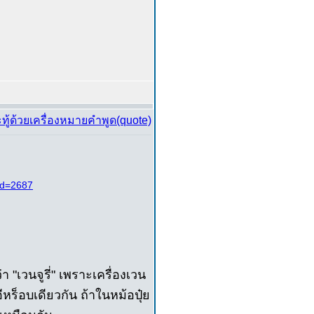
id=2687
า "เวนจูรี่" เพราะเครื่องเวน
็อีหร็อบเดียวกัน ถ้าในหม้อปุ๋ย