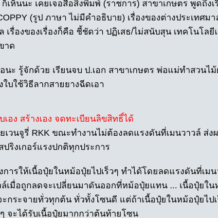
 ก็เห็นนะ เคยเจอสื่อสิ่งพิมพ์ (ราชการ) สาขาเกษตร พูดถึงเรื
OPPY (รูป ภาษา ไม่มีคำอธิบาย) เรื่องของต่างประเทศมาล
เรื่องของเรื่องก็คือ ชี้ชัดว่า ปฏิเสธ/ไม่สนับสุน เทคโนโลยีเค
นขาด
จอนะ รู้จักด้วย เรียนจบ ป.เอก สาขาเกษตร พ่อแม่ทำสวนไม้
งใบใช้วิธีลากสายยางฉีดเอา
เอง สร้างเอง จดทะเบียนลิขสิทธิ์ได้
ุ๋ยเวนจูรี่ RKK ขณะทำงานไม่ต้องลดแรงดันที่เมนวาวล์ ส่งผ
สปริงเกอร์แรงปกติทุกประการ
องการให้เนื้อปุ๋ยในหม้อปุ๋ยไปเร็วๆ ทำได้โดยลดแรงดันที่เมน
์เมื่อถูกลดจะเปลี่ยนมาดันออกที่หม้อปุ๋ยแทน ... เนื้อปุ๋ยใ
๋ยจะกระจายทั่วทุกต้น ทั่วทั้งโซนดี แต่ถ้าเนื้อปุ๋ยในหม้อปุ๋ย
 จะได้รับเนื้อปุ๋ยมากกว่าต้นท้ายโซน