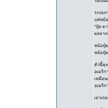
ไม่เป็
ระบบการ
แต่หม้
“ปุ๋ย-ย
ผลจากก
หม้อปุ๋
หม้อปุ๋
ตัวนี้ล
อเมริก
เหมือนก
อเมริก
เอาเถอะ