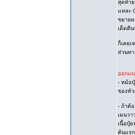
สุดท้าย
แหละ C
ขยายผล 
เด็ดตี
ก็เคยเ
ส่วนทา
ออกแบบ
- หม้อป
ของหัว
- ถ้าต้
เมนวาวล
เนื้อปุ
ต้นแรกๆ