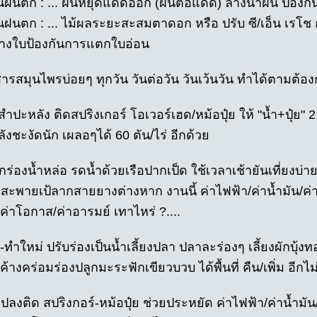
นฝนตก : ... ฝนหยุดแดดออก (ฝนต่อแดด) ล้างน้ำฝน ป้องกั
นฝนตก : ... ไม้ผลระยะสะสมตาดอก หรือ ปรับ ซี/เอ็น เรโ
ยทางใบป้องกันการแตกใบอ่อน
สารสมุนไพรบ่อยๆ ทุกวัน วันต่อวัน วันเว้นวัน ทำได้ตามต้อ
นสำปะหลัง ติดสปริงเกอร์ โอเวอร์เฮด/หม้อปุ๋ย ให้ "น้ำ+ปุ๋ย" 2 
งชะงัดนัก เผลอๆได้ 60 ตัน/ไร่ อีกด้วย
ร่องน้ำหล่อ รดน้ำด้วยเรือปากเป็ด ใช้เวลาเช้ายันเที่ยงบ่าย ใ
งสะพายเป้ลากสายยางต่างหาก งานนี้ ค่าไฟฟ้า/ค่าน้ำมัน/ค่า
ค่าโอกาส/ค่าอารมย์ เทาไหร่ ?....
-ทำใหม่ ปรับร่องเป็นน้ำเลี้ยงปลา ปลาละร่องๆ เลี้ยงผักบุ้
้างคร่อมร่องปลูกมะระฟักเขียวบวบ ได้พื้นที่ คืน/เพิ่ม อีกไม่
ลงติด สปริงกอร์-หม้อปุ๋ย ช่วยประหยัด ค่าไฟฟ้า/ค่าน้ำมัน/