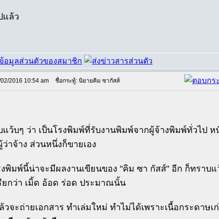
ไปแล้ว
/02/2016 10:54 am
ชื่อกระทู้: นิยายคิม ซากัสส์
แว้บๆ ว่า เป็นโรงพิมพ์ที่รับงานพิมพ์จากผู้จ้างพิมพ์ทั่วไป หนัง
ู้ว่าจ้าง ส่วนหนึ่งก็ขายเอง
รงพิมพ์นี้น่าจะมีผลงานเขียนของ "คิม ซา กัสส์" อีก ก็ทราบแ
รียกว่า เมิ้ด อ้อด ร่อด ประมาณนั้น
ล้วจะถ่ายเอกสาร ทำเล่มใหม่ ทำไม่ได้เพราะเนื้อกระดาษเ