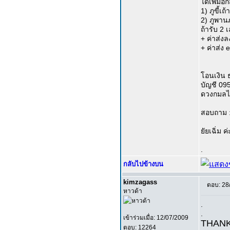
ได้เพิ่มอี
1) ภูขี้เถ
2) ภูพาน
ถ้ารับ 2 เ
+ ค่าส่ง
+ ค่าส่ง
โอนเงิน 
บัญชี 09
ดวงกมลไ
สอบถาม :
ยัยเฉิ่ม ค่
.
กลับไปข้างบน
kimzagass
ตอบ: 28
หาวด้า
.
.
เข้าร่วมเมื่อ: 12/07/2009
THANK
ตอบ: 12264