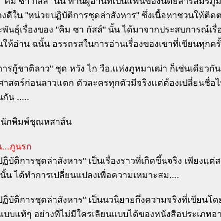
 "คิม ซา กัสส์" นั้น ท่านผูัอ่านที่เป็นแฟนของนิตยสารสมรภูม
างดีใน "หน่วยปฏิบัติการชุดล่าสังหาร" ซึ่งเนื้อหาชวนให้ติ
ันธุ์เรื่องของ "คิม ซา กัสส์" นั้น ได้มาจากประสบการณ์เร
ให้อ่าน ฉนั้น อรรถรสในการอ่านเรื่องของเขาที่เขียนทุกครั้งจ
รกู้ชาติลาว" ชุด หวัง ไก วือ.แห่งภูหมาเฒ่า ก็เช่นเดียวกั
ิศาสตร์ก่อนลาวแตก ตัวละครทุกตัวมีจริงแต่ต้องเปลี่ยนชื่
กัน .....
นักพิมพ์ชุณหสาส์น
...ภูนรก
ฏิบัติการชุดล่าสังหาร" เป็นเรื่องราวที่เกิดขึ้นจริง เพียงแ
่นั้น ได้ทำการเปลี่ยนแปลงเพื่อความเหมาะสม....
ฏิบัติการชุดล่าสังหาร" เป็นนวนิยายกึ่งความจริงที่เขียนโ
แบบแท้ๆ อย่างที่ไม่มีใครเลียนแบบได้ของหนังสือประเภทอาวุธ 