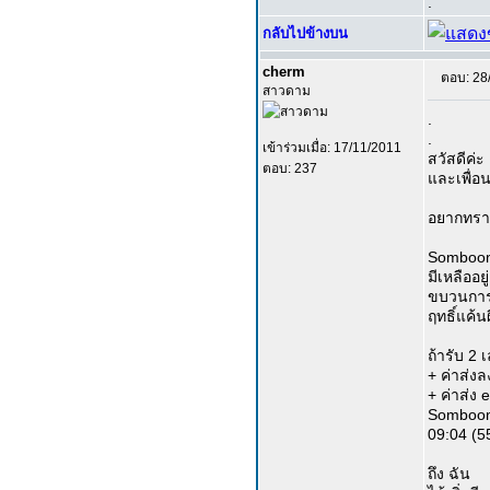
.
กลับไปข้างบน
cherm
ตอบ: 28
สาวดาม
.
.
เข้าร่วมเมื่อ: 17/11/2011
สวัสดีค่ะ 
ตอบ: 237
และเพื่อ
อยากทราบว
Somboon
มีเหลืออย
ขบวนการ
ฤทธิ์แค้น
ถ้ารับ 2 เ
+ ค่าส่ง
+ ค่าส่ง
Somboon
09:04 (55
ถึง ฉัน