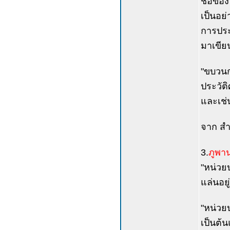
ชื่อของ
เป็นอย่
การประพ
มาเขียน
"ขบวนกา
ประวัต
และเช่น
จาก สำ
3.
ภูพาน
"หน่วยป
แล่นอยู
"หน่วยป
เป็นต้น