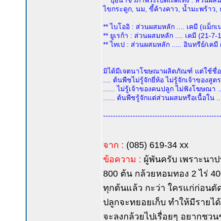
** ปุ๋ยน้ำชีวภาพระเบิดเถิดเทิง : ส่วนผสมห
ไขกระดูก, นม, ขี้ค้างคาว, น้ำมะพร้าว, 
** ไบโออิ : ส่วนผสมหลัก .... เคมี (แม็กเ
** ยูเรก้า : ส่วนผสมหลัก .... เคมี (21
** ไทเป : ส่วนผสมหลัก ..... อินทรีย์/เคม
มิได้มีเจตนาโฆษณาผลิตภัณฑ์ แต่ใช้ชื่อผ
.... ต้นพืชไม่รู้จักยี่ห้อ ไม่รู้จักเจ้าของสูตร 
...... ไม่รู้เจ้าของคนปลูก ไม่ฟังโฆษณา ...
...... ต้นพืชรู้จักแต่ส่วนผสมหรือเนื้อใน ...
-----------------------------------------------
จาก :
(085) 619-34 xx
ข้อความ :
ผู้พันครับ เพราะนาปร
800 ต้น กล้วยหอมทอง 2 ไร่ 400 
ทุกต้นแล้ว กะว่า ใครแก่ก่อนตั
ปลูกจะทยอยเก็บ ทำให้มีรายได้ต
จะลงกล้วยไปเรื่อยๆ อยากชวนชา