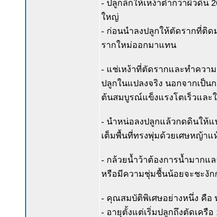
- ปลูกลึกให้เหง้าต่ำกว่าผิวดิ
ใหญ่
- ก่อนนำลงปลูกให้ตัดรากที่ติด
รากใหม่ออกมาแทน
- แช่เหง้าที่ตัดรากและทำคว
ปลูกในแปลงจริง นอกจากเป็นกา
ต้นสมบูรณ์แข็งแรงโตเร็วและให
- นำหน่อลงปลูกแล้วกดดินให้แ
เต็มพื้นที่ทรงพุ่มด้วยเศษหญ้าแห
- กล้วยน้ำว้าต้องการน้ำมากแล
หรือมีความชุ่มชื้นน้อยจะชะงั
- คุณสมบัติพิเศษอย่างหนึ่ง ค
- อายุตั้งแต่เริ่มปลูกถึงตัดเคร