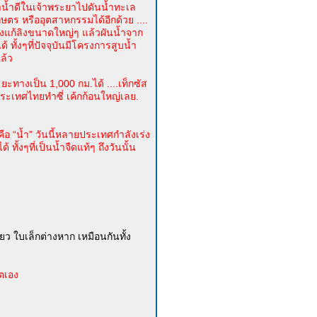
อาน้ำดีในเจ้าพระยาไปดันน้ำทะเล
ตร หรืออุตสาหกรรมได้อีกด้วย ....
้างแก้ลิงขนาดใหญ่ๆ แล้วผันน้ำจาก
 ทั้งๆที่ปัจจุบันมีโครงการสูบน้ำ
ล้ว
ทางเป็น 1,000 กม.ได้ ....เท็กซัส
 ประเทศไทยทำซี่ เค้กก้อนใหญ่เลย.
อ “น้ำ” วันนี้หลายประเทศกำลังเร่ง
ั้งๆที่เป็นน้ำจืดแท้ๆ ถึงวันนั้น
ียว ใบเล็กต่างหาก เหมือนกันทั้ง
ตเอง