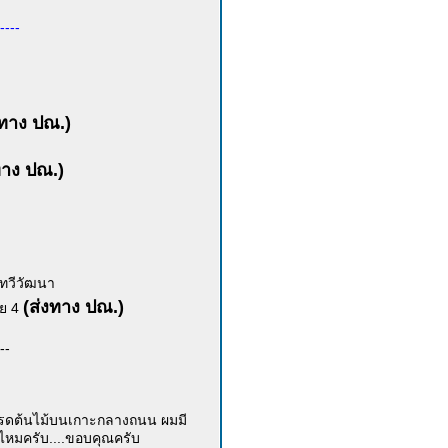
----
งทาง ปณ.)
ทาง ปณ.)
ทวีวัฒนา
(ส่งทาง ปณ.)
าย 4
--
ดน้ำรดต้นไม้บนเกาะกลางถนน ผมมี
ดีไหมครับ....ขอบคุณครับ