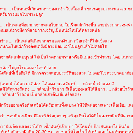
ดาบ.... เป็นหน่อที่เกิดจากตาของเหง้า ใบเลี้ยงเล็ก ขนาดสูงประมาณ ๗๕
หรับการแยกไปเพาะปลูก
่ .... เป็นหน่อที่ออกมาจากหน่อใบดาบ ใบเริ่มแผ่กว้างขึ้น อายุประมาณ ๕-๘
หน่อแก่อาจมีตาที่สามารถเจริญเป็นหน่อใหม่ได้หลายหน่อ
ว้าง .... เป็นหน่อที่เกิดจากตาของเหง้าแก่ หรือเหง้าที่ไม่แข็งแรง
กษณะใบแผ่กว้างตั้งแต่ยังมีอายุน้อย เอาไปปลูกแล้วไม่ค่อยโต
่อจากต้นแม่สมบูรณ์ ไม่เป็นโรคตายพราย หรือมีแมลงเข้าทำลาย โดย เฉพา
ง้าต้องไม่ถูกโรคแมลงใดๆทำลาย
ล่งพันธุ์ที่เชื่อถือได้ มีการตรวจสอบประวัติของสวน ไม่เคยมีโรคระบาดมาก่อ
ุ์แนะนำได้แก่ มะลิอ่อง. ไส้แดง. นวลจันทร์ .... กล้วยน้ำว้าแดง สี
ลมีไส้กลางสีแดง .... กล้วยน้ำว้าขาว สีเนื้อของผลมีไส้สีขาว .... กล้วยน้ำว้า
.. กล้วยน้ำว้าค่อม เป็นกล้วยลำต้นเตี้ยหรือแคระ
กล้วยออกเครือตัดเครือได้พร้อมกันทั้งแปลง ให้ใช้หน่อจากเพาะเนื้อเยื่อ....ห
ำว้า ชอบดินเหนียว มีอินทรีย์วัตถุมากๆ เจริญเติบโตได้ดีในสภาพดินที่มีควา
ำว้ามีเมล็ด แสดงว่าได้รับเชื้อพันธุ์กล้วยป่า ให้โค่นทิ้ง ป้องกันแพร่ไปต้นอื่น
กให้เหง้าต่ำกว่าผิวดิน 20-30 ซม. จะช่วยให้โตเร็ว ได้เหง้าและโคนต้นขนาด