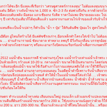
. ยิ่งกว่าได้ซะอีก นี่แหละที่เรียกว่า “เศรษฐศาสตร์การลงทุน” ไม่ต้องลงทุน
แต๋น อีต๊อก วางถังน้ำขนาด 1,000 ล. ซัก 2-3 ถัง ต่อพ่วงถึงกัน ลากด้วยรถไถเล็
ัวฉีดแบบดับเพลิง มือสอง แถวเชียงกง รังสิต ราคาไม่แพง มีขายเยอะแยะ ไปเล
บๆ ปี เท่ากับรุ่นเดียวก็ได้ทุนคืนแล้ว นอกจากงานสวนไร่เจ้าของแล้วรับจ้างไร่
งแทนที่จะเป็นน้ำเปล่าๆ ก็ทำเป็น “น้ำ + ปุ๋ย” ให้กับต้นพืช ปุ๋ยอะไร สูตรไหนก็
นอีต๊อก อู่ไหนก็สร้างได้ มีแค่คัชซีรถเก่าๆ อ๊อกเหล็กทำโครงใส่เข้าไป ไม่ต
น .... ย่านลำนารายณ์ ชัยบาดาล ท่าหลวง ลพบุรี มีวิ่งกันเกลื่อน บรรทุกอ้อ
ที่ลากด้วยรถไถธรรมดาๆ หรือจะเอามาวิ่งปิดถนนเรียกร้องน้ำเพื่อการเกษตรก็ไ
 :
-2512 แม่น้ำฮัน ของเกาหลี ช่วงผ่านกรุงโซล แม่น้ำกว้างเท่าแม่น้ำเจ้าพระ 
เป็นห้วยเล็กๆ กว้างแค่ 10-20 ม. กลางแม่น้ำ ขนาดใช้เป็นสนามกระโดดร่มข
น้ำเต็มสองฝั่งแม้น้ำ ขนาดใช้เรือสำเภาโบราณแห่คบเพลิงได้ เขาใช้วิธีกั้นป
ั้น .... แม่น้ำเทมส์ ผ่านกลางกรุงลอนดอน ในอดีตน้ำดำปี๋เพราะรับน้ำเสียจา
ำบัดก่อนจึงปล่อยลงแม่น้ำเทมส์ ทำให้น้ำในแม่น้ำเทมส์ใส่แจ๋วได้ .... เจ้าพร
มาถึงนนทบุรี น้ำดำปี๋เพราะน้ำเสียจากบ้านคนนี่แหละ น้ำซักผ้า น้ำล้างชาม
ไงล่ะ นี้ไม่ยังคิดรวมน้ำเสียจากโรงงานอุตสาหกรรมนะ จนป่านนี้ก็ยังไม่มีรัฐบ
ัปชั่นก้อนโตให้กิน
เกษตร ทำระบบส่งน้ำทางท่อ เลียบถนนใหญ่ ถนนเล็ก แล้วแยกเข้าแปลงเก
องเวนคืนที่ดินสร้างแม่น้ำขนาดกว้าง 200 ม. ใช้งบประมาณน้อยกว่าด้วย ก็ให้
 200 ม. ยาว 200-300 กม. ขึ้นมาแล้วจะเอาน้ำที่ไหนใส่แม่น้ำนั้น....หรือแม้