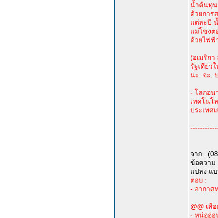
น้ำต้นทุ
ด้วยการส
แต่ละปี 
แม่โขงตอน
ด้วยไฟฟ้า
(อเมริกา
รัฐเดียวใ
นะ. จะ. บ
- โลกอนา
เทคโนโลยี
ประเทศเก
-----------
จาก : (0
ข้อความ :
แปลง แบบน
ตอบ :
- อากาศ
@@ เลือ
- หน่ออ่