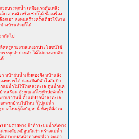
ขนาดรถบรรทุกน้ำ เหมือนรถดับเพลิง
ก ส่วนตัวหรือเช่าก็ได้ ซื้อเครื่อง
ือกเอา ลงทุนสร้างครั้งเดียวใช้งาน
ข้างบ้านด้วยก็ได้
ว่ากันไป
้องเลิศหรูสวยงามแต่เอาประโยชน์ใช้
ย บรรทุกสำปะหลัง ได้ไม่ต่างจากสิบ
ด้
ยา หน้าฝนน้ำเต็มสองฝั่ง หน้าแล้ง
องทหารได้ ก่อนเปิดกีฬาโอลิมปิก
ากแม่น้ำไม่ให้ไหลลงทะเล ตุนน้ำแค่
กบ้านเรือน อังกฤษแก้ไขทำบ่อพักน้ำ
ะยาเราวันนี้ ตั้งแต่ปากน้ำลงทะเล
 ออกจากบ้านไปไหน ก็ไปแม่น้ำ
าลไหนรู้ถึงปัญหานี้ ทั้งๆที่มีส่วน
ษตรตามรายทาง ถ้าทำระบบน้ำส่งทาง
น่าสงสัยเหมือนกันว่า สร้างแม่น้ำ
แต่ระบบส่งน้ำท่างท่อที่ว่า จะเอา