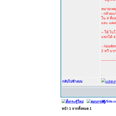
หมายเหตุ
- กล้วยแ
ใน 4 ที่ป
และ แคล
– ให้ ไบ
แขกได้ 4 
- ก่อนตัด
2 หวี บวก
-----------
.
กลับไปข้างบน
MySite.c
หน้า
1
จากทั้งหมด
1