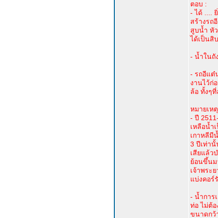
ตอบ :
- ได้ ...
สร้างรถอี
สูบน้ำ ห
ได้เป็นสิ
- น้ำในถั
- รถอีแต๋
งานไว้ก่อ
ล้อ ทั้งๆ
หมายเหตุ
- ปี 2511
เหลือน้ำ
เกาหลีมี
3 ปีเท่าน
เสียแล้วบ
ย้อนขึ้น
เจ้าพระยา
แบ่งคอร์ร
- น้ำการ
ท่อ ไม่ต้
ขนาดกว้าง