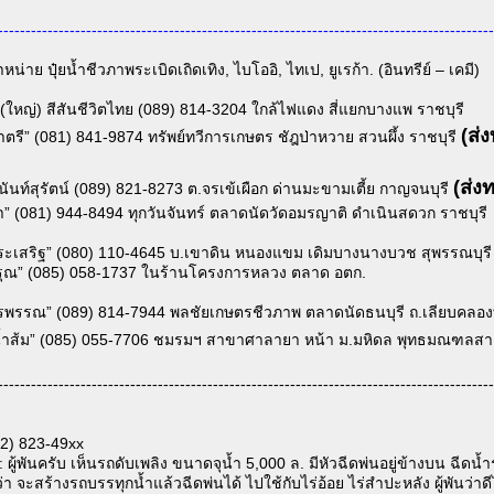
------------------------------------------------------------------------------------------
น่าย ปุ๋ยน้ำชีวภาพระเบิดเถิดเทิง, ไบโออิ, ไทเป, ยูเรก้า. (อินทรีย์ – เคมี)
(ใหญ่) สีสันชีวิตไทย (089) 814-3204 ใกล้ไฟแดง สี่แยกบางแพ ราชบุรี
(ส่
าตรี” (081) 841-9874 ทรัพย์ทวีการเกษตร ชัฎป่าหวาย สวนผึ้ง ราชบุรี
(ส่ง
นันท์สุรัตน์ (089) 821-8273 ต.จรเข้เผือก ด่านมะขามเตี้ย กาญจนบุรี
่า” (081) 944-8494 ทุกวันจันทร์ ตลาดนัดวัดอมรญาติ ดำเนินสดวก ราชบุรี
ระเสริฐ” (080) 110-4645 บ.เขาดิน หนองแขม เดิมบางนางบวช สุพรรณบุรี
รุณ” (085) 058-1737 ในร้านโครงการหลวง ตลาด อตก.
รพรรณ” (089) 814-7944 พลชัยเกษตรชีวภาพ ตลาดนัดธนบุรี ถ.เลียบคลอง
ณน้ำส้ม” (085) 055-7706 ชมรมฯ สาขาศาลายา หน้า ม.มหิดล พุทธมณฑลส
------------------------------------------------------------------------------------------
82) 823-49xx
: ผู้พันครับ เห็นรถดับเพลิง ขนาดจุน้ำ 5,000 ล. มีหัวฉีดพ่นอยู่ข้างบน ฉี
า จะสร้างรถบรรทุกน้ำแล้วฉีดพ่นได้ ไปใช้กับไร่อ้อย ไร่สำปะหลัง ผู้พันว่า