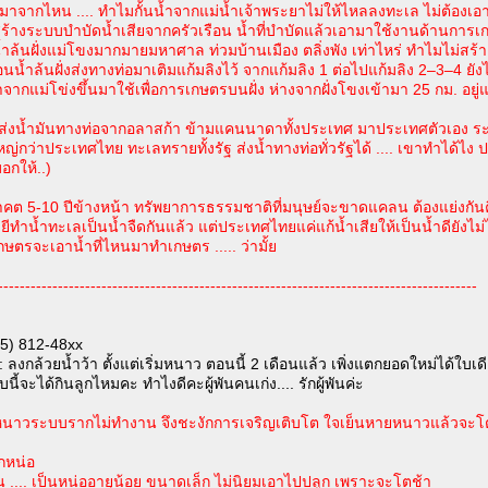
นมาจากไหน .... ทำไมกั้นน้ำจากแม่น้ำเจ้าพระยาไม่ให้ไหลลงทะเล ไม่ต้องเ
ร้างระบบบำบัดน้ำเสียจากครัวเรือน น้ำที่บำบัดแล้วเอามาใช้งานด้านการเกษ
น้ำล้นฝั่งแม่โขงมากมายมหาศาล ท่วมบ้านเมือง ตลิ่งพัง เท่าไหร่ ทำไมไม่สร
น้ำล้นฝั่งส่งทางท่อมาเติมแก้มลิงไว้ จากแก้มลิง 1 ต่อไปแก้มลิง 2–3–4 ยังได้
จากแม่โข่งขึ้นมาใช้เพื่อการเกษตรบนฝั่ง ห่างจากฝั่งโขงเข้ามา 25 กม. อยู่แ
 ส่งน้ำมันทางท่อจากอลาสก้า ข้ามแคนนาดาทั้งประเทศ มาประเทศตัวเอง ระยะ
หญ่กว่าประเทศไทย ทะเลทรายทั้งรัฐ ส่งน้ำทางท่อทั่วรัฐได้ .... เขาทำได้ไง
อกให้..)
คต 5-10 ปีข้างหน้า ทรัพยาการธรรมชาติที่มนุษย์จะขาดแคลน ต้องแย่งกันคื
ทำน้ำทะเลเป็นน้ำจืดกันแล้ว แต่ประเทศไทยแค่แก้น้ำเสียให้เป็นน้ำดียังไม่ได้ ท
ษตรจะเอาน้ำที่ไหนมาทำเกษตร ..... ว่ามั้ย
----------------------------------------------------------------------------------------
85) 812-48xx
 ลงกล้วยน้ำว้า ตั้งแต่เริ่มหนาว ตอนนี้ 2 เดือนแล้ว เพิ่งแตกยอดใหม่ได้ใบเด
ี้จะได้กินลูกไหมคะ ทำไงดีคะผู้พันคนเก่ง.... รักผู้พันค่ะ
หนาวระบบรากไม่ทำงาน จึงชะงักการเจริญเติบโต ใจเย็นหายหนาวแล้วจะโ
กหน่อ
อน .... เป็นหน่ออายุน้อย ขนาดเล็ก ไม่นิยมเอาไปปลูก เพราะจะโตช้า