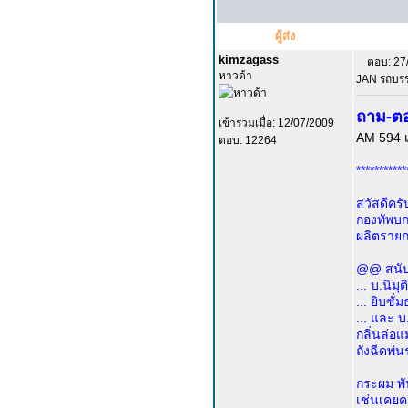
ผู้ส่ง
kimzagass
ตอบ: 27
หาวด้า
JAN รถบรร
ถาม-ตอ
เข้าร่วมเมื่อ: 12/07/2009
AM 594 เ
ตอบ: 12264
***********
สวัสดีครับ
กองทัพบก
ผลิตราย
@@ สนับ
... บ.นิมุ
... ยิบซั
... และ 
กลิ่นล่อ
ถังฉีดพ่น
กระผม พั
เช่นเคยค