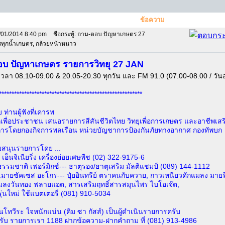
ข้อความ
/01/2014 8:40 pm
ชื่อกระทู้: ถาม-ตอบ ปัญหาเกษตร 27
ทุกน้ำเกษตร, กล้วยหน้าหนาว
บ ปัญหาเกษตร รายการวิทยุ 27 JAN
วลา 08.10-09.00 & 20.05-20.30 ทุกวัน และ FM 91.0 (07.00-08.00 / วันอ
*********************************************************
 ท่านผู้ฟังที่เคารพ
เพื่อประชาชน เสนอรายการสีสันชีวิตไทย วิทยุเพื่อการเกษตร และอาชีพเสร
การโดยกองกิจการพลเรือน หน่วยบัญชาการป้องกันภัยทางอากาศ กองทัพบก
สนุนรายการโดย ...
ติ เอ็นจิเนียริ่ง เครื่องย่อยเศษพืช (02) 322-9175-6
่มธรรมชาติ เฟอร์มิกซ์--- ธาตุรอง/ธาตุเสริม มัลติแชมป์ (089) 144-1112
บ.มายซัคเซส อะโกร--- ปุ๋ยอินทรีย์ ตราคนกับควาย, กาวเหนียวดักแมลง มายฟ
แมลงวันทอง ฟลายแอต, สารเสริมฤทธิ์สารสมุนไพร ไบโอเจ๊ต,
รุ่นใหม่ ใช้แบตเตอรี่ (081) 910-5034
นโทวีระ ใจหนักแน่น (คิม ซา กัสส์) เป็นผู้ดำเนินรายการครับ
รับ รายการเรา 1188 ฝากข้อความ-ฝากคำถาม ที่ (081) 913-4986