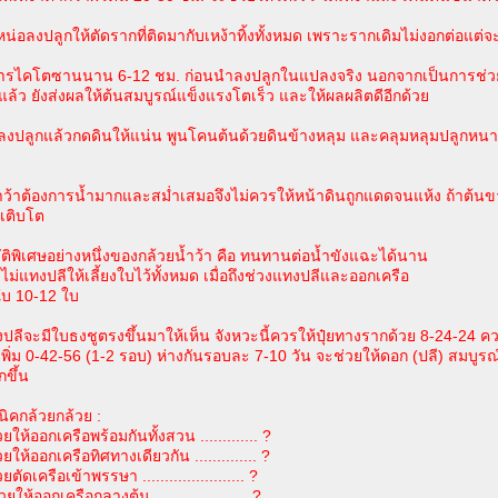
หน่อลงปลูกให้ตัดรากที่ติดมากับเหง้าทิ้งทั้งหมด เพราะรากเดิมไม่งอกต่อแ
สารไคโตซานนาน 6-12 ชม. ก่อนนำลงปลูกในแปลงจริง นอกจากเป็นการช่ว
แล้ว ยังส่งผลให้ต้นสมบูรณ์แข็งแรงโตเร็ว และให้ผลผลิตดีอีกด้วย
ลงปลูกแล้วกดดินให้แน่น พูนโคนต้นด้วยดินข้างหลุม และคลุมหลุมปลูกหนาๆ ก
้ำว้าต้องการน้ำมากและสม่ำเสมอจึงไม่ควรให้หน้าดินถูกแดดจนแห้ง ถ้าต้นขา
เติบโต
ัติพิเศษอย่างหนึ่งของกล้วยน้ำว้า คือ ทนทานต่อน้ำขังแฉะได้นาน
ยังไม่แทงปลีให้เลี้ยงใบไว้ทั้งหมด เมื่อถึงช่วงแทงปลีและออกเครือ
ีใบ 10-12 ใบ
ปลีจะมีใบธงชูตรงขึ้นมาให้เห็น จังหวะนี้ควรให้ปุ๋ยทางรากด้วย 8-24-24 คว
+เพิ่ม 0-42-56 (1-2 รอบ) ห่างกันรอบละ 7-10 วัน จะช่วยให้ดอก (ปลี) สมบ
กขึ้น
คกล้วยกล้วย :
ยให้ออกเครือพร้อมกันทั้งสวน ............. ?
ยให้ออกเครือทิศทางเดียวกัน .............. ?
ยตัดเครือเข้าพรรษา ....................... ?
ยให้ออกเครือกลางต้น ..................... ?