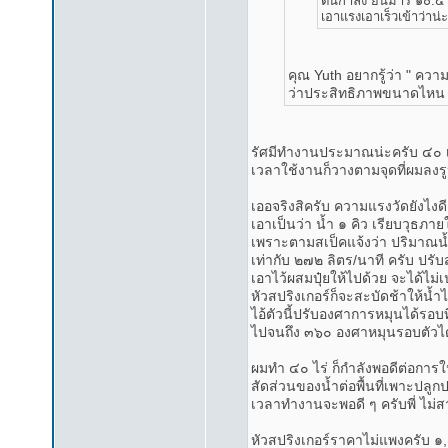
ต้นกำลัง ยันม่าร์ ๑๐.๕ แ
เอาแรงเอาเร็วเข้าว่าน่
คุณ Yuth อยากรู้ว่า " ควา
ว่าประสิทธิภาพขนาดไหน
รัศมีทำงานประมาณน่ะครับ ๔๐ เ
เวลาใช้งานก็วางตามจุดที่ผมลงรูป
เออจริงสิครับ ความแรงวัดยังไงดีล
เอาเป็นว่า น้ำ ๑ คิว เรียบวุธ
เพราะตามสเป็คแจ้งว่า ปริมาณน้ำ
เท่ากับ ๒๗๒ ลิตร/นาที ครับ ปรับส
เอาไว้ผสมปุ๋ยให้ไปด้วย จะได้ไม่เ
หัวสปริงเกอร์ก็จะสะบัดช้าให้
ไอ้ตัวนี้ปรับองศาการหมุนได้รอบ
ไปจนถึง ๓๖๐ องศาหมุนรอบตัวได
ผมทำ ๔๐ ไร่ ก็กำลังพอดีต่อการใ
สัดส่วนของน้ำต่อพื้นที่เพาะปลู
เวลาทำงานจะพอดี ๆ ครับพี่ ไม่ส
หัวสปริงเกอร์ราคาไม่แพงครับ ๑,