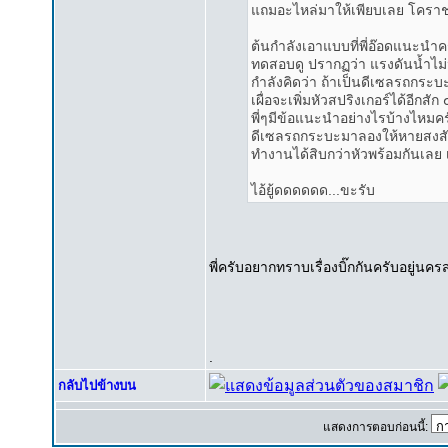
แถมอะไหล่มาให้เพียบเลย โคราช
ต้นกำลังเอาแบบที่พี่อ๊อดแนะน
ทดสอบดู ปรากฏว่า แรงดันน้ำไม่นิ่
กำลังคิดว่า ถ้าเป็นดีเซลรถกระบ
เผื่อจะเพิ่มหัวสปริงเกอร์ได้อีกส
พี่ๆมีข้อแนะนำอย่างไรบ้างไหมครับ
ดีเซลรถกระบะมาลองให้หายสงสัยก
ทำงานได้สิบกว่าหัวพร้อมกันเลย
ไอ้ยู้ดดดดดด...ขะรับ
พี่ครับอยากทราบเรื่องบิ๊กกันครับอยู่นค
.
กลับไปข้างบน
แสดงการตอบก่อนนี้: