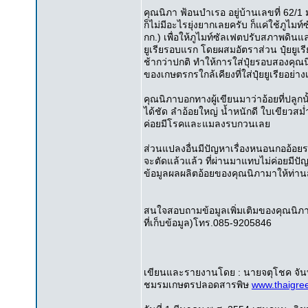
คุณนิภา ฟ้อนบำเรอ อยู่บ้านเลขที่ 62/1 ม
ก็ไม่มีอะไรยุ่งยากเลยครับ ก็แค่ใช้ภู
กก.) เพื่อให้ภูไมท์ซัลเฟตปรับสภาพดินแล
ยูเรียรอบแรก โดยผสมอัตราส่วน ปุ๋ยยูเรี
ช้ากว่าปกติ ทำให้การใส่ปุ๋ยรอบสองคุณนิ
ของเกษตรกรใกล้เคียงที่ใส่ปุ๋ยยูเรียอย่าง
คุณนิภาบอกทางผู้เขียนมาว่าอ้อยที่ปลูกน
ได้ชัด ลำอ้อยใหญ่ น้ำหนักดี ใบเขียวสม่ำ
ค่อยมีโรคและแมลงรบกวนเลย
ส่วนแปลงอื่นมีปัญหาเรื่องหนอนกออ้อยระ
จะตัดแล้วแล้ว ที่ผ่านมาแทบไม่ค่อยมีปั
ข้อมูลผลผลิตอ้อยของคุณนิภามาให้ท่
สนใจสอบถามข้อมูลเพิ่มเติมของคุณนิภา 
ที่เก็บข้อมูล)โทร.085-9205846
เขียนและรายงานโดย : นายจตุโชค จันท
ชมรมเกษตรปลอดสารพิษ
www.thaigre