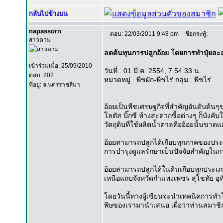
กลับไปข้างบน
napassorn
ตอบ: 22/03/2011 9:48 pm
ชื่อกระทู้:
สาวดาม
ลดต้นทุนการปลูกอ้อย โดยการทำปุ๋ยล
เข้าร่วมเมื่อ: 25/09/2010
วันที่ : 01 มี.ค. 2554, 7:54:33 น.
ตอบ: 202
หมวดหมู่ : พืชผัก-พืชไร่ กลุ่ม : พืชไร่
ที่อยู่: จ.นครราชสีมา
อ้อยเป็นพืชเศรษฐกิจที่สำคัญอันดับต
โลตัส บิ๊กซี ห้างสะดวกซื้อต่างๆ ก็บัง
วัตถุดิบที่ใช้ผลิตน้ำตาลคืออ้อยนั้น
อ้อยสามารถปลูกได้เกือบทุกภาคของประเทศ
การบำรุงดูแลรักษาเป็นปัจจัยสำคัญใน
อ้อยสามารถปลูกได้ในดินเกือบทุกประเภ
เหนือแถบจังหวัดกำแพงเพชร สุโขทัย อุทั
โดยวันนี้ทางผู้เขียนจะนำเทคนิคการท
พิษของเรามานำเสนอ เผื่อว่าท่านสมาชิก