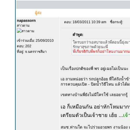
ผู้ส่ง
napassorn
ตอบ: 18/03/2011 10:39 am
ชื่อกระทู้:
สาวดาม
คำพูด:
เข้าร่วมเมื่อ: 25/09/2010
ใครบอกว่าเอสบายแล้วพี่ตอนนี้ยุ่งม
ตอบ: 202
รักษาสุขภาพด้วยนะพี่
พี่เกียรติกับพี่พรก็อย่าโหมงานมากนะ
ที่อยู่: จ.นครราชสีมา
เป็นเรื่องปกติของพี่ พร อยู่เฉยไม่เป็นนะ
เอ ถามหน่อยว่า รถปลูกอ้อย ที่ใส่ถังน้ำข
การควบคุมเปิด - ปิดน้ำวิธีไหน แล้วได้ผ
เขตทางบ้านพี่ยังไม่มีใครใช้ เลยอยากรู้
เอ ก็เหมือนกัน อย่าหักโหมมากน
เตรียมตัวเป็นเจ้าชาย เฮ้ย ...
เจ้
สมช.ท่านใด จะไปร่วมอวยพร งานน้อง เ