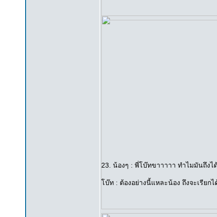
23. น้องๆ : พี่โบ๊ทขาาาาา ทำไมมันถึงได
โบ๊ท : ต้องอย่างนี้แหละน้อง ถึงจะเรียก