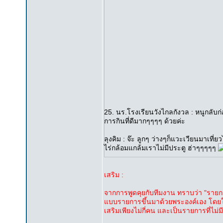
25. นร.โรงเรียนวังไกลกังวล : หนูกลั
การกินที่ดีมากๆๆๆๆ ด้วยค่ะ
ลุงคิม : จ๊ะ ลูกๆ ว่างๆก็แวะเวียนมาเที
ไร่กล้อมแกล้มเราไม่มีประตู ฮ่าๆๆๆๆๆ
เสริม :
จากการพูดคุยกับทีมงาน ทราบว่า "รายกา
แบบรายการขึ้นมาด้วยพระองค์เอง โดยใ
เสริมเพียงไม่กี่คน และเป็นรายการที่ไม