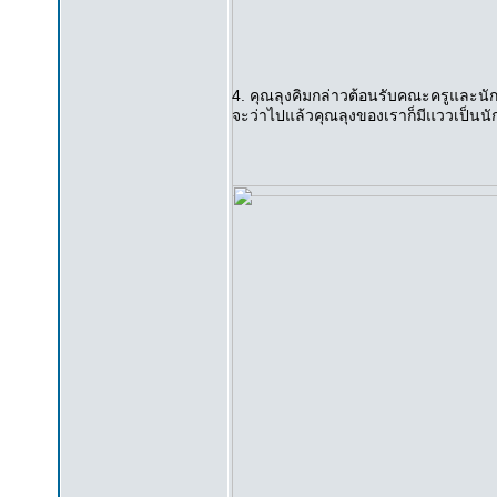
4. คุณลุงคิมกล่าวต้อนรับคณะครูและนั
จะว่าไปแล้วคุณลุงของเราก็มีแววเป็นนัก