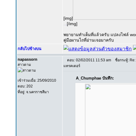
[img]
[/img]
Thanks:
ฝากรูป
พยายามทำเต็มที่แล้วครับ แปลงไฟล์ word
คู่มือผานไถที่อ่านเจอมาครับ
กลับไปข้างบน
napassorn
ตอบ: 02/02/2011 11:53 am
ชื่อกระทู้: Re
สาวดาม
แทรคเตอร์
A_Chumphae บันทึก:
เข้าร่วมเมื่อ: 25/09/2010
ตอบ: 202
ที่อยู่: จ.นครราชสีมา