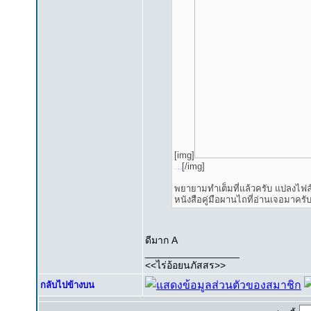
[img]
[/img]
Thanks:
ฝากรูป
พยายามทำเต็มที่แล้วครับ แปลงไฟล์ 
หนังสือคู่มือผานไถที่อ่านเจอมาครั
ดีมาก A
_________________
<<ไร่อ้อยนภัสสร>>
กลับไปข้างบน