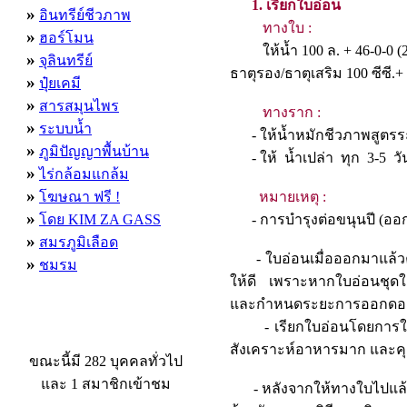
1. เรียกใบอ่อน
»
อินทรีย์ชีวภาพ
ทางใบ :
»
ฮอร์โมน
ให้น้ำ 100 ล. + 46-0-0 (200
»
จุลินทรีย์
ธาตุรอง/ธาตุเสริม 100 ซีซี
»
ปุ๋ยเคมี
»
สารสมุนไพร
ทางราก :
»
ระบบน้ำ
- ให้น้ำหมักชีวภาพสูตรระเบิ
»
ภูมิปัญญาพื้นบ้าน
- ให้ น้ำเปล่า ทุก 
»
ไร่กล้อมแกล้ม
»
โฆษณา ฟรี !
หมายเหตุ :
»
โดย KIM ZA GASS
- การบำรุงต่อขนุนปี (ออกด
»
สมรภูมิเลือด
- ใบอ่อนเมื่อออกมาแล้วคว
»
ชมรม
ให้ดี เพราะหากใบอ่อนชุดใดชุ
และกำหนดระยะการออกด
- เรียกใบอ่อนโดยการใส่ปุ
ผู้ที่กำลังใช้งานอยู่
สังเคราะห์อาหารมาก และคุณ
ขณะนี้มี 282 บุคคลทั่วไป
และ 1 สมาชิกเข้าชม
- หลังจากให้ทางใบไปแล้ว 5