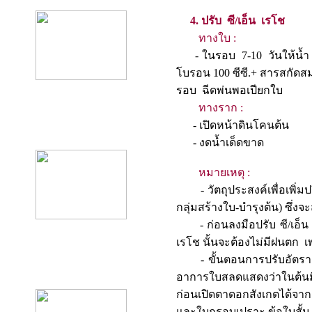
4. ปรับ ซี/เอ็น เรโช
ทางใบ :
- ในรอบ 7-10 วันให้น้ำ 10
โบรอน 100 ซีซี.+ สารสกัดสมุ
รอบ ฉีดพ่นพอเปียกใบ
ทางราก :
- เปิดหน้าดินโคน
product10
- งดน้ำเด็ดขาด
หมายเหตุ :
- วัตถุประสงค์เพื่อเพิ่มป
กลุ่มสร้างใบ-บำรุงต้น) ซ
- ก่อนลงมือปรับ ซี/เอ็น เ
เรโช นั้นจะต้องไม่มีฝนตก
- ขั้นตอนการปรับอัตราส่วน
product11
อาการใบสลดแสดงว่าในต้นมี
ก่อนเปิดตาดอกสังเกตได้จาก
และใบกรอบเปราะ ข้อใบสั้น