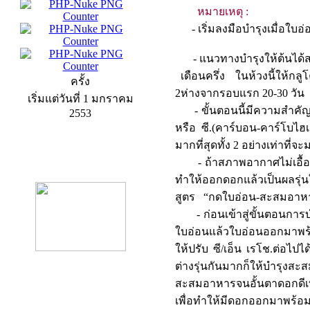
หมายเหตุ :
- เริ่มลงมือบำรุงเมื่อใบอ
- แนวทางบำรุงให้ต้นได้สะ
เดือนครึ่ง ในห้วงนี้ให้กล
ครั้ง
2ห่างจากรอบแรก 20-
เริ่มแต่วันที่ 1 มกราคม
- ขั้นตอนนี้มีความสำคัญ
2553
หรือ ซี.(คาร์บอน-คาร์โบไฮ
มากที่สุดทั้ง 2 อย่างเท
product13
- ถ้าสภาพอากาศไม่เอื้ออำน
ทำให้ออกดอกแล้วเป็นผลรุ่นให
สูตร “กดใบอ่อน-สะส
- ก่อนเข้าสู่ขั้นตอนการบำร
ใบอ่อนแล้วใบอ่อนออกมาพร้อมก
ให้ปรับ ซี/เอ็น เรโช.ต่อไปไ
ต่างรุ่นกันมากก็ให้บำรุง
สะสมอาหารจนอั้นตาดอกดีเท่าก
product9
เพื่อทำให้มีดอกออกมาพร้อมก