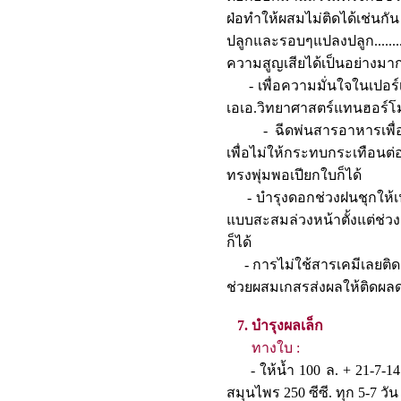
ฝ่อทำให้ผสมไม่ติดได้เช่นก
ปลูกและรอบๆแปลงปลูก......
ความสูญเสียได้เป็นอ
- เพื่อความมั่นใจในเปอร์เ
เอเอ.วิทยาศาสตร์แทนฮอ
- ฉีดพ่นสารอาหารเพื่อบำร
เพื่อไม่ให้กระทบกระเทือนต
ทรงพุ่มพอเปียกใบก็ไ
- บำรุงดอกช่วงฝนชุกให้เน
แบบสะสมล่วงหน้าตั้งแต่ช
ก็ได้
- การไม่ใช้สารเคมีเลยติด
ช่วยผสมเกสรส่งผลให้ติดผ
7. บำรุงผลเล็ก
ทางใบ :
- ให้น้ำ 100 ล. + 21-7-14 (
สมุนไพร 250 ซีซี. ทุก 5-7 ว