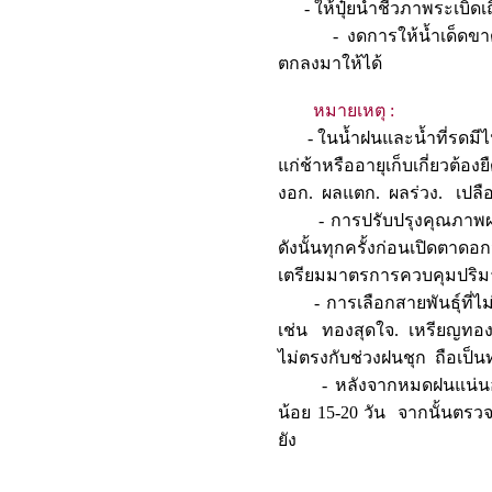
- ให้ปุ๋ยน้ำชีวภาพระเบิดเถิด
- งดการให้น้ำเด็ดขาดพร
ตกลงมาให้ได้
หมายเหตุ :
- ในน้ำฝนและน้ำที่รดมีไน
แก่ช้าหรืออายุเก็บเกี่ยวต้
งอก. ผลแตก. ผลร่วง. เ
- การปรับปรุงคุณภาพผลช่วง
ดังนั้นทุกครั้งก่อนเปิดตา
เตรียมมาตรการควบคุมปร
- การเลือกสายพันธุ์ที่ไม่
เช่น ทองสุดใจ. เหรียญทอง.
ไม่ตรงกับช่วงฝนชุก ถือเ
- หลังจากหมดฝนแน่นอนแล้ว
น้อย 15-20 วัน จากนั้นตรวจส
ยัง