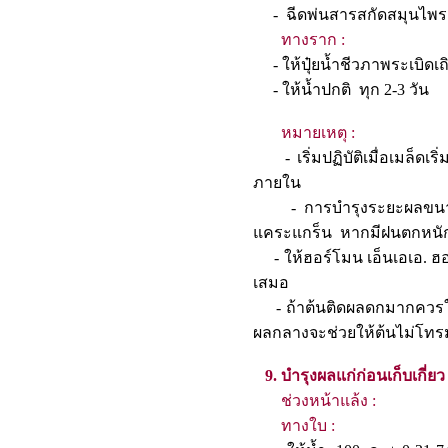
- ฉีดพ่นสารสกัดสมุน
ทางราก :
- ให้ปุ๋ยน้ำชีวภาพระเบิดเถิด
- ให้น้ำปกติ ทุก 2-
หมายเหตุ :
- เริ่มปฏิบัติเมื่อเมล็ดเริ่ม
ภายใน
- การบำรุงระยะผลขนาดกลา
แคระแกร็น หากมีฝนตกห
- ให้ฮอร์โมน เอ็นเอเอ. ฮอ
เสมอ
- ถ้าต้นติดผลดกมากควรให
ผลกลางจะช่วยให้ต้นไม่โท
9. บำรุงผลแก่ก่อนเก็บเกี่ยว
ช่วงหน้าแล้ง :
ทางใบ :