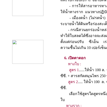
- การให้สารอาหารทางใบซึ
ให้น้ำทางราก แนวทางปฏิบ
- เมื่องดน้ำ (ไม่รดน้ำ) 
ระบายน้ำใต้ดินหรือร่อ
- กรณีสวนยกร่องน้ำหล่อต
product12
ทำให้ใบสลดได้ซึ่งอาจจะส่ง
ตั้งแต่ก่อนปรับ ซี/เอ็น
ความชื้นไม่เกิน 10 เปอร์เซ็น
6. เปิดตาดอก
ทางใบ :
สูตร 1
......ให้น้ำ 100 
ซีซี. + สารสกัดสมุนไพร 250 ซ
สูตร 2
..... ให้น้ำ 100 ล
ซีซี.
เลือกใช้สูตรใดสูตรหนึ่งหร
ใบ
ทางราก :