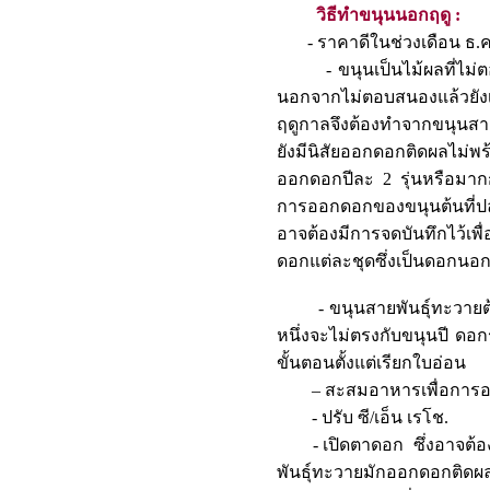
วิธีทำขนุนนอกฤดู :
- ราคาดีในช่วงเดือน ธ.ค.-
- ขนุนเป็นไม้ผลที่ไม่ตอ
นอกจากไม่ตอบสนองแล้วยัง
ฤดูกาลจึงต้องทำจากขนุนสาย
ยังมีนิสัยออกดอกติดผลไม่พ
ออกดอกปีละ 2 รุ่นหรือมากกว
การออกดอกของขนุนต้นที่ปลู
อาจต้องมีการจดบันทึกไว้เพ
ดอกแต่ละชุดซึ่งเป็นดอกนอกฤด
- ขนุนสายพันธุ์ทะวายต้นนั้
หนึ่งจะไม่ตรงกับขนุนปี ดอกร
ขั้นตอนตั้งแต่เรียกใบอ่อน
– สะสมอาหารเพื่อการ
- ปรับ ซี/เอ็น เรโช.
- เปิดตาดอก ซึ่งอาจต้องใ
พันธุ์ทะวายมักออกดอกติดผลง