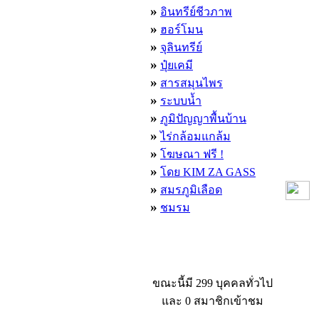
»
อินทรีย์ชีวภาพ
»
ฮอร์โมน
»
จุลินทรีย์
»
ปุ๋ยเคมี
»
สารสมุนไพร
»
ระบบน้ำ
»
ภูมิปัญญาพื้นบ้าน
»
ไร่กล้อมแกล้ม
»
โฆษณา ฟรี !
»
โดย KIM ZA GASS
»
สมรภูมิเลือด
»
ชมรม
ผู้ที่กำลังใช้งานอยู่
ขณะนี้มี 299 บุคคลทั่วไป
และ 0 สมาชิกเข้าชม