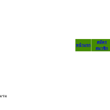
สมัคร
หน้าแรก
สมาชิก
มรม