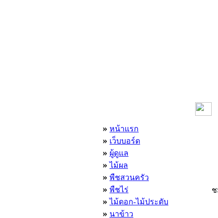
เมนูหลัก
»
หน้าแรก
»
เว็บบอร์ด
»
ผู้ดูแล
»
ไม้ผล
»
พืชสวนครัว
»
พืชไร่
ช
»
ไม้ดอก-ไม้ประดับ
»
นาข้าว