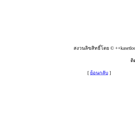
สงวนลิขสิทธิ์โดย © ++kasetlo
ติ
[
ย้อนกลับ
]