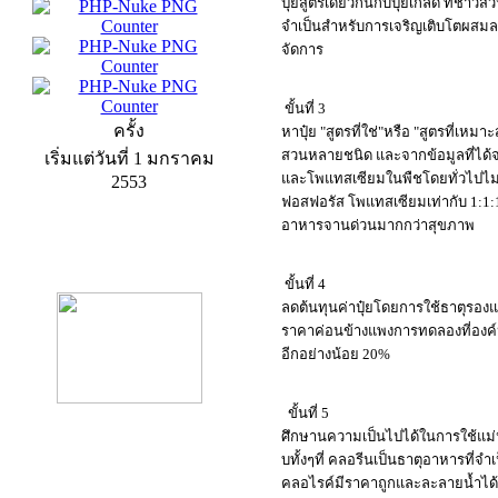
ปุ๋ยสูตรเดียวกันกับปุ๋ยเกล็ด ที่ชาว
จำเป็นสำหรับการเจริญเติบโตผสมล
จัดการ
ขั้นที่ 3
ครั้ง
หาปุ๋ย "สูตรที่ใช่"หรือ "สูตรที่เหมา
สวนหลายชนิด และจากข้อมูลที่ได
เริ่มแต่วันที่ 1 มกราคม
และโพแทสเซียมในพืชโดยทั่วไปไม่ใ
2553
ฟอสฟอรัส โพแทสเซียมเท่ากับ 1:1:1
อาหารจานด่วนมากกว่าสุขภาพ
product13
ขั้นที่ 4
ลดต้นทุนค่าปุ๋ยโดยการใช้ธาตุรองแ
ราคาค่อนข้างแพงการทดลองที่องค์ป
อีกอย่างน้อย 20%
ขั้นที่ 5
ศึกษานความเป็นไปได้ในการใช้แม่ป
บทั้งๆที่ คลอรีนเป็นธาตุอาหารที่จำ
product9
คลอไรค์มีราคาถูกและละลายน้ำได้ดีก