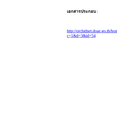
เอกสารประกอบ
:
http://orchidnet.doae.go.th/h
c=1&d=3&id=54