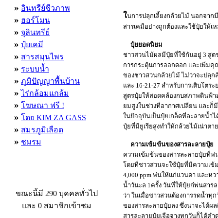
»
อินทรีย์ชีวภาพ
ใ
นการปลุกเลี้ยงกล้วยไม้ นอกจากมีโรง
»
ฮอร์โมน
สารเคมีอย่างถูกต้องและใช้ปุ๋ยให้
»
จุลินทรีย์
»
ปุ๋ยเคมี
ปุ๋ยยอดนิยม
»
ชาวสวนไม้ผลมีปุ๋ยที่ใช้กันอยู่ 3 ส
สารสมุนไพร
การกระตุ้นการออกดอก และเพิ่มคุ
»
ระบบน้ำ
ของชาวสวนกล้วยไม้ ไม่ว่าจะปลุกล้วย
»
ภูมิปัญญาพื้นบ้าน
และ 16-21-27 สำหรับการเติบโตร
»
ไร่กล้อมแกล้ม
สูตรปุ๋ยให้สอดคล้องกบสภาพดินฟ้าอ
»
โฆษณา ฟรี !
ยมสูงในช่วงที่อากาศเปลี่ยน และก็มีบ
»
ในปัจจุบันเป็นปุ๋ยเกล็ดที่ละลายน้ำ
โดย KIM ZA GASS
ปุ๋ยที่มียูเรียสูงทำให้กล้วยไม้เน่า
»
สมรภูมิเลือด
»
ชมรม
ความเข้มข้นของสารละลายปุ๋ย
ความเข้มข้นของสารละลายปุ๋ยที่พ่นให
โดยที่ชาวสวนจะใช้ปุ๋ยที่มีความเข้ม
4,000 ppm พ่นให้แก่แวนดา และหวาย
ผู้ที่กำลังใช้งานอยู่
น้ำวันะล 1ครั้ง วันที่ให้ปุ๋ยก๋พ่นส
ขณะนี้มี 290 บุคคลทั่วไป
ว่า ในเมื่อชาวสวนต้องการรดน้ำทุกวั
และ 0 สมาชิกเข้าชม
ของสารละลายปุ๋ยลง ซึ่งน่าจะได้ผล
สารละลายปุ๋ยเจือจางทุกวันก็ได้คำต