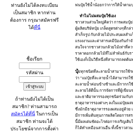
ท่านยังไม่ได้ลงทะเบียน
พ่นปุ๋ยใช้น้ำน้อยกว่าการให้น้ำตาม
เป็นสมาชิก หากท่าน
ทำไมไม่ผสมปุ๋ยใช้เอง
ต้องการ กรุณาสมัครฟรี
ชาวสวนส่วนใหญ่คิดว่า การผสมปุ๋ยใช
ได้
ที่นี่
ผู้ผลิตบริษัทปุ๋ย เกล็ดสูตรต่างๆที
สำเร็จรูป กับกล้วยไม้ประสบผลสำแร็
แรงงงานและค่าสารเคมีป้องกันกำจัด
สนใจจากชาวสวนกล้วยไม้เท่าที่ควร
เข้าระบบ
ราคาดอกกล้วยไม้ที่ไม่สำพันธ์กับร
ชื่อเรียก
ใช้เองก็เป็นวิธีหนึ่งทีสามารถลดต้
ปุ๋
ยทุกชนิดที่ละลายน้ำสามารถใช้รดน
รหัสผ่าน
ว่า “แม่ปุ๋ยที่ละลายน้ำได้สามารถใช้
ละลายน้ำค่อนข้างช้าและมีกากกใช้ได้
ละลายได้ดีนั้น การจัดการที่ผู้เข
และธาติอาหารรองทุกชนิดร่วมกับกา
ถ้าท่านยังไม่ได้เป็น
ธาตุอาหารรองต่างๆ ลงในแม่ปุ๋ยผสม
สมาชิก? ท่านสามารถ
ซึ่งมักมีธาตุอาหารรองผสมอยู่ด้วย 
สมัครได้ที่นี่
ในการเป็น
มีการเพิ่มต้นทุนการผลิตโดยการสรรห
สมาชิก ท่านจะได้
นี้มีผลเด่นชัดอะไรต่อการเจริญเติ
ก็ได้ทำเหมือนสวนอื่น ทั้งนี้ชาวสว
ประโยชน์จากการตั้งค่า