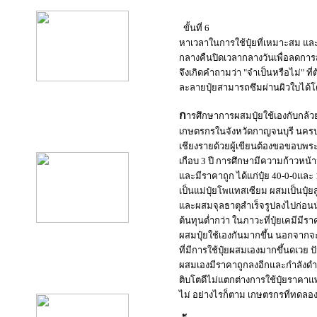
ขั้นที่ 6
หาเวลาในการใช้ปุ๋ยที่เหมาะสม แล
กลางคืนปิดเวลากลางวันเพื่อลดการสู
จึงเกิดคำถามว่า
"จำเป็นหรือไม่" ที
ละลายปุ๋ยสามารถซึมผ่านผิวใบได้โ
ก
ารศึกษาการผสมปุ๋ยใช้เองกับกล้ว
product10
เกษตรกรในจังหวัดกาญจนบุรี นครปฐ
เชียงรายด้วยผู้เขียนต้องขอขอบพระค
เกือบ 3 ปี การศึกษามีความก้าวหน้า
และมีราคาถูก ได้แก่ปุ๋ย 40-0-0และ 
เป็นแม่ปุ๋ยโพแทสเซียม ผสมเป็นปุ๋ยส
และผสมจุลธาตุสำเร็จรูปลงไปก่อนนำไ
ต้นทุนต่ำกว่า ในภาวะที่ปุ๋ยเคมีม
ผสมปุ๋ยใช้เองกันมากขึ้น นอกจาก
ที่มีการใช้ปุ๋ยผสมเองมากขึ้นดเวย ปั
ผสมเองมีราคาถูกลงอีกและกำลังดำเ
product11
ติบโตดีไม่แตกต่างการใช้ปุ๋ยราคา
ไม่ อย่างไรก็ตาม เกษตรกรที่ทดลอง