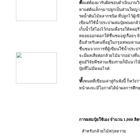
ตั้
งแต่ต้องมารับผิดชอบดำเนินงานวิจัย
หาแต่ต้นเล็กๆมาปลูกเป็นส่วนใหญ่ เพ
รดน้ำต้นไม้หลากชนิด ที่ปลูกไว้ผู้เ
เขียนก้ใช้น้ำประปาผสมปุ๋ยพ่นยกล้ว
เก็บน้ำใส่โอ่งไว้ก่อนเพื่อรอให้ค
ทยอยออกดอกให้ชื่นชมอยู่เรื่อยๆ ข้
product12
อื่นสำหรับคนที่อยู่ในกรุงเทพมหาน
ชื่นชมจากการที่ผู้เขียนใช้น้ำประป
จะมีผลเสียต่อกล้วยไม้มากอย่างที่แก
ศูนย์วิจัยพืชสวนเชียงรายก็มีแนวโน้
ปุ๋ยที่ไม่มีคลอไรค์
ทั้
งหมดที่เขียนเล่าสู่กันฟังนี้ ก็หว
หน้าคงจะมีโอกาสได้นำผลการศึกษาทั
การผสมปุ๋ยใช้เอง จำนวน 1,000 ลิตร 
สำหรับกล้วยไม้สกุลหวาย