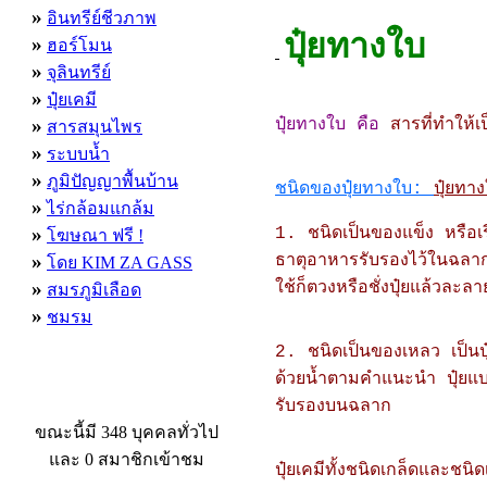
»
อินทรีย์ชีวภาพ
ปุ๋ยทางใบ
»
ฮอร์โมน
»
จุลินทรีย์
»
ปุ๋ยเคมี
»
ปุ๋ยทางใบ คือ
สารที่ทำให้
สารสมุนไพร
»
ระบบน้ำ
»
ภูมิปัญญาพื้นบ้าน
ชนิดของปุ๋ยทางใบ
:
ปุ๋ยทา
»
ไร่กล้อมแกล้ม
»
1. ชนิดเป็นของแข็ง หรือเรีย
โฆษณา ฟรี !
»
ธาตุอาหารรับรองไว้ในฉลาก 
โดย KIM ZA GASS
»
ใช้ก็ตวงหรือชั่งปุ๋ยแล้วละล
สมรภูมิเลือด
»
ชมรม
2. ชนิดเป็นของเหลว เป็นปุ๋
ด้วยน้ำตามคำแนะนำ ปุ๋ยแบบเ
ผู้ที่กำลังใช้งานอยู่
รับรองบนฉลาก
ขณะนี้มี 348 บุคคลทั่วไป
และ 0 สมาชิกเข้าชม
ปุ๋ยเคมีทั้งชนิดเกล็ดและ