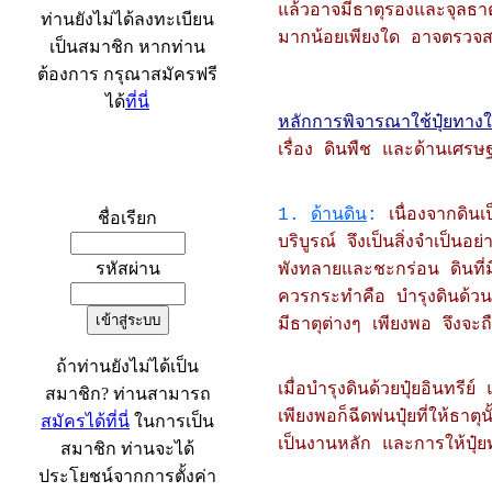
แล้วอาจมีธาตุรองและจุลธาตุ
ท่านยังไม่ได้ลงทะเบียน
มากน้อยเพียงใด อาจตรวจสอบ
เป็นสมาชิก หากท่าน
ต้องการ กรุณาสมัครฟรี
ได้
ที่นี่
หลักการพิจารณาใช้ปุ๋ยทา
เรื่อง ดินพืช และด้านเศรษฐก
เข้าระบบ
1.
ด้านดิน
:
เนื่องจากดิ
ชื่อเรียก
บริบูรณ์ จึงเป็นสิ่งจำเป็นอย
รหัสผ่าน
พังทลายและชะกร่อน ดินที่มีอ
ควรกระทำคือ บำรุงดินด้วนปุ
มีธาตุต่างๆ เพียงพอ จึงจะถ
ถ้าท่านยังไม่ได้เป็น
เมื่อบำรุงดินด้วยปุ๋ยอินทร
สมาชิก? ท่านสามารถ
เพียงพอก็ฉีดพ่นปุ๋ยที่ให้ธา
สมัครได้ที่นี่
ในการเป็น
เป็นงานหลัก และการให้ปุ๋ยท
สมาชิก ท่านจะได้
ประโยชน์จากการตั้งค่า