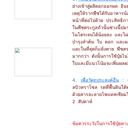
ย่างเข้าสู่ผลิดอกออกผล อิน
เหตุให้รากพืชได้รับอาหารน
หน้าที่ต่อไปด้วย ประสิทธิ
ในพืชตระกูลถั่วนั้นช่วงนี
ไนโตรเจนได้น้อยลง และไม่
product12
บำรุงลำต้น ใบ ดอก และผล 
และในที่สุดก็แห้งตาย พืชต
มากกว่า ดังนั้นการใช้ปุ๋ย
ใบและมีแนวโน้มจะเพิ่มผลผล
4.
เพื่อวัตถุประสงค์อื่น
:
ลบิวทราโซล รดที่พื้นดินใ
ด้วยสารละลายโพแทสเซียมไ
2 สัปดาห์
ข้อควรระวังในการใช้ปุ๋ยทา