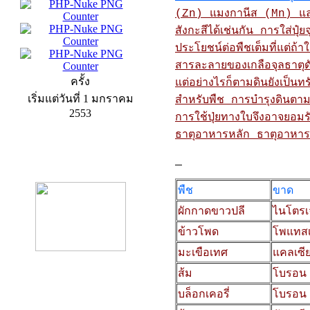
(Zn) แมงกานีส (Mn) และโ
สังกะสีได้เช่นกัน การใส่ปุ๋
ประโยชน์ต่อพืชเต็มที่แต่ถ้าใ
สารละลายของเกลือจุลธาตุดัง
ครั้ง
แต่อย่างไรก็ตามดินยังเป็น
เริ่มแต่วันที่ 1 มกราคม
สำหรับพืช การบำรุงดินตามห
2553
การใช้ปุ่ยทางใบจึงอาจยอ
ธาตุอาหารหลัก ธาตุอาหารร
product13
พืช
ขาด
ผักกาดขาวปลี
ไนโตรเ
ข้าวโพด
โพแทสเ
มะเขือเทศ
แคลเซี
ส้ม
โบรอน
บล็อกเคอรี่
โบรอน
product9