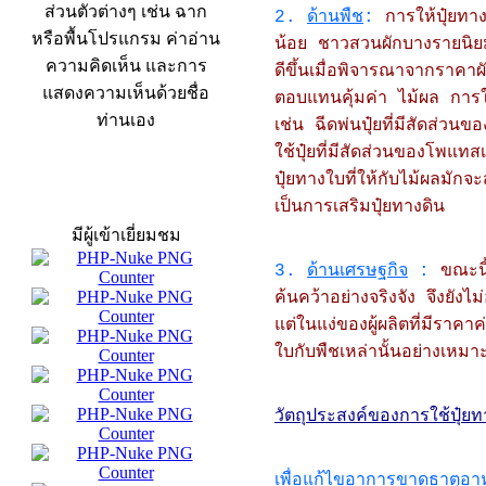
ส่วนตัวต่างๆ เช่น ฉาก
2.
ด้านพืช
:
การให้ปุ๋ยทา
หรือพื้นโปรแกรม ค่าอ่าน
น้อย
ชาวสวนผักบางรายนิยมใ
ความคิดเห็น และการ
ดีขึ้นเมื่อพิจารณาจากราคาผ
แสดงความเห็นด้วยชื่อ
ตอบแทนคุ้มค่า
ไม้ผล การใ
ท่านเอง
เช่น ฉีดพ่นปุ๋ยที่มีสัดส่
ใช้ปุ๋ยที่มีสัดส่วนของโพแท
ปุ๋ยทางใบที่ให้กับไม้ผลมักจ
สถิติผู้เข้าเว็บ
เป็นการเสริมปุ๋ยทางดิน
มีผู้เข้าเยี่ยมชม
3.
ด้านเศรษฐกิจ
:
ขณะนี
ค้นคว้าอย่างจริงจัง จึงยังไ
แต่ในแง่ของผู้ผลิตที่มีราคา
ใบกับพืชเหล่านั้นอย่างเหมาะ
วัตถุประสงค์ของการใช้ปุ๋ย
เพื่อแก้ไขอาการขาดธาตุอา