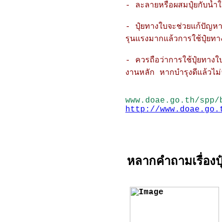
- ละลายหรือผสมปุ๋ยกับน้ำใ
- ปุ๋ยทางใบจะช่วยแก้ปัญหากา
รุนแรงมากแล้วการใช้ปุ๋ยทา
- ควรถือว่าการใช้ปุ๋ยทางใบเ
งานหลัก หากบำรุงดีแล้วไม่จ
www.doae.go.th/spp/
http://www.doae.go.
หลากคำถามเรื่องป