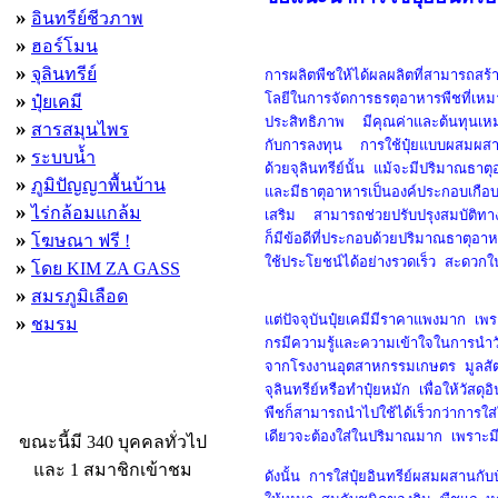
»
อินทรีย์ชีวภาพ
»
ฮอร์โมน
»
จุลินทรีย์
การผลิตพืชให้ได้ผลผลิตที่สามารถสร้า
»
โลยีในการจัดการธรตุอาหารพืชที่เหม
ปุ๋ยเคมี
ประสิทธิภาพ มีคุณค่าและต้นทุนเหม
»
สารสมุนไพร
กับการลงทุน การใช้ปุ๋ยแบบผสมผสานร
»
ระบบน้ำ
ด้วยจุลินทรีย์นั้น แม้จะมีปริมาณธาต
»
ภูมิปัญญาพื้นบ้าน
และมีธาตุอาหารเป็นองค์ประกอบเกือ
»
ไร่กล้อมแกล้ม
เสริม สามารถช่วยปรับปรุงสมบัติทา
»
โฆษณา ฟรี !
ก็มีข้อดีที่ประกอบด้วยปริมาณธาตุอ
ใช้ประโยชน์ได้อย่างรวดเร็ว สะดวกใ
»
โดย KIM ZA GASS
»
สมรภูมิเลือด
»
แต่ปัจจุบันปุ๋ยเคมีมีราคาแพงมาก เพ
ชมรม
กรมีความรู้และความเข้าใจในการนำวั
จากโรงงานอุตสาหกรรมเกษตร มูลสัตว
จุลินทรีย์หรือทำปุ๋ยหมัก เพื่อให้วัสดุอ
ผู้ที่กำลังใช้งานอยู่
พืชก็สามารถนำไปใช้ได้เร็วกว่าการใส่ใ
เดียวจะต้องใส่ในปริมาณมาก เพราะม
ขณะนี้มี 340 บุคคลทั่วไป
และ 1 สมาชิกเข้าชม
ดังนั้น การใส่ปุ๋ยอินทรีย์ผสมผสานกับ