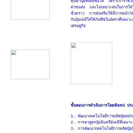
ทุนค่าปุ๋ยที่เคยซื้อได้ เพราะการใช้วั
ค่าขนส่ง และไม่เหมาะสมในการใส่ให
ชั่วคราว การส่งเสริมให้มีการหมักวัสด
กับปุ๋ยเคมีใส่ให้กับพืชในอัตราที่เห
เศรษฐกิจ
product12
ขั้นตอนการดำเนินการโดยสังเขป ปร
1. พัฒนาเทคโนโลยีการผลิตปุ๋ยหมัก
2. การหาสูตรปุ๋ยอินทรีย์เคมีที่เหมา
3. การพัฒนาเทคโนโลยีการผลิตปุ๋ยอิ