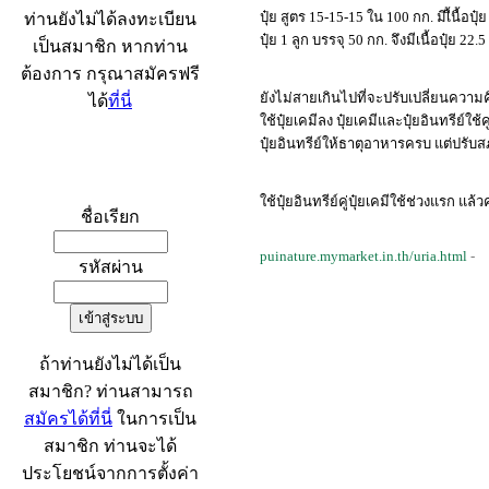
ปุ๋ย สูตร 15-15-15 ใน 100 กก. มีเื้นื้อปุ
ท่านยังไม่ได้ลงทะเบียน
ปุ๋ย 1 ลูก บรรจุ 50 กก. จึงมีเนื้อปุ๋ย 22
เป็นสมาชิก หากท่าน
ต้องการ กรุณาสมัครฟรี
ยังไม่สายเกินไปที่จะปรับเปลี่ยนค
ได้
ที่นี่
ใช้ปุ๋ยเคมีลง
ปุ๋ยเคมีและปุ๋ยอินทรีย์ใช
ปุ๋ยอินทรีย์ให้ธาตุอาหารครบ แต่ปรับส
เข้าระบบ
ใช้ปุ๋ยอินทรีย์คู่ปุ๋ยเคมีใช้ช่วงแรก แ
ชื่อเรียก
puinature.mymarket.in.th/uria.html
-
รหัสผ่าน
ถ้าท่านยังไม่ได้เป็น
สมาชิก? ท่านสามารถ
สมัครได้ที่นี่
ในการเป็น
สมาชิก ท่านจะได้
ประโยชน์จากการตั้งค่า