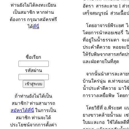
ท่านยังไม่ได้ลงทะเบียน
อัตรา สารละลาย 1 ส่วน
เป็นสมาชิก หากท่าน
เสร็จสมบูรณ์ ส่วนเนื
ต้องการ กรุณาสมัครฟรี
โดยอาจารย์พีระยศ ไ
ได้
ที่นี่
โดยการนำหอยเชอรี่ ใส
ที่อยู่ในน้ำธรรมดา จะเ
ประคำดีควาย หอยจะปิด
เข้าระบบ
ให้รับพิษจากสารสกัดป
ชื่อเรียก
และฝ่อตายในที่สุด
รหัสผ่าน
จากนั้นนำสารละลายปร
บ้านใคร่นุ่น ต.ท่าขอนย
น้ำประคำดีควาย มาใช้กำ
การวางเหยื่อพิษ โดย
ถ้าท่านยังไม่ได้เป็น
สมาชิก? ท่านสามารถ
โดยวิธีที่ อ.พีระยศ 
สมัครได้ที่นี่
ในการเป็น
ยางขาวคล้ายน้ำนม เช
สมาชิก ท่านจะได้
ใบมะละกอ ใช้ได้ผลดีที
ประโยชน์จากการตั้งค่า