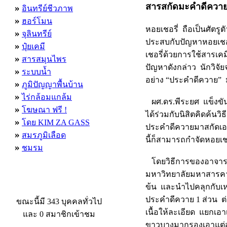
สารสกัดมะคำดีควาย 
»
อินทรีย์ชีวภาพ
»
ฮอร์โมน
หอยเชอรี่ ถือเป็นศัต
»
จุลินทรีย์
ประสบกับปัญหาหอยเชอร
»
ปุ๋ยเคมี
เชอรี่ด้วยการใช้สารเ
»
สารสมุนไพร
ปัญหาดังกล่าว นักวิ
»
ระบบน้ำ
อย่าง “ประคำดีควาย” มา
»
ภูมิปัญญาพื้นบ้าน
»
ไร่กล้อมแกล้ม
ผศ.ดร.พีระยศ แข็งข
»
โฆษณา ฟรี !
ได้ร่วมกับนิสิตคิดค้นว
»
โดย KIM ZA GASS
ประคำดีควายมาสกัดเอา
»
สมรภูมิเลือด
นี้ก็สามารถกำจัดหอยเช
»
ชมรม
โดยวิธีการของอาจารย
มหาวิทยาลัยมหาสารคา
ผู้ที่กำลังใช้งานอยู่
ข้น และนำไปคลุกกับเหย
ประคำดีควาย 1 ส่วน ต่
ขณะนี้มี 343 บุคคลทั่วไป
เนื้อให้ละเอียด แยกเอ
และ 0 สมาชิกเข้าชม
ขาวบางมากรองเอาแต่ส