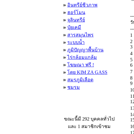
»
อินทรีย์ชีวภาพ
»
ฮอร์โมน
--
»
จุลินทรีย์
วั
»
ปุ๋ยเคมี
--
»
สารสมุนไพร
1 
»
2 .
ระบบน้ำ
3 .
»
ภูมิปัญญาพื้นบ้าน
4 
»
ไร่กล้อมแกล้ม
5 .
»
โฆษณา ฟรี !
6 .
»
7 
โดย KIM ZA GASS
8 .
»
สมรภูมิเลือด
9 .
»
ชมรม
10
11 
12 
13
ผู้ที่กำลังใช้งานอยู่
14 
ขณะนี้มี 292 บุคคลทั่วไป
15 
และ 1 สมาชิกเข้าชม
16
17 