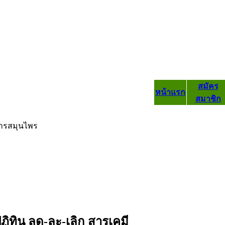
สมัคร
หน้าแรก
สมาชิก
ารสมุนไพร
ฏิทิน ลด-ละ-เลิก สารเคมี