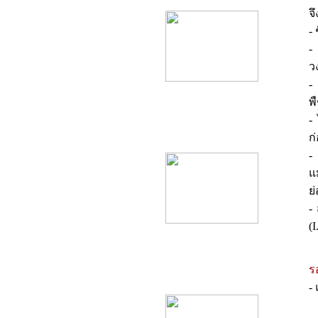
จึ
-
-
ว
-
พ
-
product10
ก
-
แ
ย
-
(I
ร
product11
-
-