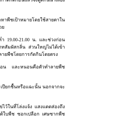
าหาพืชเป้าหมายโดยใช้สายตาใน
วย
ำ 19.00-21.00 น. และช่วงก่อน
สัมผัสกลิ่น ส่วนใหญ่ไม่ได้เข้า
าทำลายพืชโดยการกัดกินโดยตรง
วหนอน และหนอนคือตัวทำลายพืช
มเปียกชื้นหรือแฉะนั้น นอกจากจะ
่ไว้ในที่โล่งแจ้ง แสงแดดส่องถึง
ณใต้ใบพืช ซอกเปลือก เศษซากพืช