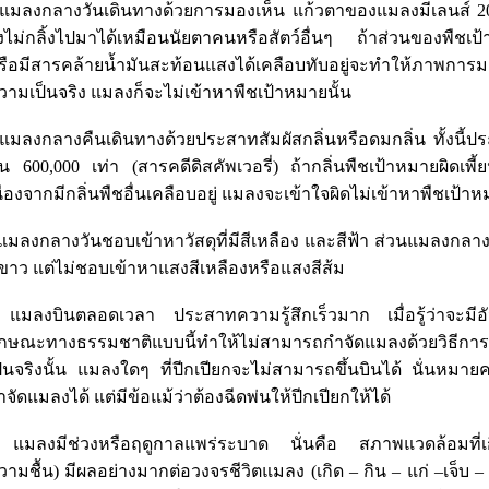
 แมลงกลางวันเดินทางด้วยการมองเห็น แก้วตาของแมลงมีเลนส์ 20
ึงไม่กลิ้งไปมาได้เหมือนนัยตาคนหรือสัตว์อื่นๆ ถ้าส่วนของพืชเ
รือมีสารคล้ายน้ำมันสะท้อนแสงได้เคลือบทับอยู่จะทำให้ภาพการ
วามเป็นจริง แมลงก็จะไม่เข้าหาพืชเป้าหมายนั้น
 แมลงกลางคืนเดินทางด้วยประสาทสัมผัสกลิ่นหรือดมกลิ่น ทั้งนี้ป
น 600,000 เท่า (สารคดีดิสคัพเวอรี่) ถ้ากลิ่นพืชเป้าหมายผิดเพี
นื่องจากมีกลิ่นพืชอื่นเคลือบอยู่ แมลงจะเข้าใจผิดไม่เข้าหาพืชเป้าห
 แมลงกลางวันชอบเข้าหาวัสดุที่มีสีเหลือง และสีฟ้า ส่วนแมลงกล
ีขาว แต่ไม่ชอบเข้าหาแสงสีเหลืองหรือแสงสีส้ม
 แมลงบินตลอดเวลา ประสาทความรู้สึกเร็วมาก เมื่อรู้ว่าจะมีอ
ักษณะทางธรรมชาติแบบนี้ทำให้ไม่สามารถกำจัดแมลงด้วยวิธีการ “
ป็นจริงนั้น แมลงใดๆ ที่ปีกเปียกจะไม่สามารถขึ้นบินได้ นั่นหมาย
ำจัดแมลงได้ แต่มีข้อแม้ว่าต้องฉีดพ่นให้ปีกเปียกให้ได้
 แมลงมีช่วงหรือฤดูกาลแพร่ระบาด นั่นคือ สภาพแวดล้อมที่เก
วามชื้น) มีผลอย่างมากต่อวงจรชีวิตแมลง (เกิด – กิน – แก่ –เจ็บ – 