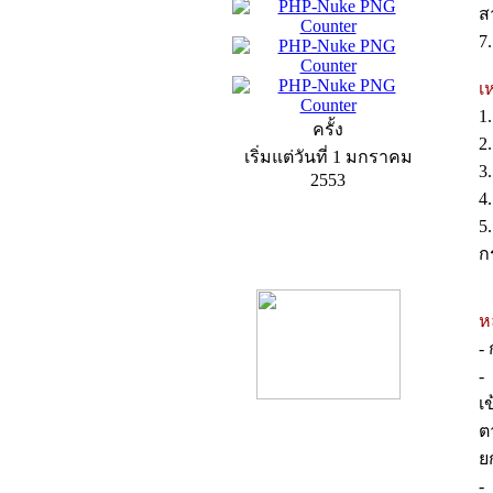
ส
7
เ
1
ครั้ง
2
เริ่มแต่วันที่ 1 มกราคม
3
2553
4
5
ก
product13
ห
-
-
เ
ต
ย
product9
-