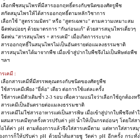
. เลือกพืชสมุนไพรที่มีสารออกฤทธิ์ตรงกับชนิดของศัตรูพืช
. สกัดสมุนไพรให้ได้สารออกฤทธิ์ตามหลักวิชาการ
. เลือกใช้ "สูตรรวมมิตร" หรือ "สูตรเฉพาะ" ตามความเหมาะสม
. ฉีดพ่นบ่อยๆ ด้วยมาตรการ "กันก่อนแก้" ด้วยสารสมุนไพรเดี่ยวๆ
. ฉีดพ่น "สารสมุนไพร + สารเคมี" เมื่อเกิดการระบาด
. สารออกฤทธิ์ในสมุนไพรไม่เป็นอันตรายต่อแมลงธรรมชาติ
. สารสมุนไพรได้มาจากพืช เมื่อเข้าสู่ปากใบพืชจึงไม่เป็นพิษต่อพืช
. ฯลฯ
ารเคมี :
. เลือกสารเคมีที่มีสรรพคุณตรงกับชนิดของศัตรูพืช
. ใช้สารเคมีเพียง "ยี่ห้อ" เดียว ต่อการใช้แต่ละครั้ง
. ใช้สารเคมีตัวเดิมซ้ำ 2-3 รอบ เพื่อความแน่ใจว่าเลือกใช้ถูกต้องหร
. สารเคมีเป็นอันตรายต่อแมลงธรรมชาติ
. สารเคมีไม่ใช่สารอาหารแต่เป็นสารพิษ เมื่อเข้าสู่ปากใบพืชจึงทำใ
. ผสมสารเคมีทุกครั้งควรปรับค่า pH น้ำให้เป็นกรดอ่อนๆ โดยใส่ส
มื่อได้ค่า pH ตามต้องการแล้วจึงใส่สารเคมีตาม แต่หากใส่สารสมุ
้องการก็ให้ปรับค่า pH ด้วยน้ำส้มสายชู วัดค่า pH อีกครั้ง กระทั่