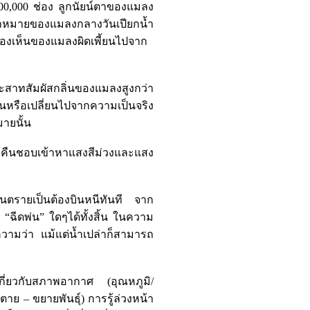
0,000 ช่อง ลูกนัยน์ตาของแมลง
ป้าหมายของแมลงกลางวันเปียกน้ำ
มองเห็นของแมลงผิดเพี้ยนไปจาก
ระสาทสัมผัสกลิ่นของแมลงสูงกว่า
้ยนหรือเปลี่ยนไปจากความเป็นจริง
มายนั้น
างคืนชอบเข้าหาแสงสีม่วงและแสง
ันตรายเป็นต้องบินหนีทันที จาก
ฉีดพ่น” ใดๆได้ทั้งสิ้น ในความ
ความว่า แม้แต่น้ำเปล่าก็สามารถ
ี่ยวกับสภาพอากาศ (อุณหภูมิ/
ตาย – ขยายพันธุ์) การรู้ล่วงหน้า