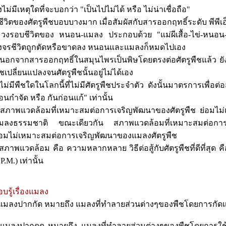
งไม่มีเหตุใดที่จะบอกว่า "เป็นไปไม่ได้ หรือ ไม่น่าเชื่อถือ"
 ชีวิตของศัตรูพืชบอบบางมาก เมื่อสัมผัสกับสารออกฤทธิ์ระดับ พีพีเอ
 วงรอบชีวิตของ หนอน-แมลง ประกอบด้วย "แม่ผีเสื้อ-ไข่-หนอน-
งจรชีวิตถูกตัดหรือขาดลง หนอนและแมลงก็หมดไปเอง
 นอกจากสารออกฤทธิ์ในสมุนไพรเป็นพิษโดยตรงต่อศัตรูพืชแล้ว ย
ืชเปลี่ยนแปลงจนศัตรูพืชนั้นอยู่ไม่ได้เอง
 ไม่มีพืชใดในโลกนี้ที่ไม่มีศัตรูพืชประจำตัว ดังนั้นมาตรการเพื่อต่อสู้
่อนกำจัด หรือ กันก่อนแก้" เท่านั้น
 สภาพแวดล้อมที่เหมาะสมต่อการเจริญพัฒนาของศัตรูพืช ย่อมไ
มลงธรรมชาติ ขณะเดียวกัน สภาพแวดล้อมที่เหมาะสมต่อกา
่อมไม่เหมาะสมต่อการเจริญพัฒนาของแมลงศัตรูพืช
 สภาพแวดล้อม คือ ความหลากหลาย วิธีต่อสู้กับศัตรูพืชที่ดีที่สุด 
.P.M.) เท่านั้น
อบรู้เรื่องแมลง
 แมลงปากกัด หมายถึง แมลงที่ทำลายส่วนต่างๆของพืชโดยการกัดแ
 แมลงปากดูด หมายถึง แมลงที่ทำลายส่วนต่างๆของพืชโดยการใช้กาด