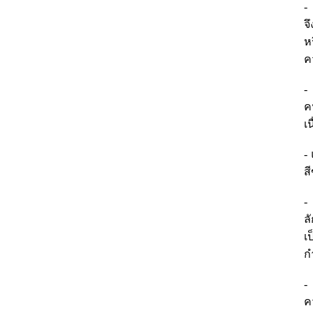
-
จ
ห
ค
-
ค
เ
-
ส
-
ล
เ
ก
-
ค