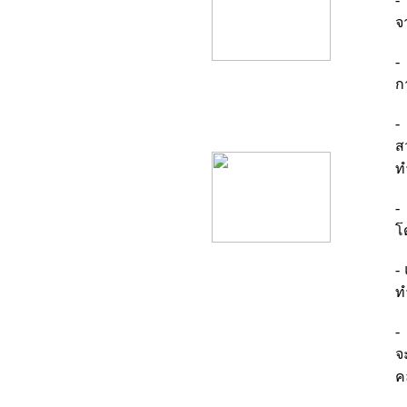
จ
-
ก
product12
-
ส
ท
-
โ
-
ท
-
จ
ค