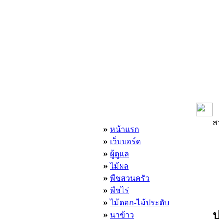
เมนูหลัก
ส
»
หน้าแรก
»
เว็บบอร์ด
»
ผู้ดูแล
»
ไม้ผล
»
พืชสวนครัว
»
พืชไร่
»
ไม้ดอก-ไม้ประดับ
»
ป
นาข้าว