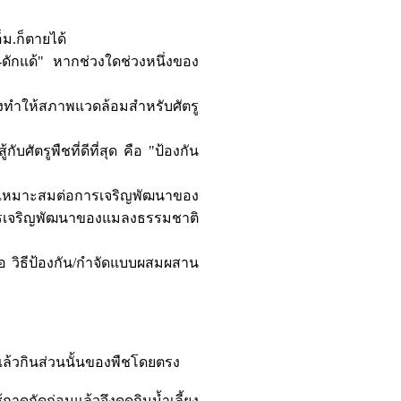
็ม.ก็ตายได้
ดักแด้" หากช่วงใดช่วงหนึ่งของ
ังทำให้สภาพแวดล้อมสำหรับศัตรู
กับศัตรูพืชที่ดีที่สุด คือ "ป้องกัน
ม่เหมาะสมต่อการเจริญพัฒนาของ
รเจริญพัฒนาของแมลงธรรมชาติ
คือ วิธีป้องกัน/กำจัดแบบผสมผสาน
ล้วกินส่วนนั้นของพืชโดยตรง
กัดก่อนแล้วจึงดูดกินน้ำเลี้ยง