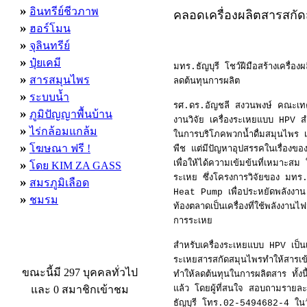
»
อินทรีย์ชีวภาพ
คลอดเครื่องผลิตสารสกั
»
ฮอร์โมน
»
จุลินทรีย์
»
ปุ๋ยเคมี
มทร.ธัญบุรี โชว์ฝีมือสร้างเครื่
»
สารสมุนไพร
ลดต้นทุนการผลิต
»
ระบบน้ำ
รศ.ดร.อัญชลี สงวนพงษ์ คณะเทค
»
ภูมิปัญญาพื้นบ้าน
งานวิจัย เครื่องระเหยแบบ HPV สำ
»
ไร่กล้อมแกล้ม
ในการบริโภคพวกน้ำดื่มสมุนไพร เช่
»
โฆษณา ฟรี !
พืช แต่มีปัญหาอุปสรรคในเรื่องข
»
เพื่อให้ได้ความเข้มข้นที่เหมาะส
โดย KIM ZA GASS
ระเหย ซึ่งโครงการวิจัยของ มทร.
»
สมรภูมิเลือด
Heat Pump เพื่อประหยัดพลังงาน ตลอ
»
ชมรม
ท้องตลาดเป็นเครื่องที่ใช้พลังง
การระเหย
สำหรับเครื่องระเหยแบบ HPV เป็น
ผู้ที่กำลังใช้งานอยู่
ระเหยสารสกัดสมุนไพรทำให้สารเข้
ขณะนี้มี 297 บุคคลทั่วไป
ทำให้ลดต้นทุนในการผลิตสาร ทั้งนี
และ 0 สมาชิกเข้าชม
แล้ว โดยผู้ที่สนใจ สอบถามรายละ
ธัญบุรี โทร.02-5494682-4 ใน