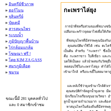
»
อินทรีย์ชีวภาพ
กะเพราไล่ยุง
»
ฮอร์โมน
»
จุลินทรีย์
»
ปุ๋ยเคมี
การนำพืชหรือส่วนของพืชบางชนิดม
»
สารสมุนไพร
เปลือกมะพร้าวจุดเผาไฟเพื่อให้เกิ
»
ระบบน้ำ
»
พืชสมุนไพรที่มีสรรพคุณป้องกั
ภูมิปัญญาพื้นบ้าน
คุณสมบัติมาใช้ได้ เช่น ตะไ
»
ไร่กล้อมแกล้ม
เป็นต้น สำหรับ "กะเพรา" ซึ่งเป
»
โฆษณา ฟรี !
คือ กะเพราขาว ใบสีเขียว และกะ
»
โดย KIM ZA GASS
บดให้เป็นผง แล้วนำผสมกับวัสดุอื
»
สมรภูมิเลือด
ทดสอบใช้ใบกะเพราไล่ยุง ทำได้โด
»
ชมรม
เข้ามาใกล้ หรือจะขยี้ใบสดมาทาถ
และหลังใช้ว่ายุงเข้ามาใกล้ตัวเ
ผู้ที่กำลังใช้งานอยู่
คุณสมบัติกำจัดลูกน้ำยุงลาย 
นักเรียนโรงเรียนขุนยวมวิทยา อ
ขณะนี้มี 281 บุคคลทั่วไป
ลูกน้ำยุงลายจำนวนมาก และต้องก
และ 0 สมาชิกเข้าชม
หาสมุนไพรในท้องถิ่นที่มีสรรพ