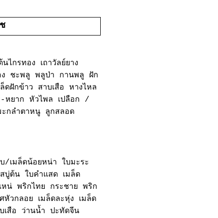
ืช
ต้นไกรทอง เถาวัลย์ยาง
ือง ชะพลู พลูป่า กานพลู ฝัก
็ดฝักข้าว สาบเสือ หางไหล
ย-หยาก หัวไพล เปลือก /
 มะกลำตาหนู ลูกสลอด
/เมล็ดน้อยหน่า ใบมะระ
สบู่ต้น ใบคำแสด เมล็ด
น่ พริกไทย กระชาย พริก
ศหัวกลอย เมล็ดละหุ่ง เมล็ด
เสือ ว่านน้ำ ปะทัดจีน