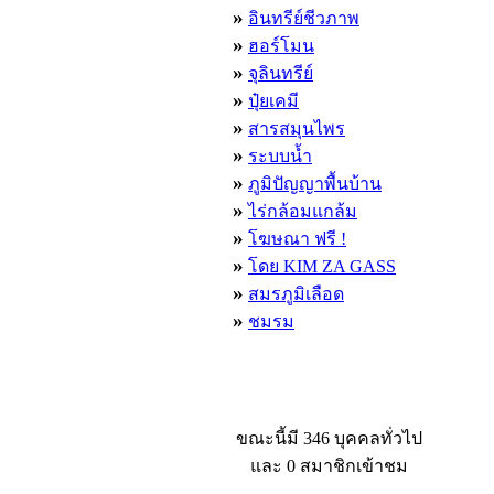
»
อินทรีย์ชีวภาพ
»
ฮอร์โมน
»
จุลินทรีย์
»
ปุ๋ยเคมี
»
สารสมุนไพร
»
ระบบน้ำ
»
ภูมิปัญญาพื้นบ้าน
»
ไร่กล้อมแกล้ม
»
โฆษณา ฟรี !
»
โดย KIM ZA GASS
»
สมรภูมิเลือด
»
ชมรม
ผู้ที่กำลังใช้งานอยู่
ขณะนี้มี 346 บุคคลทั่วไป
และ 0 สมาชิกเข้าชม