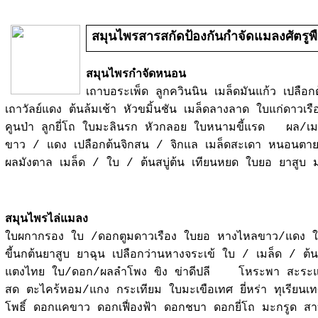
สมุนไพรสารสกัดป้องกันกำจัดแมลงศัตรูพ
สมุนไพรกำจัดหนอน
เถาบอระเพ็ด ลูกควินนิน เมล็ดมันแก้ว เปลือก
เถาวัลย์แดง ต้นล้มเช้า หัวขมิ้นชัน เมล็ดลางลาด ใบแก่ดาวเร
คูนป่า ลูกยี่โถ ใบมะลินรก หัวกลอย ใบหนามขี้แรด ผล/เมล
ขาว / แดง เปลือกต้นจิกสน / จิกแล เมล็ดสะเดา หนอนตา
ผลมังตาล เมล็ด / ใบ / ต้นสบู่ต้น เทียนหยด ใบยอ ยาสูบ
สมุนไพรไล่แมลง
ใบผกากรอง ใบ /ดอกตูมดาวเรือง ใบยอ หางไหลขาว/แดง ใบ
ขี้นก
ต้นยาสูบ ยาฉุน เปลือกว่านหางจระเข้ ใบ / เมล็ด / ต้น
แตงไทย ใบ/ดอก/ผลลำโพง ขิง ข่าดีปลี โหระพา สะระแห
สด ตะไคร้หอม/แกง กระเทียม ใบมะเขือเทศ ยี่หร่า ทุเรียนเท
โพธิ์ ดอกแคขาว ดอกเฟื่องฟ้า ดอกชบา ดอกยี่โถ มะกรูด สาบ