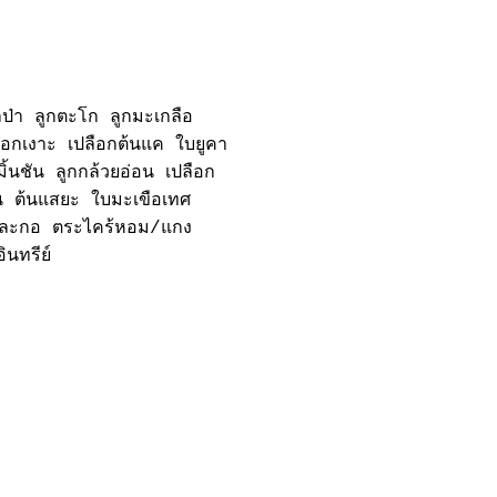
ิลป่า ลูกตะโก ลูกมะเกลือ
ลือกเงาะ เปลือกต้นแค ใบยูคา
้นชัน ลูกกล้วยอ่อน เปลือก
อน ต้นแสยะ ใบมะเขือเทศ
ะละกอ ตระไคร้หอม/แกง
ินทรีย์