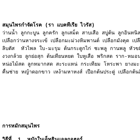
สมุนไพรกำจัดโรค (รา แบคทีเรีย ไวรัส)
ว่านน้ำ ลูกกะบูน ลูกครัก ลูกเสม็ด สาบเสือ สบู่ต้น ลูกอินทน
เปลือกว่านหางจระเข้ เปลือกมะม่วงหิมพานต์ เปลือกมังคุด เป
ลิบตัส หัวไพล ใบ-มะรุม ต้นกระดูกไก่ ชะพลู กานพลู หัวขมิ
งวงกล้วย ลูกย่อสุก ต้นเทียนหยด ใบหูเสือ พริกสด ราก-หม
หน่อไม้สด ลูกหมากสด สะระแหน่ กระเทียม โหระพา ยางม
คื่นช่าย หญ้าดอกขาว เหง้ามหาหงส์ เปือกต้นประดู่ เปลือกต้นอ
การหมักสมุนไพร
วิธีที่ 1 หมักในเอ็ทธินแอลกอฮอร์