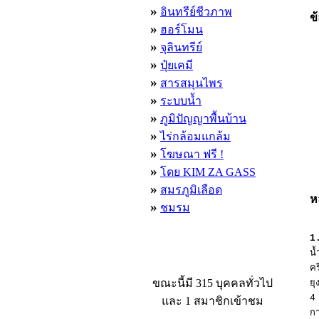
»
อินทรีย์ชีวภาพ
ข
»
ฮอร์โมน
»
จุลินทรีย์
»
ปุ๋ยเคมี
»
สารสมุนไพร
»
ระบบน้ำ
»
ภูมิปัญญาพื้นบ้าน
»
ไร่กล้อมแกล้ม
»
โฆษณา ฟรี !
»
โดย KIM ZA GASS
»
สมรภูมิเลือด
ห
»
ชมรม
1.
น
ผู้ที่กำลังใช้งานอยู่
คร
ขณะนี้มี 315 บุคคลทั่วไป
ย
4
และ 1 สมาชิกเข้าชม
ก