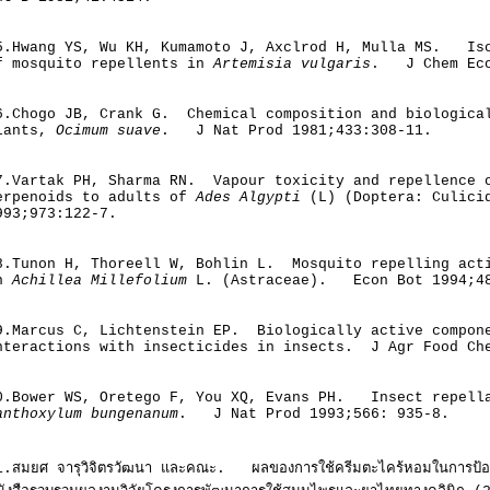
5.Hwang YS, Wu KH, Kumamoto J, Axclrod H, Mulla MS. Iso
f mosquito repellents in
Artemisia vulgaris
. J Chem Eco
6.Chogo JB, Crank G. Chemical composition and biologica
lants,
Ocimum suave
. J Nat Prod 1981;433:308-11.
7.Vartak PH, Sharma RN. Vapour toxicity and repellence 
erpenoids to adults of
Ades Algypti
(L) (Doptera: Culici
993;973:122-7.
8.Tunon H, Thoreell W, Bohlin L. Mosquito repelling act
n
Achillea Millefolium
L. (Astraceae). Econ Bot 1994;48
9.Marcus C, Lichtenstein EP. Biologically active compon
nteractions with insecticides in insects. J Agr Food Ch
0.Bower WS, Oretego F, You XQ, Evans PH. Insect repella
anthoxylum bungenanum
. J Nat Prod 1993;566: 935-8.
1.สมยศ จารุวิจิตรวัฒนา และคณะ. ผลของการใช้ครีมตะไคร้หอมในการป้องกันย