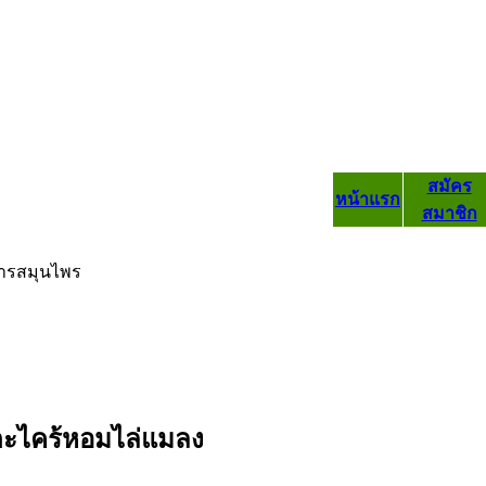
สมัคร
หน้าแรก
สมาชิก
ารสมุนไพร
ะไคร้หอมไล่แมลง