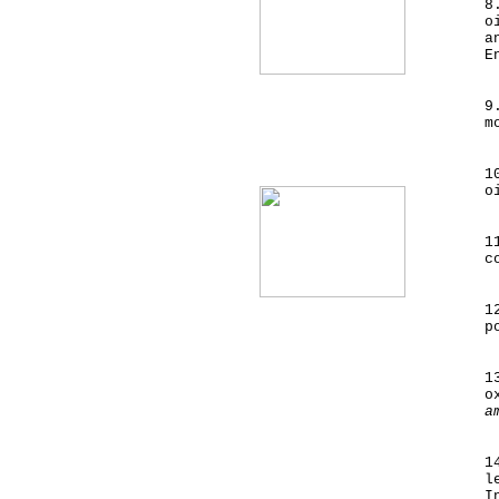
8
o
a
E
9
m
product12
1
o
1
c
1
p
1
o
a
1
l
I