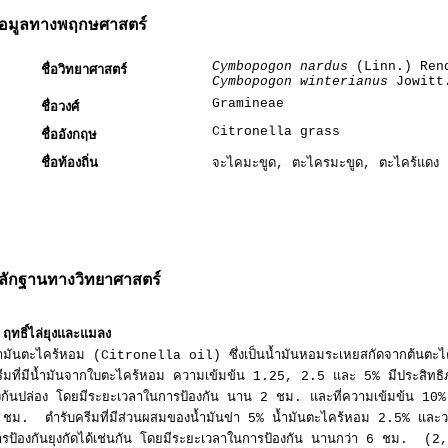
้อมูลทางพฤกษศาสตร์
Cymbopogon nardus
(Linn.) Ren
ชื่อวิทยาศาสตร์
Cymbopogon winterianus
Jowitt
Gramineae
ชื่อวงศ์
Citronella grass
ชื่ออังกฤษ
ชื่อท้องถิ่น
จะไคมะขูด, ตะไครมะขูด, ตะไคร้แดง
ลักฐานทางวิทยาศาสตร์
ฤทธิ์ไล่ยุงและแมลง
้ำมันตะไคร้หอม (Citronella oil) ซึ่งเป็นน้ำมันหอมระเหยสกัดจากต้นตะไ
ีมที่มีน้ำมันจากใบตะไคร้หอม ความเข้มข้น 1.25, 2.5 และ 5% มีประสิทธิภา
ุงก้นปล่อง โดยมีระยะเวลาในการป้องกัน นาน 2 ชม. และที่ความเข้มข้น 10% 
 ชม. ตำรับครีมที่มีส่วนผสมของน้ำมันข่า 5% น้ำมันตะไคร้หอม 2.5% และ
ารป้องกันยุงกัดได้เช่นกัน โดยมีระยะเวลาในการป้องกัน นานกว่า 6 ชม. (2