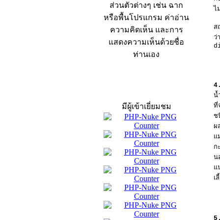
ส่วนตัวต่างๆ เช่น ฉาก
ไม
หรือพื้นโปรแกรม ค่าอ่าน
ส
ความคิดเห็น และการ
ว
แสดงความเห็นด้วยชื่อ
d
ท่านเอง
4.
สถิติผู้เข้าเว็บ
น
มีผู้เข้าเยี่ยมชม
ท
ช
ผล
แ
ก
น
แ
เล
5