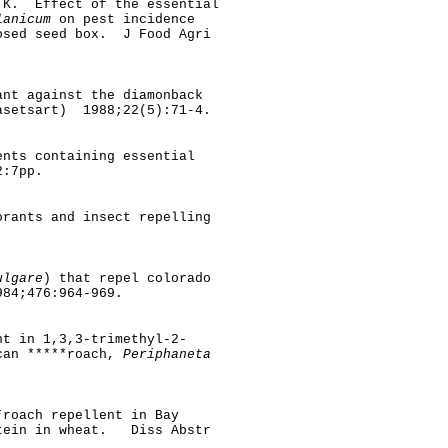
a K. Effect of the essential
lanicum
on pest incidence
losed seed box. J Food Agri
ant against the diamonback
asetsart) 1988;22(5):71-4.
ents containing essential
2:7pp.
rants and insect repelling
ulgare
) that repel colorado
84;476:964-969.
t in 1,3,3-trimethyl-2-
ican *****roach,
Periphaneta
roach repellent in Bay
otein in wheat. Diss Abstr