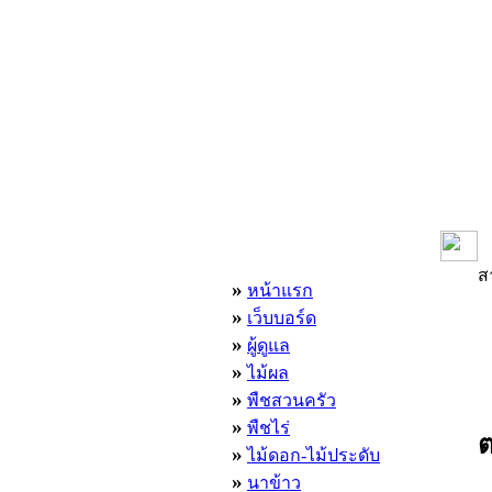
เมนูหลัก
ส
»
หน้าแรก
»
เว็บบอร์ด
»
ผู้ดูแล
»
ไม้ผล
»
พืชสวนครัว
»
พืชไร่
ต
»
ไม้ดอก-ไม้ประดับ
»
นาข้าว