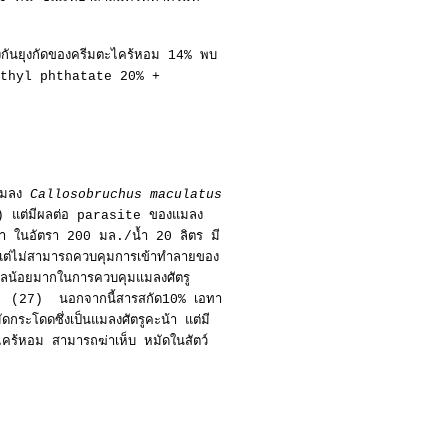
งกันยุงกัดของครีมตะไคร้หอม 14% พบ
(dimethyl phthatate 20% +
าแมลง
Callosobruchus maculatus
(23) แต่มีผลต่อ parasite ของแมลง
่า ในอัตรา 200 มล./น้ำ 20 ลิตร มี
้ แต่ไม่สามารถควบคุมการเข้าทำลายของ
ลน้อยมากในการควบคุมแมลงศัตรู
. (27) นอกจากนี้สารสกัด10% เอทา
ะโดดซึ่งเป็นแมลงศัตรูคะน้า แต่มี
คร้หอม สามารถฆ่าเห็บ หมัดในสัตว์