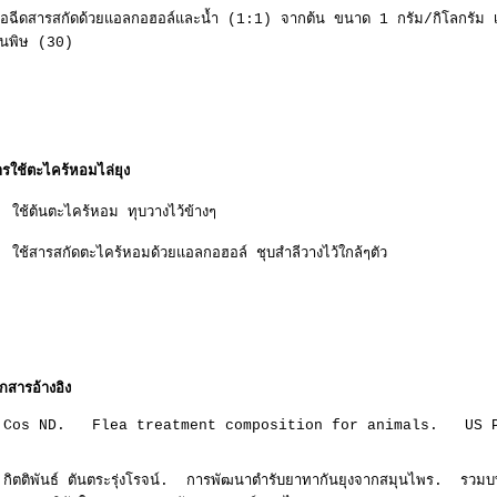
ื่อฉีดสารสกัดด้วยแอลกอฮอล์และน้ำ (1:1) จากต้น ขนาด 1 กรัม/กิโลกรัม เ
ป็นพิษ (30)
รใช้ตะไคร้หอมไล่ยุง
 ใช้ต้นตะไคร้หอม ทุบวางไว้ข้างๆ
 ใช้สารสกัดตะไคร้หอมด้วยแอลกอฮอล์ ชุบสำลีวางไว้ใกล้ๆตัว
กสารอ้างอิง
.Cos ND. Flea treatment composition for animals. US P
.กิตติพันธ์ ตันตระรุ่งโรจน์. การพัฒนาตำรับยาทากันยุงจากสมุนไพร. รวมบ