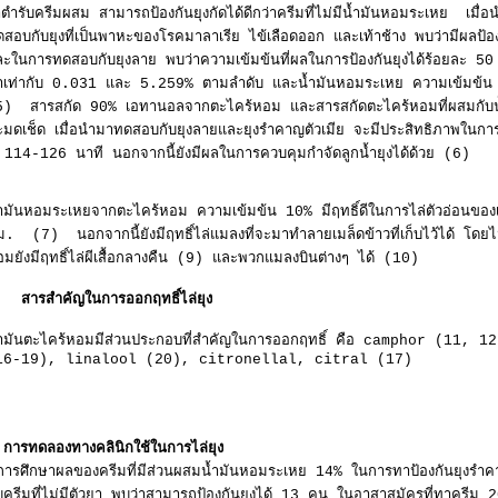
าตำรับครีมผสม สามารถป้องกันยุงกัดได้ดีกว่าครีมที่ไม่มีน้ำมันหอมระเหย เม
สอบกับยุงที่เป็นพาหะของโรคมาลาเรีย ไข้เลือดออก และเท้าช้าง พบว่ามีผลป
ละในการทดสอบกับยุงลาย พบว่าความเข้มข้นที่ผลในการป้องกันยุงได้ร้อยละ
่าเท่ากับ 0.031 และ 5.259% ตามลำดับ และน้ำมันหอมระเหย ความเข้มข้น 
5) สารสกัด 90% เอทานอลจากตะไคร้หอม และสารสกัดตะไคร้หอมที่ผสมกับน้
มดเช็ด เมื่อนำมาทดสอบกับยุงลายและยุงรำคาญตัวเมีย จะมีประสิทธิภาพในการไล่
่ 114-126 นาที นอกจากนี้ยังมีผลในการควบคุมกำจัดลูกน้ำยุงได้ด้วย (6)
้ำมันหอมระเหยจากตะไคร้หอม ความเข้มข้น 10% มีฤทธิ์ดีในการไล่ตัวอ่อนของ
. (7) นอกจากนี้ยังมีฤทธิ์ไล่แมลงที่จะมาทำลายเมล็ดข้าวที่เก็บไว้ได้ โด
มยังมีฤทธิ์ไล่ผีเสื้อกลางคืน (9) และพวกแมลงบินต่างๆ ได้ (10)
. สารสำคัญในการออกฤทธิ์ไล่ยุง
้ำมันตะไคร้หอมมีส่วนประกอบที่สำคัญในการออกฤทธิ์ คือ camphor (11
16-19), linalool (20), citronellal, citral (17)
การทดลองทางคลินิกใช้ในการไล่ยุง
ีการศึกษาผลของครีมที่มีส่วนผสมน้ำมันหอมระเหย 14% ในการทาป้องกันยุงรำ
บครีมที่ไม่มีตัวยา พบว่าสามารถป้องกันยุงได้ 13 คน ในอาสาสมัครที่ทาครีม 