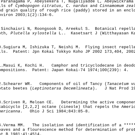
.Paranagama P, Abeysekera T, Nugaliyadde L, Abeywickram
ils of
Cymbopogon citratus
,
C. nardus
and
Cinnamomum zea
nd grain quality of rough rice (paddy) stored in an enc
nviron 2003;1(2):134-6.
.Sinchaisri N, Roongsook D, Areekul S. Botanical repell
oth,
Plutella xylostella
L.. Kasetsart J (Witthayasan K
0.Sugiura M, Ishizuka T, Neishi M. Flying insect repell
ils. Patent: Jpn Kokai Tokkyo Koho JP 2002 173,404, 200
1.Masui K, Kochi H. Camphor and tricyclodecane in deodo
ompositions. Patent: Japan Kokai-74 1974;100(239): 4.
2.Schearer WR. Components of oil of Tancy (
Tanacetum v
otato beetes (
Leptinotarsa Decemlineata
). J Nat Prod 19
3.Scriven R, Meloan CE. Determining the active componen
xabicyclo [2,2,2] octane (cineole) that repels the Amer
mericanna
. Ohio J Sci 1984;843:85-8.
4.Verma MM. The isolation and identification of a *****
eaves and a flourescence method for determination of pr
nt B 1981;41:4514.