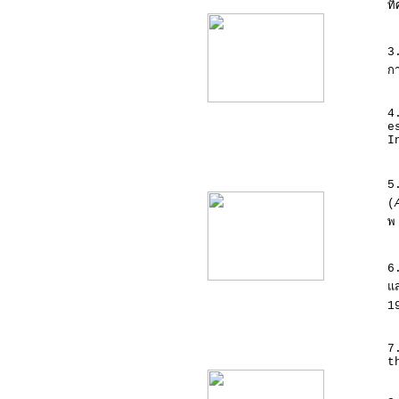
ท
3
ก
4
e
I
product10
5
(
พ
6
แส
1
product11
7
t