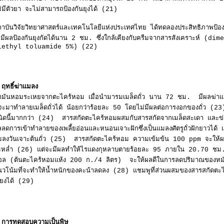
่มีตัวยา จะไม่สามารถป้องกันยุงได้ (21)
ถาบันวิจัยวิทยาศาสตร์และเทคโนโลยีแห่งประเทศไทย ได้ทดลองประสิทธิภาพป้อ
่ามีผลป้องกันยุงกัดได้นาน 2 ชม. ซึ่งใกล้เคียงกับครีมจากสารสังเคราะห์ 
iethyl toluamide 5%) (22)
ฤทธิ์ฆ่าแมลง
้ำมันหอมระเหยจากตะไคร้หอม เมื่อนำมารมเมล็ดถั่ว นาน 72 ชม. มีผลฆ่
ี่จะมาทำลายเมล็ดถั่วได้ น้อยกว่าร้อยละ 50 โดยไม่มีผลต่อการงอกของถั่ว 
นิดนี้มากกว่า (24) สารสกัดตะไคร้หอมผสมกับสารสกัดจากเมล็ดสะเดา และข
ลดการเข้าทำลายของเพลี้ยอ่อนและหนอนเจาะฝักซึ่งเป็นแมลงศัตรูถั่วฝักยาวได
มลงวันเจาะต้นถั่ว (25) สารสกัดตะไคร้หอม ความเข้มข้น 100 ppm จะให้ผ
ะหล่ำ (26) แต่จะมีผลทำให้ไรแดงกุหลาบตายร้อยละ 95 ภายใน 20.70 ชม
อล (ต้นตะไคร้หอมแห้ง 200 ก./4 ลิตร) จะให้ผลดีในการลดปริมาณของหมัดกร
นวโน้มที่จะทำให้น้ำหนักของคะน้าลดลง (28) แชมพูที่ส่วนผสมของสารสกัดตะไ
ี้ยงได้ (29)
.การทดสอบความเป็นพิษ