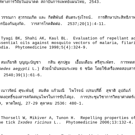
ิศทางการวิจัยในอนาคต สถาบันการแพทย์แผนไทย, 2543.
.วรรณภา สุวรรณเกิด และ กิตติพันธ์ ตันตระรุ่งโรจน์. การศึกษาประสิทธิ
ารป้องกันยุงกัด. วารสารโรคติดต่อ. 2537;20(1):4-11.
.Tyagi BK, Shahi AK, Kaul BL. Evaluation of repellant 
ssential oils against mosquito vectors of malaria, filar
ndia. Phytomedicine 1998;5(4):324-9.
.สมเกียรติ บุญญะบัญชา กสิน ศุภปฐม เอื้อมเดือน ศรีสุระพัตร. การทดสอ
Aedes aegypti
L.) ด้วยน้ำมันหอมระเหย 6 ชนิด โดยใช้เครื่องทดสอบสารป้
 2540;39(1):61-6.
.เนาวรัตน์ ศุขะพันธุ์ สมคิด แก้วมณี ไพโรจน์ เปรมปรีดิ์ สุชาติ อุปถัมภ
ดงฤทธิ์ของสารสกัดสมุนไพรในการขับไล่ยุง. การประชุมวิชาการวิทยาศาสตร์แ
9, หาดใหญ่, 27-29 ตุลาคม 2536: 480-1.
.Thorsell W, Mikiver A, Tunon H. Repelling properties o
he tick
Ixodes ricinus
L.. Phytomedicine 2006;13:132-4.