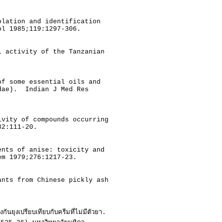
lation and identification
l 1985;119:1297-306.
l activity of the Tanzanian
of some essential oils and
dae). Indian J Med Res
ivity of compounds occurring
2:111-20.
ents of anise: toxicity and
em 1979;276:1217-23.
nts from Chinese pickly ash
ุงเปรียบเทียบกับครีมที่ไม่มีตัวยา.