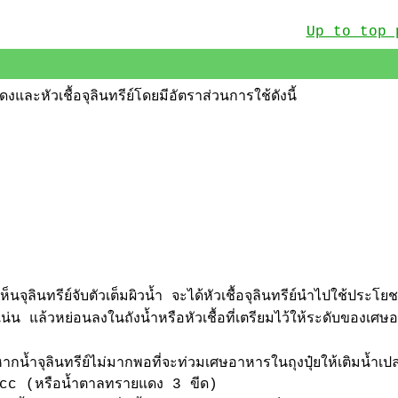
Up to top 
และหัวเชื้อจุลินทรีย์โดยมีอัตราส่วนการใช้ดังนี้
นจุลินทรีย์จับตัวเต็มผิวน้ำ จะได้หัวเชื้อจุลินทรีย์นำไปใช้ประโยช
่น แล้วหย่อนลงในถังน้ำหรือหัวเชื้อที่เตรียมไว้ให้ระดับของเศษ
่าวหากน้ำจุลินทรีย์ไม่มากพอที่จะท่วมเศษอาหารในถุงปุ๋ยให้เติมน้ำเ
 cc (หรือน้ำตาลทรายแดง 3 ขีด)