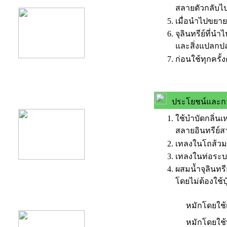
สลายตัวกลับไปอ
เมื่อนำไปขยาย
จุลินทรีย์ที่
และสิ่งแปลกป
ก่อนใช้ทุกครั้
product10
ประโยชน์และกา
ใช้บำบัดกลิ่น
สลายอินทรีย์ส
เทลงในโถส้วม ห
เทลงในท่อระบาย
ผสมน้ำจุลินทร
โดยไม่ต้องใช้ป
product11
หมักโดยใช
หมักโดยใช้