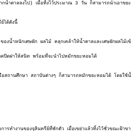
เติมกากน้ำตาลลงไป) เมื่อทิ้งไว้ประมาณ 3 วัน ก็สามารถนำเอาข
ได้ดังนี้
น้ำหนักเศษผัก ผลไม้ คลุกเคล้าให้น้ำตาลและเศษผักผลไม้เข้
ส่ขวดปิดฝาให้สนิท พร้อมที่จะนำไปหมักขยะหอมได้
ือสถานศึกษา สถาบันต่างๆ ก็สามารถหมักขยะหอมได้ โดยใช้น
รทำงานของจุลินทรีย์ที่พักตัว เมื่อเขย่าแล้วทิ้งไว้ชั่วขณะฝ้าข