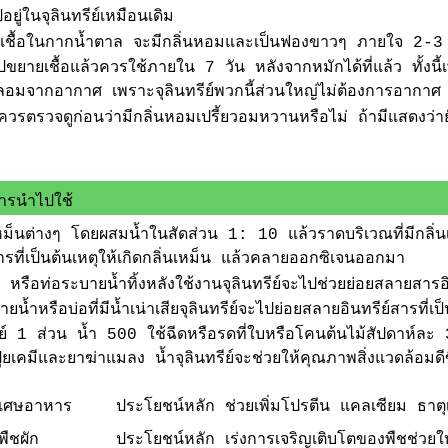
ยู่ในจุลินทรีย์เหมือนเดิม
เชื้อในกากน้ำตาล จะมีกลิ่นหอมและเป็นฟองขาวๆ ภายใจ 2-3 วัน
นำไปขยายเชื้อแล้วควรใช้ภายใน 7 วัน หลังจากหมักได้ที่แล้ว ทั้ง
ลอมจากอากาศ เพราะจุลินทรีย์พวกนี้ส่วนใหญ่ไม่ต้องการอากาศ
งควรตรวจดูก่อนว่ามีกลิ่นหอมเปรี้ยวอมหวานหรือไม่ ถ้ามีแสดงว่ายั
รนำไปใช้
เหม็นต่างๆ โดยผสมน้ำในสัดส่วน 1: 10 แล้วราดบริเวณที่มีกลิ่
ารที่เป็นต้นเหตุให้เกิดกลิ่นเหม็น แล้วคลายออกซิเจนออกมา
รือท่อระบายน้ำทิ้งหลังใช้งานจุลินทรีย์จะไปช่วยย่อยสลายสารอินท
น้ำหรือบ่อที่มีน้ำเน่าเสียจุลินทรีย์จะไปย่อยสลายอินทรีย์สารที่เป
ีย์ 1 ส่วน น้ำ 500 ใช้ฉีดหรือรดที่ใบหรือโคนต้นไม้สัปดาห์ล
ุ๋ยเคมีและยาฆ่าแมลง น้ำจุลินทรีย์จะช่วยให้คุณภาพสิ่งแวดล้อมดีข
้เศษอาหาร
ประโยชน์หลัก ช่วยเพิ่มโปรตีน แคลเซียม ธาตุเ
พืชผัก
ประโยชน์หลัก เร่งการเจริญเติบโตของพืชช่วยใ