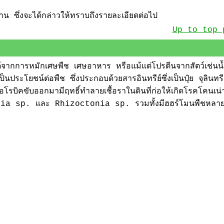
าน ซึ่งจะได้กล่าวให้ทราบถึงรายละเอียดต่อไป
Up to top 
จากการหมักเศษพืช เศษอาหาร หรือแม้แต่โปรตีนจากสัตว์เช่นน
ระโยชน์ต่อพืช ซึ่งประกอบด้วยสารอินทรีย์ซึ่งเป็นปุ๋ย จุลินทรีย
อโรบิคขับออกมามีฤทธิ์ทำลายเชื้อราในดินที่ก่อให้เกิดโรคโคนเน่า
winia sp. และ Rhizoctonia sp. รวมทั้งมีฮฮร์โมนพืชหลาย