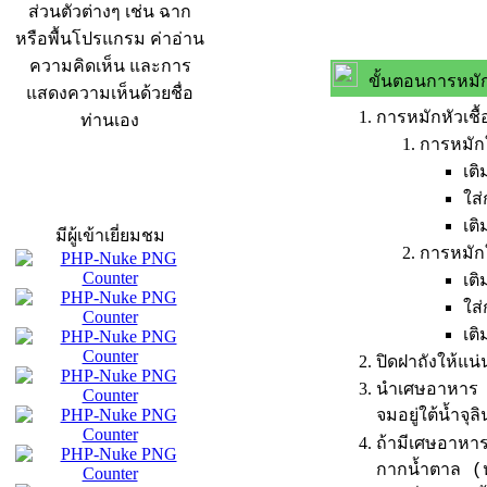
ส่วนตัวต่างๆ เช่น ฉาก
หรือพื้นโปรแกรม ค่าอ่าน
ความคิดเห็น และการ
ขั้นตอนการหมั
แสดงความเห็นด้วยชื่อ
การหมักหัวเชื้
ท่านเอง
การหมัก
เติ
สถิติผู้เข้าเว็บ
ใส
เติ
มีผู้เข้าเยี่ยมชม
การหมัก
เติ
ใส
เต
ปิดฝาถังให้แน่
นำเศษอาหาร ผั
จมอยู่ใต้น้ำจุล
ถ้ามีเศษอาหารท
กากน้ำตาล (