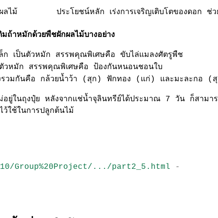
ผลไม้
ประโยชน์หลัก เร่งการเจริญเติบโตของดอก ช่ว
เติมถ้าหมักด้วยพืชผักผลไม้บางอย่าง
ล็ก เป็นตัวหมัก สรรพคุณพิเศษคือ ขับไล่แมลงศัตรูพืช
นตัวหมัก สรรพคุณพิเศษคือ ป้องกันหนอนชอนใบ
งรวมกันคือ กล้วยน้ำว้า (สุก) ฟักทอง (แก่) และมะละกอ (สุก
่ไม่อยู่ในถุงปุ๋ย หลังจากแช่น้ำจุลินทรีย์ได้ประมาณ 7 วัน ก็
ย์ไว้ใช้ในการปลูกต้นไม้
10/Group%20Project/.../part2_5.html
-