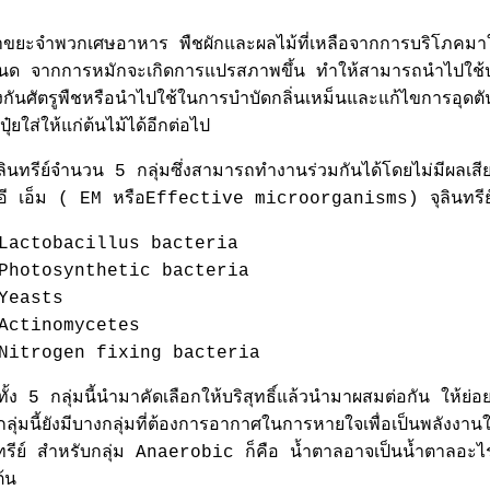
ยะจำพวกเศษอาหาร พืชผักและผลไม้ที่เหลือจากการบริโภคมาใช้
นด จากการหมักจะเกิดการแปรสภาพขึ้น ทำให้สามารถนำไปใช้ประ
ป้องกันศัตรูพืชหรือนำไปใช้ในการบำบัดกลิ่นเหม็นและแก้ไขการอุ
ยใส่ให้แก่ต้นไม้ได้อีกต่อไป
ุลินทรีย์จำนวน 5 กลุ่มซึ่งสามารถทำงานร่วมกันได้โดยไม่มีผลเสี
ุ๋ย อี เอ็ม ( EM หรือEffective microorganisms) จุลินทรีย์
ีย์ Lactobacillus bacteria
ีย์ Photosynthetic bacteria
์ Yeasts
ีย์ Actinomycetes
ีย์ Nitrogen fixing bacteria
ีย์ทั้ง 5 กลุ่มนี้นำมาคัดเลือกให้บริสุทธิ์แล้วนำมาผสมต่อกัน ให
กลุ่มนี้ยังมีบางกลุ่มที่ต้องการอากาศในการหายใจเพื่อเป็นพ
ทรีย์ สำหรับกลุ่ม Anaerobic ก็คือ น้ำตาลอาจเป็นน้ำตาลอะ
้น