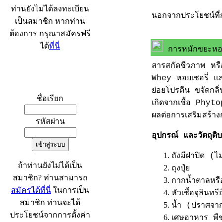
ท่านยังไม่ได้ลงทะเบียน
นอกจากประโยชน์ที่ก
เป็นสมาชิก หากท่าน
ต้องการ กรุณาสมัครฟรี
ได้
ที่นี่
การหมักขยะหอม 
สารสกัดชีวภาพ หรื
Whey หอยเชอรี่ และเ
เข้าระบบ
ย่อยโปรตีน ขจัดกลิ่
ชื่อเรียก
เกิดจากเชื้อ Phy
ผลต่อการเสริมสร้า
รหัสผ่าน
อุปกรณ์ และวัตถุดิบ
ถังมีฝาปิด (ไ
ถ้าท่านยังไม่ได้เป็น
ถุงปุ๋ย
สมาชิก? ท่านสามารถ
กากน้ำตาลหร
สมัครได้ที่นี่
ในการเป็น
หัวเชื้อจุลินทรีย
สมาชิก ท่านจะได้
น้ำ (ปราศจา
ประโยชน์จากการตั้งค่า
เศษอาหาร พืชผั