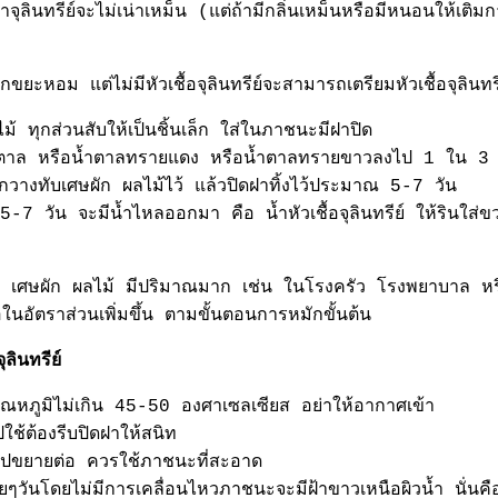
้ำจุลินทรีย์จะไม่เน่าเหม็น (แต่ถ้ามีกลิ่นเหม็นหรือมีหนอนให้
ขยะหอม แต่ไม่มีหัวเชื้อจุลินทรีย์จะสามารถเตรียมหัวเชื้อจุลินทรีย์
้ ทุกส่วนสับให้เป็นชิ้นเล็ก ใส่ในภาชนะมีฝาปิด
ตาล หรือน้ำตาลทรายแดง หรือน้ำตาลทรายขาวลงไป 1 ใน 3 ของ
กวางทับเศษผัก ผลไม้ไว้ แล้วปิดฝาทิ้งไว้ประมาณ 5-7 วัน
ว้ 5-7 วัน จะมีน้ำไหลออกมา คือ น้ำหัวเชื้อจุลินทรีย์ ให้รินใ
 เศษผัก ผลไม้ มีปริมาณมาก เช่น ในโรงครัว โรงพยาบาล หร
อในอัตราส่วนเพิ่มขึ้น ตามขั้นตอนการหมักขั้นต้น
ุลินทรีย์
่มอุณหภูมิไม่เกิน 45-50 องศาเซลเซียส อย่าให้อากาศเข้า
ไปใช้ต้องรีบปิดฝาให้สนิท
อไปขยายต่อ ควรใช้ภาชนะที่สะอาด
ๆวันโดยไม่มีการเคลื่อนไหวภาชนะจะมีฝ้าขาวเหนือผิวน้ำ นั่นคือกา