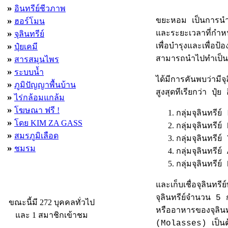
»
อินทรีย์ชีวภาพ
»
ขยะหอม เป็นการนำข
ฮอร์โมน
»
และระยะเวลาที่กำห
จุลินทรีย์
»
เพื่อบำรุงและเพื่อ
ปุ๋ยเคมี
»
สามารถนำไปทำเป็นปุ๋
สารสมุนไพร
»
ระบบน้ำ
ได้มีการคันพบว่ามีจ
»
ภูมิปัญญาพื้นบ้าน
สูงสุดทีเรียกว่า ป
»
ไร่กล้อมแกล้ม
»
โฆษณา ฟรี !
กลุ่มจุลินทร
»
โดย KIM ZA GASS
กลุ่มจุลินทร
»
สมรภูมิเลือด
กลุ่มจุลินทรีย
»
ชมรม
กลุ่มจุลินทร
กลุ่มจุลินทร
ผู้ที่กำลังใช้งานอยู่
และเก็บเชื่อจุลินทร
จุลินทรีย์จำนวน 5 
ขณะนี้มี 272 บุคคลทั่วไป
หรืออาหารของจุลิน
และ 1 สมาชิกเข้าชม
(Molasses) เป็นต