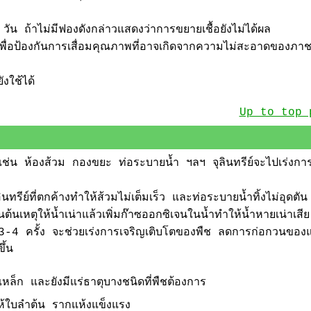
 ถ้าไม่มีฟองดังกล่าวแสดงว่าการขยายเชื้อยังไม่ได้ผล
นี้เพื่อป้องกันการเสื่อมคุณภาพที่อาจเกิดจากความไม่สะอาดของภา
งใช้ได้
Up to top 
นเช่น ห้องส้วม กองขยะ ท่อระบายน้ำ ฯลฯ จุลินทรีย์จะไปเร่งการ
รีย์ที่ตกค้างทำให้ส้วมไม่เต็มเร็ว และท่อระบายน้ำทิ้งไม่อุดตัน
็นต้นเหตุให้น้ำเน่าแล้วเพิ่มก๊าซออกซิเจนในน้ำทำให้น้ำหายเน่าเสีย
ะ 3-4 ครั้ง จะช่วยเร่งการเจริญเติบโตของพืช ลดการก่อกวนขอ
ึ้น
หล็ก และยังมีแร่ธาตุบางชนิดที่พืชต้องการ
ห้ใบลำต้น รากแห้งแข็งแรง