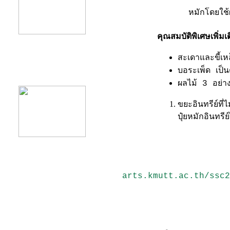
หมักโดยใช้
คุณสมบัติพิเศษเพิ่ม
สะเดาและขี้เห
product12
บอระเพ็ด เป็
ผลไม้ 3 อย่า
ขยะอินทรีย์ที
ปุ๋ยหมักอินทรี
arts.kmutt.ac.th/ssc2