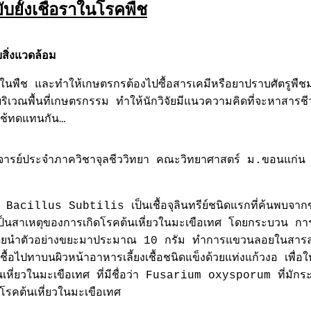
ับยั้งเชื่อราในโรคพืช
สิ่งแวดล้อม
คในพืช และทำให้เกษตรกรต้องไปซื้อสารเคมีหรือยาปราบศัตรูพืชมา
ิเวณพื้นที่เกษตรกรรม ทำให้นักวิจัยมีแนวความคิดที่จะหาสารชีวภ
ใช้ทดแทนกัน…
ารย์ประจำภาควิชาจุลชีววิทยา คณะวิทยาศาสตร์ ม.ขอนแก่น กล
Bacillus Subtilis เป็นเชื้อจุลินทรีย์ชนิดแรกที่ค้นพบจากขย
นสาเหตุของการเกิดโรคต้นเหี่ยวในมะเขือเทศ โดยกระบวน การท
ดยนำตัวอย่างขยะมาประมาณ 10 กรัม ทำการแขวนลอยในสารละลา
เชื้อไปทาบนผิวหน้าอาหารเลี้ยงเชื้อชนิดแข็งด้วยแท่งแก้วงอ เพื่
คต้นเหี่ยวในมะเขือเทศ ที่มีชื่อว่า Fusarium oxysporum ที่มั
คต้นเหี่ยวในมะเขือเทศ