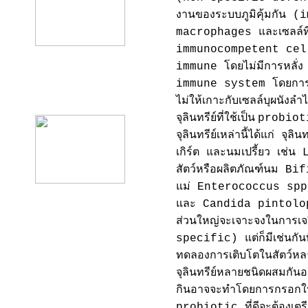
งานของระบบภูมิคุ้มกัน
macrophages และเซลล์ที่
immunocompetent cell 
immune โดยไม่มีการหลั่
immune system โดยการหล
product12
ไม่ให้เกาะกับเซลล์บุผนังล
จุลินทรีย์ที่ใช้เป็น
probiotic
จุลินทรีย์เหล่านี้ได้แก่ จุ
เกิร์ต และนมเปรี้ยว เช่
สัตว์หรือผลิตภัณฑ์นม B
แม่ Enterococcus spp.
และ Candida pintolope
ส่วนใหญ่จะเจาะจงในการเจร
specific) แต่ก็มีเช่นกันที
ทดลองการเติบโตในสัตว์หล
จุลินทรีย์หลายชนิดผสมกันอ
กินอาจจะทำโดยการกรอกให้
probiotic ที่ดีจะต้องเตรี