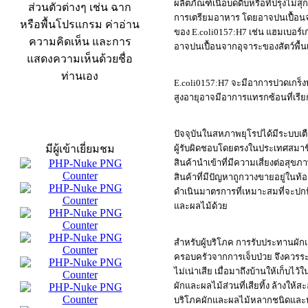
ผลิตภัณฑ์เนื้อบดดิบหรือที่ปรุงไม
ส่วนตัวต่างๆ เช่น ฉาก
การเตรียมอาหาร โดยอาจปนเปื้อนจาก
หรือพื้นโปรแกรม ค่าอ่าน
ของ E.coli0157:H7 เช่น แฮมเบอร์เก
ความคิดเห็น และการ
อาจปนเปื้อนจากอุจาระของสัตว์พื้นเ
แสดงความเห็นด้วยชื่อ
ท่านเอง
E.coli0157:H7 จะมีอาการปวดเกร็งท้อ
สูงอายุอาจมีอาการแทรกซ้อนที่เรีย
สถิติผู้เข้าเว็บ
ปัจจุบันในสหภาพยุโรปได้มีระบบเต
มีผู้เข้าเยี่ยมชม
ผู้รับผิดชอบโดยตรงในประเทศสมาชิ
สินค้านำเข้าที่มีความเสี่ยงต่อสุข
สินค้าที่มีปัญหาถูกวางขายอยู่ในท้
ดำเนินมาตรการที่เหมาะสมที่จะปกป
และผลไม้ด้วย
สำหรับผู้บริโภค การรับประทานผักและ
ครอบครัวจากการเจ็บป่วย จึงควรระม
ไม่เน่าเสีย เมื่อมาถึงบ้านให้เก็บไ
ผักและผลไม้ส่วนที่เสียทิ้ง ล้างใ
บริโภคผักและผลไม้หลากชนิดและหลา