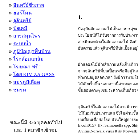
»
อินทรีย์ชีวภาพ
»
ฮอร์โมน
1.
»
จุลินทรีย์
»
ปุ๋ยเคมี
ปัจจุบันผักและผลไม้เป็นอาหารสุข
»
ประโยชน์ที่ได้รับจากการรับประทานผ
สารสมุนไพร
สารพิษตกค้างในผักและผลไม้ จึงทำใ
»
ระบบน้ำ
อันตรายแล้ว จุลินทรีย์ที่ปนเปื้อนอยู
»
ภูมิปัญญาพื้นบ้าน
»
ไร่กล้อมแกล้ม
ผักแลผลไม้มักเสียภายหลังเก็บเกี
»
โฆษณา ฟรี !
จากจุลินทรีย์ที่ปนเปื้อนหรือมีอยู
»
โดย KIM ZA GASS
ทำงานอยู่ตลอดเวลา ยังมีการหายใจแ
»
สมรภูมิเลือด
ไม้เสียเร็วขึ้น นอกจากนี้สาเหต
»
ชมรม
ขั้นตอนต่างๆ เช่น ระหว่างเก็บเกี่ย
จุลินทรีย์ในผักและผลไม้อาจมีการปน
ผู้ที่กำลังใช้งานอยู่
ไม้นิยมรับประทานสด ซึ่งไม่ผ่านขั้
ปนเปื้อนเชื้อก่อโรค ส่วนใหญ่การระ
ขณะนี้มี 326 บุคคลทั่วไป
E.coli0157:H7, Salmonella spp, Shi
และ 1 สมาชิกเข้าชม
A virus,Norwalk virus และ Norwalk 