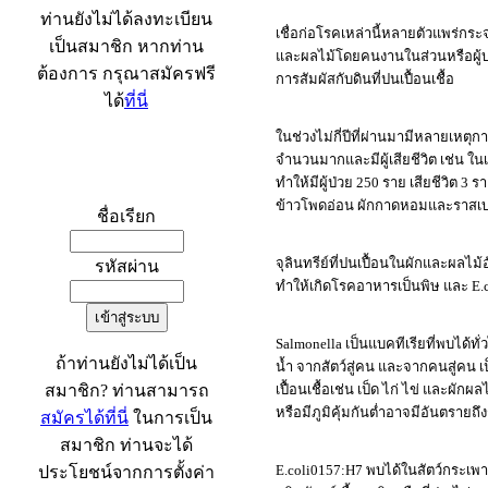
ท่านยังไม่ได้ลงทะเบียน
เชื่อก่อโรคเหล่านี้หลายตัวแพร่กระ
เป็นสมาชิก หากท่าน
และผลไม้โดยคนงานในส่วนหรือผู้บริ
ต้องการ กรุณาสมัครฟรี
การสัมผัสกับดินที่ปนเปื้อนเชื้อ
ได้
ที่นี่
ในช่วงไม่กี่ปีที่ผ่านมามีหลายเหตุกา
จำนวนมากและมีผู้เสียชีวิต เช่น 
เข้าระบบ
ทำให้มีผู้ป่วย 250 ราย เสียชีวิต
ข้าวโพดอ่อน ผักกาดหอมและราสเบอ
ชื่อเรียก
จุลินทรีย์ที่ปนเปื้อนในผักและผลไม
รหัสผ่าน
ทำให้เกิดโรคอาหารเป็นพิษ และ E.c
Salmonella เป็นแบคทีเรียที่พบได
ถ้าท่านยังไม่ได้เป็น
น้ำ จากสัตว์สู่คน และจากคนสู่คน 
สมาชิก? ท่านสามารถ
เปื้อนเชื้อเช่น เป็ด ไก่ ไข่ และผั
หรือมีภูมิคุ้มกันต่ำอาจมีอันตรายถึง
สมัครได้ที่นี่
ในการเป็น
สมาชิก ท่านจะได้
E.coli0157:H7 พบได้ในสัตว์กระเพา
ประโยชน์จากการตั้งค่า