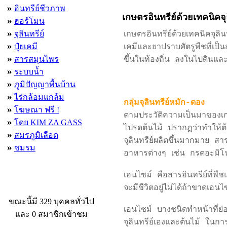
»
อินทรีย์ชีวภาพ
เกษตรอินทรีย์ด้วยเทคนิคจุล
»
ฮอร์โมน
»
จุลินทรีย์
เกษตรอินทรีย์ด้วยเทคนิคจุลินท
»
ปุ๋ยเคมี
เคมีและยาปราบศัตรูพืชที่เป็นส
»
สารสมุนไพร
ขึ้นในท้องถิ่น ลงในไปดินและ
»
ระบบน้ำ
»
ภูมิปัญญาพื้นบ้าน
»
ไร่กล้อมแกล้ม
กลุ่มจุลินทรีย์หมัก-ดอง
»
โฆษณา ฟรี !
ตามประวัติความเป็นมาของเกษ
»
โดย KIM ZA GASS
ไปรดต้นไม้ ปรากฏว่าทำให้ต้
»
สมรภูมิเลือด
จุลินทรีย์ผลิตขึ้นมากมาย ส
»
ชมรม
อาหารต่างๆ เช่น กรดอะมิโ
เอนไซม์ คือสารอินทรีย์ที่พืชแ
ผู้ที่กำลังใช้งานอยู่
จะมีชีวิตอยู่ไม่ได้ถ้าขาดเอนไ
ขณะนี้มี 329 บุคคลทั่วไป
เอนไซม์ บางชนิดทำหน้าที่ย่อย
และ 0 สมาชิกเข้าชม
จุลินทรีย์เองและต้นไม้ ในกา