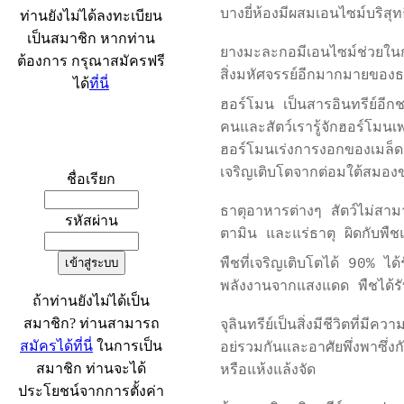
บางยี่ห้องมีผสมเอนไซม์บริสุทธ
ท่านยังไม่ได้ลงทะเบียน
เป็นสมาชิก หากท่าน
ยางมะละกอมีเอนไซม์ช่วยในกา
ต้องการ กรุณาสมัครฟรี
สิ่งมหัศจรรย์อีกมากมายของ
ได้
ที่นี่
ฮอร์โมน เป็นสารอินทรีย์อีกชน
คนและสัตว์เรารู้จักฮอร์โมน
เข้าระบบ
ฮอร์โมนเร่งการงอกของเมล็ด 
เจริญเติบโตจากต่อมใต้สมองข
ชื่อเรียก
ธาตุอาหารต่างๆ สัตว์ไม่สา
รหัสผ่าน
ตามิน และแร่ธาตุ ผิดกับพืชแ
พืชที่เจริญเติบโตได้ 90% 
พลังงานจากแสงแดด พืชได้รั
ถ้าท่านยังไม่ได้เป็น
สมาชิก? ท่านสามารถ
จุลินทรีย์เป็นสิ่งมีชีวิตที่
สมัครได้ที่นี่
ในการเป็น
อย่รวมกันและอาศัยพึ่งพาซึ่ง
สมาชิก ท่านจะได้
หรือแห้งแล้งจัด
ประโยชน์จากการตั้งค่า