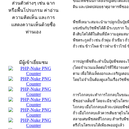
ขณะที่พืชนั้นกำลังเจริญเติบโตและย
ส่วนตัวต่างๆ เช่น ฉาก
ดิน และปลดปล่อยธาตุอาหารพืชอ
หรือพื้นโปรแกรม ค่าอ่าน
ความคิดเห็น และการ
พืชที่เหมาะสมจะนำมาปลูกเป็นปุ๋ยพ
แสดงความเห็นด้วยชื่อ
แข่งขันกับวัชพืชได้ดี มีระบบราก
ท่านเอง
ดี เติบโตได้ดีในดินที่มีความอุดมส
พืชตระกูลถั่ว เช่น ถั่วพุ่ม ถั่วเขีย
ถั่ว เช่น ข้าวโพด ข้าวฟ่าง ข้าวไรย์
สถิติผู้เข้าเว็บ
การปลูกพืชที่จะทำเป็นปุ๋ยพืชสดจะ
มีผู้เข้าเยี่ยมชม
(โดยจำนวนเมล็ดต่อไร่ที่ใช้อาจแ
ตาม เพื่อให้เมล็ดงอกและเจริญเตอ
โดยไม่จำเป็นต้องดูแลในเรื่องวัช
การไถกลบจะทำการไถกลบในขณะที่พื
พืชอย่างเต็มที่ โดยจะมีธาตุไนโตรเจ
ไถกลบ เมื่อไถกลบแล้วจะปล่อยพืชด
ถั่ว เมื่อไถกลบแล้วควรเติมธาตุไนโ
สลายเศษพืชสดที่ไถกลบ สำหรับพืชตร
ตรึงไนโตรเจนได้เพียงพออยู่แล้ว