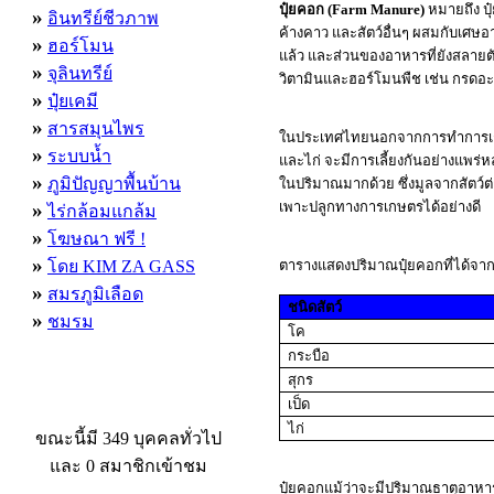
ปุ๋ยคอก
(Farm Manure)
หมายถึง ปุ๋
»
อินทรีย์ชีวภาพ
ค้างคาว และสัตว์อื่นๆ ผสมกับเศษอาห
»
ฮอร์โมน
แล้ว และส่วนของอาหารที่ยังสลายตัว
»
จุลินทรีย์
วิตามินและฮอร์โมนพืช เช่น กรดอะม
»
ปุ๋ยเคมี
»
สารสมุนไพร
ในประเทศไทยนอกจากการทำการเกษตรด
»
ระบบน้ำ
และไก่ จะมีการเลี้ยงกันอย่างแพร่ห
»
ภูมิปัญญาพื้นบ้าน
ในปริมาณมากด้วย ซึ่งมูลจากสัตว์ต่
»
เพาะปลูกทางการเกษตรได้อย่างดี
ไร่กล้อมแกล้ม
»
โฆษณา ฟรี !
»
โดย KIM ZA GASS
ตารางแสดงปริมาณปุ๋ยคอกที่ได้จาก
»
สมรภูมิเลือด
ชนิดสัตว์
»
ชมรม
โค
กระบือ
สุกร
ผู้ที่กำลังใช้งานอยู่
เป็ด
ไก่
ขณะนี้มี 349 บุคคลทั่วไป
และ 0 สมาชิกเข้าชม
ปุ๋ยคอกแม้ว่าจะมีปริมาณธาตุอาหารอย