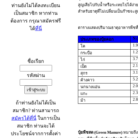
สูญเสียไปกับน้ำหรือระเหยไปได้ง่
ท่านยังไม่ได้ลงทะเบียน
สำหรับธาตุที่ไม่เปลี่ยนเป็นก๊าซจ
เป็นสมาชิก หากท่าน
ต้องการ กรุณาสมัครฟรี
ตารางแสดงปริมาณธาตุอาหารพืชที่
ได้
ที่นี่
N 
ประเภทของปุ๋ยคอก
1.
โค
เข้าระบบ
1.
กระบือ
3.
ไก่
ชื่อเรียก
2.
เป็ด
3.
สุกร
รหัสผ่าน
5.
ค้างคาว
2.
นกนางแอ่น
2.
แกะ
2.
ม้า
ถ้าท่านยังไม่ได้เป็น
สมาชิก? ท่านสามารถ
สมัครได้ที่นี่
ในการเป็น
สมาชิก ท่านจะได้
ปุ๋ยพืชสด
(Green Manure)
หมายถึง 
ประโยชน์จากการตั้งค่า