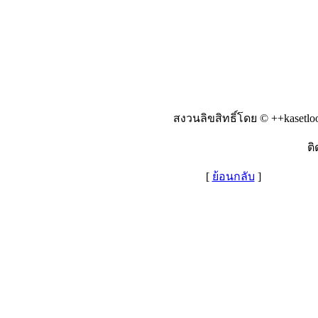
สงวนลิขสิทธิ์โดย © ++kasetlo
ติ
[
ย้อนกลับ
]