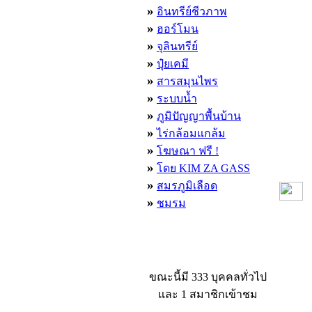
»
อินทรีย์ชีวภาพ
»
ฮอร์โมน
»
จุลินทรีย์
»
ปุ๋ยเคมี
»
สารสมุนไพร
»
ระบบน้ำ
»
ภูมิปัญญาพื้นบ้าน
»
ไร่กล้อมแกล้ม
»
โฆษณา ฟรี !
»
โดย KIM ZA GASS
»
สมรภูมิเลือด
»
ชมรม
ผู้ที่กำลังใช้งานอยู่
ขณะนี้มี 333 บุคคลทั่วไป
และ 1 สมาชิกเข้าชม