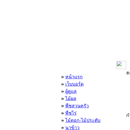
เมนูหลัก
ฮ
»
หน้าแรก
»
เว็บบอร์ด
»
ผู้ดูแล
»
ไม้ผล
»
พืชสวนครัว
»
พืชไร่
ก
»
ไม้ดอก-ไม้ประดับ
»
นาข้าว