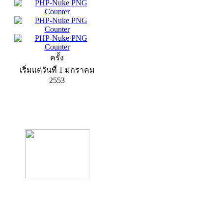
ครั้ง
เริ่มแต่วันที่ 1 มกราคม
2553
product13
product9