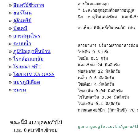
»
สารในมะละกอสุก
อินทรีย์ชีวภาพ
" มะละกอสุกอุดมด้วยสารอนุม
»
ฮอร์โมน
นิก ธาตุโพแทสเซียม แมกนีเซ
»
จุลินทรีย์
»
ปุ๋ยเคมี
จะเห็นว่าที่มีฤทธิ์เป็นกรดก็มี 
»
สารสมุนไพร
»
ระบบน้ำ
สารอาหาร ปริมาณสารอาหารต่อม
»
ภูมิปัญญาพื้นบ้าน
โปรตีน 0.5 กรัม
»
ไร่กล้อมแกล้ม
ไขมัน 0.1 กรัม
แคลเซียม 24 มิลลิกรัม
»
โฆษณา ฟรี !
ฟอสฟอรัส 22 มิลลิกรัม
»
โดย KIM ZA GASS
เหล็ก 0.6 มิลลิกรัม
»
สมรภูมิเลือด
โซเดียม 4 มิลลิกรัม
»
ชมรม
ไทอะมีน 0.04 มิลลิกรัม
ไรโบฟลาวิน 0.04 มิลลิกรัม
ไนอะซิน 0.4 มิลลิกรัม
กรดแอสคอร์บิก (วิตามินซี) 70 ม
ผู้ที่กำลังใช้งานอยู่
ขณะนี้มี 412 บุคคลทั่วไป
guru.google.co.th/guru/t
และ 0 สมาชิกเข้าชม