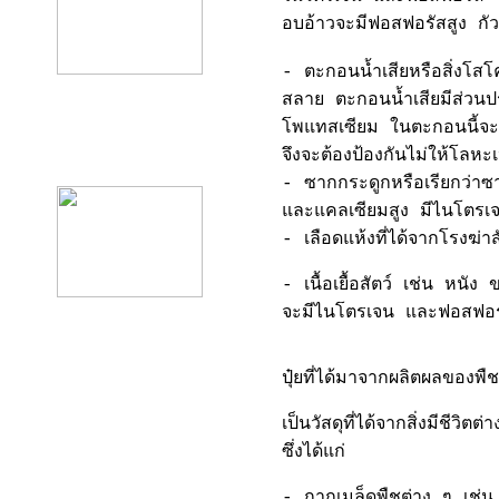
อบอ้าวจะมีฟอสฟอรัสสูง กัวโ
- ตะกอนน้ำเสียหรือสิ่งโสโค
สลาย ตะกอนน้ำเสียมีส่วนป
โพแทสเซียม ในตะกอนนี้จะ
product12
จึงจะต้องป้องกันไม่ให้โลหะ
- ซากกระดูกหรือเรียกว่
และแคลเซียมสูง มีไนโตร
-
เลือดแห้งที่ได้จากโรงฆ
- เนื้อเยื้อสัตว์ เช่น หนั
จะมีไนโตรเจน และฟอสฟอร
ปุ๋ยที่ได้มาจากผลิตผลของพืช
เป็นวัสดุที่ได้จากสิ่งมีช
ซึ่งได้แก่
- กากเมล็ดพืชต่าง ๆ เช่น เ