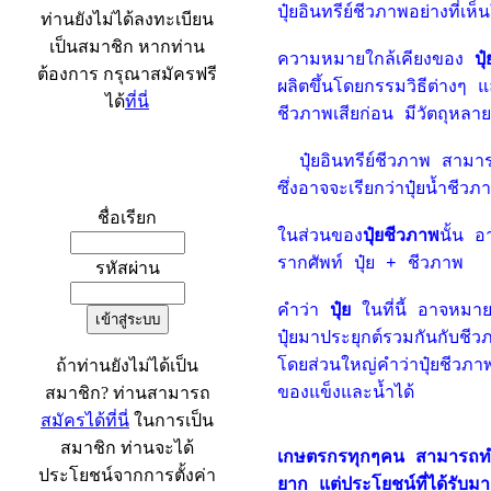
ปุ๋ยอินทรีย์ชีวภาพอย่างที่เห็
ท่านยังไม่ได้ลงทะเบียน
เป็นสมาชิก หากท่าน
ความหมายใกล้เคียงของ
ปุ
ต้องการ กรุณาสมัครฟรี
ผลิตขึ้นโดยกรรมวิธีต่างๆ 
ได้
ที่นี่
ชีวภาพเสียก่อน มีวัตถุหลาย
ปุ๋ยอินทรีย์ชีวภาพ สามารถ
เข้าระบบ
ซึ่งอาจจะเรียกว่าปุ๋ยน้ำชีวภา
ชื่อเรียก
ในส่วนของ
ปุ๋ยชีวภาพ
นั้น อ
รากศัพท์ ปุ๋ย + ชีวภาพ
รหัสผ่าน
คำว่า
ปุ๋ย
ในที่นี้ อาจหมายถ
ปุ๋ยมาประยุกต์รวมกันกับชีวภา
ถ้าท่านยังไม่ได้เป็น
โดยส่วนใหญ่คำว่าปุ๋ยชีวภาพน
สมาชิก? ท่านสามารถ
ของแข็งและน้ำได้
สมัครได้ที่นี่
ในการเป็น
สมาชิก ท่านจะได้
เกษตรกรทุกๆคน สามารถทำปุ๋ย
ประโยชน์จากการตั้งค่า
ยาก แต่ประโยชน์ที่ได้รับม