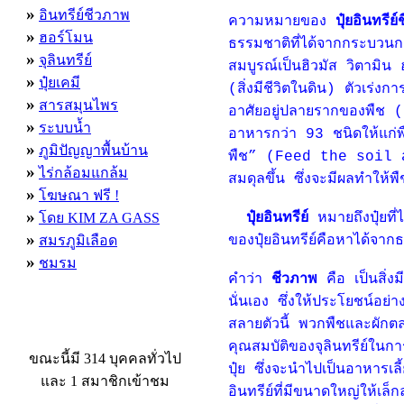
»
อินทรีย์ชีวภาพ
ความหมายของ
ปุ๋ยอินทรี
»
ฮอร์โมน
ธรรมชาติที่ได้จากกระบวนกา
»
จุลินทรีย์
สมบูรณ์เป็นฮิวมัส วิตามิน
»
ปุ๋ยเคมี
(สิ่งมีชีวิตในดิน) ตัวเร่ง
»
สารสมุนไพร
อาศัยอยู่ปลายรากของพืช (
»
ระบบน้ำ
อาหารกว่า 93 ชนิดให้แก่พืช
»
ภูมิปัญญาพื้นบ้าน
พืช” (Feed the soil a
»
ไร่กล้อมแกล้ม
สมดุลขึ้น ซึ่งจะมีผลทำให้พื
»
โฆษณา ฟรี !
»
โดย KIM ZA GASS
ปุ๋ยอินทรีย์
หมายถึงปุ๋ยที่
»
สมรภูมิเลือด
ของปุ๋ยอินทรีย์คือหาได้จาก
»
ชมรม
คำว่า
ชีวภาพ
คือ เป็นสิ่งมี
นั่นเอง ซึ่งให้ประโยชน์อย่า
สลายตัวนี้ พวกพืชและผักตล
ผู้ที่กำลังใช้งานอยู่
คุณสมบัติของจุลินทรีย์ในการย
ขณะนี้มี 314 บุคคลทั่วไป
ปุ๋ย ซึ่งจะนำไปเป็นอาหารเลี
และ 1 สมาชิกเข้าชม
อินทรีย์ที่มีขนาดใหญ่ให้เล