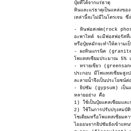
ปุ๋ยที่ได้จากแร่ธาตุ
หินและแร่ธาตุเป็นแหล่งข
เหล่านี้จะไม่มีไนโตรเจน ซึ่ง
- หินฟอสเฟต(rock phosp
อะพาไทต์ จะมีฟอสฟอรัสที่
หรือปุ๋ยหมักจะทำให้ความเป
- ผงหินแกรนิต (granite 
โพแทสเซียมประมาณ 5% แต
- ทรายเขียว (greensand
ประกอบ มีโพแทสเซียมสูงปร
ละลายน้ำจึงเป็นประโยชน์ต่
- ยิปซัม (gypsum) เป็นแร
หลายอย่าง คือ
1) ใช้เป็นปุ๋ยแคลเซียมและ
2) ใช้ในการปรับปรุงสมบัติ
โซเดียมหรือโพแทสเซียมคา
ไอออนจากยิปซัมยังเข้าแทนที