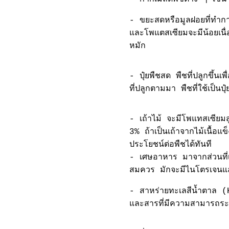
- ขยะสดหรือมูลฝอยที่ทำกา
และโพแตสเซียมจะมีน้อยเน
หมัก
- ปุ๋ยพืชสด พืชที่ปลูกขึ้น
ที่ปลูกตามมา พืชที่ใช้เป็นปุ๋
- เถ้าไม้ จะมีโพแทสเซียมสู
3% ถ้าเป็นเถ้าจากไม้เนื้
ประโยชน์ต่อพืชได้ทันที
- เศษอาหาร มาจากส่วนที่เห
สมควร มักจะมีไนโตรเจนแ
- สาหร่ายทะเลสีน้ำตาล (
และสารที่มีความสามารถระง