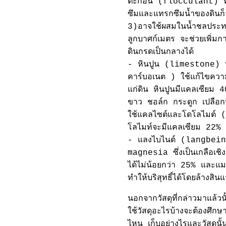
ตะกอน (flocculant) ทำให
ซึมและแทรกซึมน้ำของดินก็จะ
3)อาจใช้ผสมในน้ำชลประทา
ลูกบาศก์เมตร จะช่วยเพิ่ม
ดินกรดเป็นกลางได้
- หินปูน (limestone) หิ
คาร์บอเนต ) ใช้แก้ไขความ
แก่ดิน หินปูนมีแคลเซียม 
ขาว ชอล์ก กระดูก เปลือ
ใช้แคลไซต์และโดโลไมต์ (
โลไมท์จะมีแคลเซียม 22%
-
แลงไบไนต์ (langbeini
magnesia ซึ่งเป็นเกลือเชิ
ได้ไม่น้อยกว่า 25% และแม
ทำให้บริสุทธิ์ได้โดยล้างสิน
นอกจากวัสดุที่กล่าวมาแล้วนั
ใช้วัสดุอะไรบ้างจะต้องศึกษา
ไหน เก็บอย่างไรและวัสดุนั้น