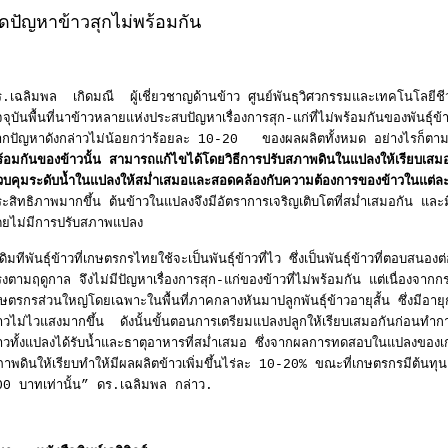
ดปัญหาข้าวสุกไม่พร้อมกัน
.เฉลิมพล เกิดมณี ผู้เชี่ยวชาญด้านข้าว ศูนย์พันธุวิศวกรรมและเทคโนโลยีช
จจุบันพื้นที่นาข้าวหลายแห่งประสบปัญหาเรื่องการสุก-แก่ที่ไม่พร้อมกันของพันธุ์ข
ากปัญหาดังกล่าวไม่น้อยกว่าร้อยละ 10-20 ของผลผลิตทั้งหมด อย่างไรก็ตาม
้อมกันของข้าวนั้น สามารถแก้ไขได้โดยวิธีการปรับสภาพดินในแปลงให้เรียบเส
วบคุมระดับน้ำในแปลงให้สม่ำเสมอและสอดคล้องกับความต้องการของข้าวในแต่ละ
ะสิทธิภาพมากขึ้น ต้นข้าวในแปลงจึงมีอัตราการเจริญเติบโตที่สม่ำเสมอกัน แล
ดยไม่มีการปรับสภาพแปลง
ดิมทีพันธุ์ข้าวที่เกษตรกรไทยใช้จะเป็นพันธุ์ข้าวที่ไว ซึ่งเป็นพันธุ์ข้าวที่ตอบสนอ
งตามฤดูกาล จึงไม่มีปัญหาเรื่องการสุก-แก่ของข้าวที่ไม่พร้อมกัน แต่เนื่องจากกร
ษตรกรส่วนใหญ่โดยเฉพาะในพื้นที่ภาคกลางหันมาปลูกพันธุ์ข้าวอายุสั้น ซึ่งมีอายุก
าวไม่ไวแสงมากขึ้น ดังนั้นขั้นตอนการเตรียมแปลงปลูกให้เรียบเสมอกันก่อนทำการ
้าวทั้งแปลงได้รับน้ำและธาตุอาหารที่สม่ำเสมอ ซึ่งจากผลการทดสอบในแปลงขอ
าพดินให้เรียบทำให้มีผลผลิตข้าวเพิ่มขึ้นไร่ละ 10-20% ขณะที่เกษตรกรมีต้นท
00 บาทเท่านั้น” ดร.เฉลิมพล กล่าว.