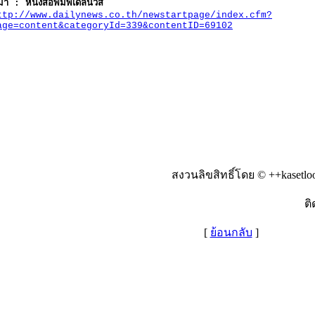
่มา : หนังสือพิมพ์เดลินิวส์
ttp://www.dailynews.co.th/newstartpage/index.cfm?
age=content&categoryId=339&contentID=69102
สงวนลิขสิทธิ์โดย © ++kasetlo
ติ
[
ย้อนกลับ
]