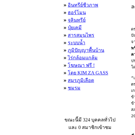
»
อินทรีย์ชีวภาพ
ล
»
ฮอร์โมน
»
จุลินทรีย์
»
ปุ๋ยเคมี
ดร
»
สารสมุนไพร
ปั
»
จ
ระบบน้ำ
พร
»
ภูมิปัญญาพื้นบ้าน
ค
»
ไร่กล้อมแกล้ม
ปร
»
โฆษณา ฟรี !
โ
»
โดย KIM ZA GASS
“เ
»
สมรภูมิเลือด
ตร
»
ชมรม
เก
ข้
ข
ผู้ที่กำลังใช้งานอยู่
สภ
2
ขณะนี้มี 324 บุคคลทั่วไป
และ 0 สมาชิกเข้าชม