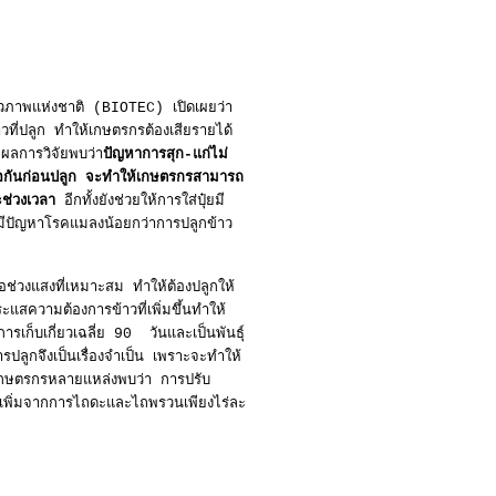
ีวภาพแห่งชาติ (BIOTEC) เปิดเผยว่า
้าวที่ปลูก ทำให้เกษตรกรต้องเสียรายได้
ผลการวิจัยพบว่า
ปัญหาการสุก-แก่ไม่
มอกันก่อนปลูก จะทำให้เกษตรกรสามารถ
ช่วงเวลา
อีกทั้งยังช่วยให้การใส่ปุ๋ยมี
ะมีปัญหาโรคแมลงน้อยกว่าการปลูกข้าว
งต่อช่วงแสงที่เหมาะสม ทำให้ต้องปลูกให้
ะแสความต้องการข้าวที่เพิ่มขึ้นทำให้
ารเก็บเกี่ยวเฉลี่ย 90 วันและเป็นพันธุ์
ปลูกจึงเป็นเรื่องจำเป็น เพราะจะทำให้
งเกษตรกรหลายแหล่งพบว่า การปรับ
ุนเพิ่มจากการไถดะและไถพรวนเพียงไร่ละ