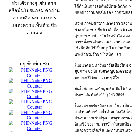
เป็นพันธุ์พืชใหม่คือ ข้าวเหนียวดำ 
ส่วนตัวต่างๆ เช่น ฉาก
ได้ดำเนินการจดสิทธิบัตรผลิตภัณฑ์ 
หรือพื้นโปรแกรม ค่าอ่าน
ผลิตข้าวก่ำมอลล์เฟลก ข้าวก่ำมอลล์เ
ความคิดเห็น และการ
หัวหน้าวิจัยข้าวก่ำ เล่าต่อว่า ผ
แสดงความเห็นด้วยชื่อ
ศาสตร์เกษตร คือข้าวก่ำมีสารต้าน
ท่านเอง
สุขภาพ ช่วยป้องกันโรคหัวใจ ลดคอเ
การหลั่งกรดในกระเพาะอาหาร และยับ
เชื่อถือคือ ใช้เป็นสมุนไพรสำหรับ
สถิติผู้เข้าเว็บ
ประสิวช่วยรักษาโรคหิด ฯลฯ
มีผู้เข้าเยี่ยมชม
ในอนาคต มหาวิทยาลัยเชียงใหม่ จ
สุขภาพ ซึ่งเป็นสิ่งสำคัญของการอน
ตลาดเสรีได้อย่างภาคภูมิใจ
สนใจสอบถามข้อมูลเพิ่มเติมได้ที่ 
ประชาสัมพันธ์ (084) 043-3806
ในส่วนของจังหวัดพะเยาถือว่าเป็นแ
ว่าตำบลห้วยข้าวก่ำ อันแสดงให้เห็น
ประชุมการปรับปรุงมาตรฐานการผลิ
อินทรีย์ของกรมการข้าวให้เป็นที่ย
แสดงความคิดเห็นและกำหนดแนวทางก