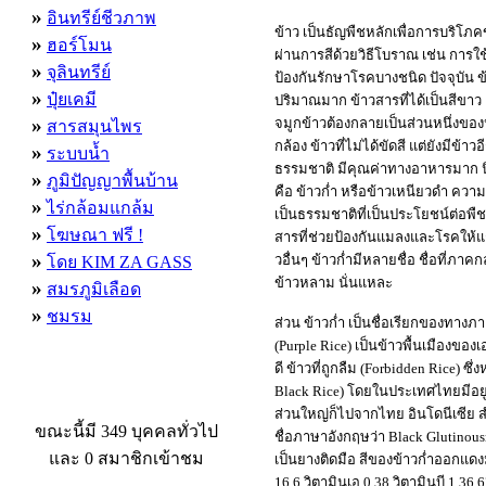
»
อินทรีย์ชีวภาพ
ข้าว เป็นธัญพืชหลักเพื่อการบริโภ
»
ฮอร์โมน
ผ่านการสีด้วยวิธีโบราณ เช่น การใช
»
จุลินทรีย์
ป้องกันรักษาโรคบางชนิด ปัจจุบัน 
»
ปุ๋ยเคมี
ปริมาณมาก ข้าวสารที่ได้เป็นสีขาว 
»
จมูกข้าวต้องกลายเป็นส่วนหนึ่งขอ
สารสมุนไพร
กล้อง ข้าวที่ไม่ได้ขัดสี แต่ยังมีข้
»
ระบบน้ำ
ธรรมชาติ มีคุณค่าทางอาหารมาก 
»
ภูมิปัญญาพื้นบ้าน
คือ ข้าวก่ำ หรือข้าวเหนียวดำ ควา
»
ไร่กล้อมแกล้ม
เป็นธรรมชาติที่เป็นประโยชน์ต่อพ
»
โฆษณา ฟรี !
สารที่ช่วยป้องกันแมลงและโรคให้แก่ข
»
วอื่นๆ ข้าวก่ำมีหลายชื่อ ชื่อที่ภาค
โดย KIM ZA GASS
ข้าวหลาม นั่นแหละ
»
สมรภูมิเลือด
»
ชมรม
ส่วน ข้าวก่ำ เป็นชื่อเรียกของทาง
(Purple Rice) เป็นข้าวพื้นเมืองของเ
ดี ข้าวที่ถูกลืม (Forbidden Rice) ซ
Black Rice) โดยในประเทศไทยมีอยู่ก
ผู้ที่กำลังใช้งานอยู่
ส่วนใหญ่ก็ไปจากไทย อินโดนีเซีย
ขณะนี้มี 349 บุคคลทั่วไป
ชื่อภาษาอังกฤษว่า Black Glutinous
และ 0 สมาชิกเข้าชม
เป็นยางติดมือ สีของข้าวก่ำออกแด
16.6 วิตามินเอ 0.38 วิตามินบี 1 36.