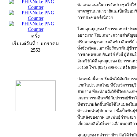
ข้อเสนอแนะในการจัดประชุมไปใช้เ
มาตรฐานนานาชาติและเป็นที่ยอมรับ
การประชุมครั้งนี้ด้วย
โดย คุณบุญรอง ปิยวรรณหงษ์ ประธาน
อย่างมาก โดยเฉพาะความสำคัญขอ
ครั้ง
ปรับมาตรฐานการผลิตข้าวอินทรีย์ อ
เริ่มแต่วันที่ 1 มกราคม
ทั้งจังหวัดพะเยา เพื่อรักษาพันธุ์
2553
การเกษตรแบบอินทรีย์ ทั้งนี้ ผู้ที
อินทรีย์ได้ที่ คุณบุญรอง ปิยวรรณหง
56150 โทร. (054) 896-062 หรือ (086
product13
ก่อนหน้านี้ทางกรีนพีซได้จัดกิจกรรม
แรกในประเทศไทย ที่จังหวัดราชบุรี โ
สวยงาม ที่สะท้อนถึงวิถีชีวิตของเกษ
เกษตรกรรมอินทรีย์กับปราชญ์ข้าวไ
ที่ชาวนาผลิตขึ้นเพื่อใช้ไล่แมลงในนาข
ข้าวสายพันธุ์ชัยนาท 1 ซึ่งเป็นพันธ
พื้นหลังของภาพ และพันธุ์ก่ำพะเย
เกี่ยวผลผลิตได้ในราวเดือนพฤศจิก
product9
คุณบุญรอง กล่าวว่า ข้าว ถือได้