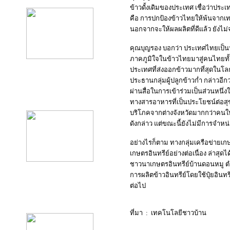
ข้าวดั้งเดิมของประเทศ เชื่อว่าประเท
คือ การปกป้องข้าวไทยให้พ้นจากเทคโ
นอกจากจะให้ผลผลิตที่ดีแล้ว ยังไม่จ
คุณบุญรอง บอกว่า ประเทศไทยเป็นห
ภาคภูมิใจในข้าวไทยมาสู่คนไทยทั้
ประเทศที่ส่งออกข้าวมากที่สุดใน
ประธานกลุ่มผู้ปลูกข้าวก่ำ กล่าวอีก
ผ่านสื่อในการเข้าร่วมเป็นส่วนหนึ
product10
ทางสารอาหารที่เป็นประโยชน์ต่อสุขภ
บริโภคจากต่างจังหวัดมากกว่าคนในพื
ดังกล่าว แต่ขณะนี้ยังไม่มีการจำหน่
อย่างไรก็ตาม ทางกลุ่มเครือข่ายเก
เกษตรอินทรีย์อย่างต่อเนื่อง ล่าสุ
ชาวนาเกษตรอินทรีย์บ้านดอนหมู ตำ
การผลิตข้าวอินทรีย์โดยใช้ปุ๋ยอินท
ต่อไป
product11
ที่มา : เทคโนโลยีชาวบ้าน