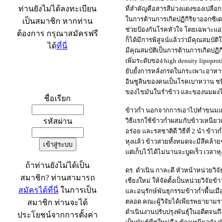
ท่านยังไม่ได้ลงทะเบียน
ที่สำคัญคือสารสีม่วงแดงของเปล
ในการต้านการเกิดปฏิกิริยาออกซิเ
เป็นสมาชิก หากท่าน
ช่วยป้องกันโรคหัวใจ โดยเฉพาะแอน
ต้องการ กรุณาสมัครฟรี
ก็ได้มีการพิสูจน์แล้วว่ามีคุณสม
ได้
ที่นี่
มีคุณสมบัติเป็นการต้านการเกิดปฏิ
เพิ่มระดับของ high density lipop
ยับยั้งการหลั่งกรดในกระเพาะอาหา
เข้าระบบ
อินซูลินของคนเป็นโรคเบาหวาน ชนิดท
ของไขมันในรำข้าว และของนมผงไขมั
ชื่อเรียก
ข้าวก่ำ นอกจากการเอาไปทำขนมและ
รหัสผ่าน
วิธีแรกใช้ข้าวก่ำผสมกับข้าวเหนียวแ
อร่อย และรสชาติดี วิธีที่ 2 นำ ข้า
หุงแล้ว ข้าวสวยทั้งหมดจะมีสีคล้า
แต่เก็บไว้ได้ไม่นานจะบูดเร็ว เวลาห
ถ้าท่านยังไม่ได้เป็น
ดร. ดำเนิน กาละดี หัวหน้าหน่วยวิจ
สมาชิก? ท่านสามารถ
เชียงใหม่ ให้จัดตั้งเป็นหน่วยวิจ
สมัครได้ที่นี่
ในการเป็น
และอนุรักษ์พันธุกรรมข้าวก่ำพื้นเ
ตลอด คณะผู้วิจัยได้เพียรพยายามรวบ
สมาชิก ท่านจะได้
ดำเนินงานปรับปรุงพันธุ์ในอดีตจน
ประโยชน์จากการตั้งค่า