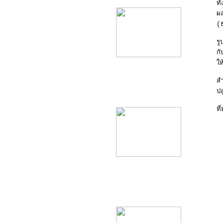
ทั
ผ
(
ร
ก
ให
ส
product10
ปล
ที
product11