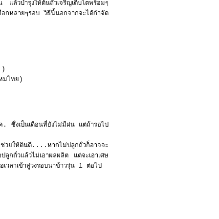
อน แล้วบำรุงให้ต้นถั่วเจริญเติบโตพร้อมๆ
่ำเทือกหลายๆรอบ วิธีนี้นอกจากจะได้กำจัด
ย
)
.)
หมไทย)
เป็นเดือนที่ยังไม่มีฝน แต่ถ้ารอไป
ดินดี....หากไม่ปลูกถั่วก็อาจจะ
อปลูกถั่วแล้วไม่เอาผลผลิต แต่จะเอาเศษ
นรอเวลาเข้าสู่วงรอบนาข้าวรุ่น 1 ต่อไป