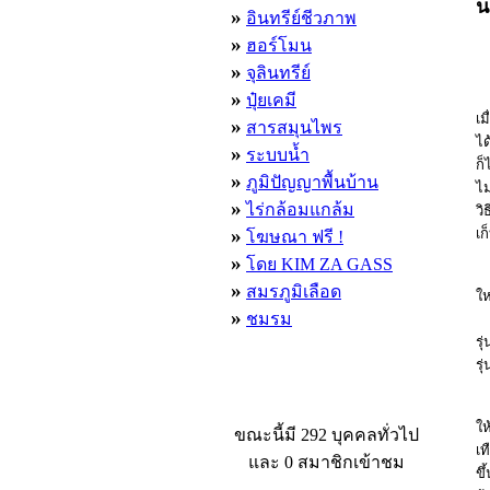
น
»
อินทรีย์ชีวภาพ
»
ฮอร์โมน
»
จุลินทรีย์
»
ด
ปุ๋ยเคมี
เม
»
สารสมุนไพร
ไ
»
ระบบน้ำ
ก็
»
ภูมิปัญญาพื้นบ้าน
ไม
»
ไร่กล้อมแกล้ม
วิ
»
เ
โฆษณา ฟรี !
»
โดย KIM ZA GASS
ใ
»
สมรภูมิเลือด
»
ชมรม
เ
ร
ผู้ที่กำลังใช้งานอยู่
ห
ให
ขณะนี้มี 292 บุคคลทั่วไป
เท
และ 0 สมาชิกเข้าชม
ขึ