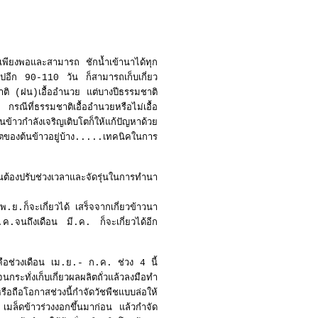
พียงพอและสามารถ ชักน้ำเข้านาได้ทุก
บต่อไปอีก 90-110 วัน ก็สามารถเก็บเกี่ยว
ติ (ฝน)เอื้ออำนวย แต่บางปีธรรมชาติ
รณีที่ธรรมชาติเอื้ออำนวยหรือไม่เอื้อ
้าวกำลังเจริญเติบโตก็ให้แก้ปัญหาด้วย
ิบโตของต้นข้าวอยู่บ้าง.....เทคนิคในการ
บปรุงบำรุงดินอีกด้วย
องปรับช่วงเวลาและจัดรุ่นในการทำนา
ก็จะเกี่ยวได้ เสร็จจากเกี่ยวข้าวนา
ค.จนถึงเดือน มี.ค. ก็จะเกี่ยวได้อีก
อช่วงเดือน เม.ย.- ก.ค. ช่วง 4 นี้
กระทั่งเก็บเกี่ยวผลผลิตถั่วแล้วลงมือทำ
ถือโอกาสช่วงนี้กำจัดวัชพืชแบบล่อให้
ช เมล็ดข้าวร่วงงอกขึ้นมาก่อน แล้วกำจัด