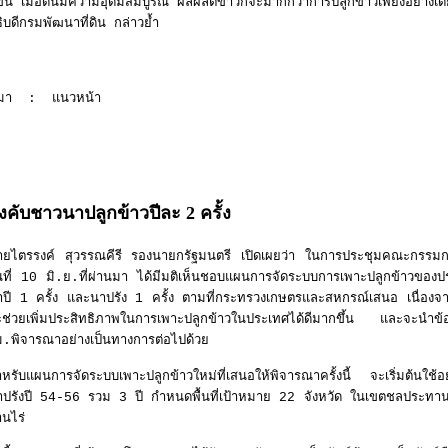
ขึ้น เมื่อดินมีความอุดมสมบูรณ์ ผลผลิตข้าวก็จะมากกว่าการปลูกข้าวเพียงอย่างเด
ิบดีกรมพัฒนาที่ดิน กล่าวย้ำ
ี่มา : แนวหน้า
ังคับชาวนาปลูกข้าวปีละ 2 ครั้ง
ายไตรรงค์ สุวรรณคีรี รองนายกรัฐมนตรี เปิดเผยว่า ในการประชุมคณะกรรมก
นที่ 10 มิ.ย.ที่ผ่านมา ได้มีมติเห็นชอบแผนการจัดระบบการเพาะปลูกข้าวของป
ปี 1 ครั้ง และนาปรัง 1 ครั้ง ตามที่กระทรวงเกษตรและสหกรณ์เสนอ เนื่องจา
ช่วยเพิ่มประสิทธิภาพในการเพาะปลูกข้าวในประเทศได้ดีมากขึ้น และจะนำข้อเส
ม.พิจารณาอย่างเป็นทางการต่อไปด้วย
หรับแผนการจัดระบบเพาะปลูกข้าวใหม่ที่เสนอให้พิจารณาครั้งนี้ จะเริ่มต้นใช้อ
าปรังปี 54-56 รวม 3 ปี กำหนดพื้นที่เป้าหมาย 22 จังหวัด ในเขตชลประทาน
านไร่