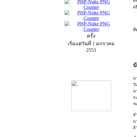
ดี
อธ
ท
ครั้ง
เริ่มแต่วันที่ 1 มกราคม
2553
บ
product13
น
วั
นา
จะ
ร
สำ
น
ล้
product9