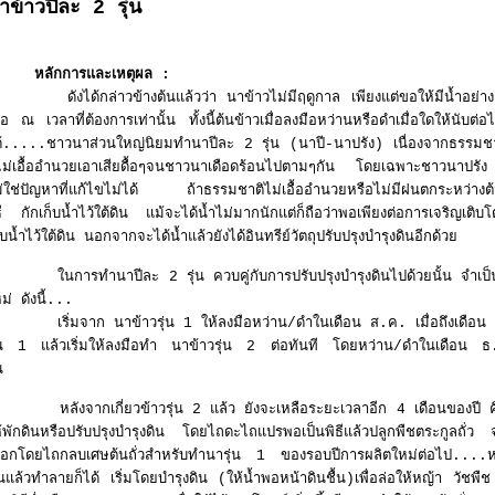
าข้าวปีละ 2 รุ่น
หลักการและเหตุผล
:
ังได้กล่าวข้างต้นแล้วว่า นาข้าวไม่มีฤดูกาล เพียงแต่ขอให้มีน้ำอย่างเ
ื่อ ณ เวลาที่ต้องการเท่านั้น ทั้งนี้ต้นข้าวเมื่อลงมือหว่านหรือดำเมื่อใดให้นั
ด้.....ชาวนาส่วนใหญ่นิยมทำนาปีละ 2 รุ่น (นาปี-นาปรัง) เนื่องจากธรรมชา
ไม่เอื้ออำนวยเอาเสียดื้อๆจนชาวนาเดือดร้อนไปตามๆกัน โดยเฉพาะชาวนาปรัง ก
่ใช่ปัญหาที่แก้ไขไม่ได้ ถ้าธรรมชาติไม่เอื้ออำนวยหรือไม่มีฝนตกระหว่างต้นข
ธี กักเก็บน้ำไว้ใต้ดิน แม้จะได้น้ำไม่มากนักแต่ก็ถือว่าพอเพียงต่อการเจริญเต
ก็บน้ำไว้ใต้ดิน นอกจากจะได้น้ำแล้วยังได้อินทรีย์วัตถุปรั
นการทำนาปีละ 2 รุ่น ควบคู่กับการปรับปรุงบำรุงดินไปด้วยนั้น จำเป็นต้
ใหม่ ดังนี้...
ริ่มจาก นาข้าวรุ่น 1 ให้ลงมือหว่าน/ดำในเดือน ส.ค. เมื่อถึงเดือน พ.ย.
ุ่น 1 แล้วเริ่มให้ลงมือทำ นาข้าวรุ่น 2 ต่อทันที โดยหว่าน/ดำในเดือน ธ.
รุ่น
ลังจากเกี่ยวข้าวรุ่น 2 แล้ว ยังจะเหลือระยะเวลาอีก 4 เดือนของปี คื
้พักดินหรือปรับปรุงบำรุงดิน โดยไถดะไถแปรพอเป็นพิธีแล้วปลูกพืชตระกูลถั่ว จน
ือกโดยไถกลบเศษต้นถั่วสำหรับทำนารุ่น 1 ของรอบปีการผลิตใหม่ต่อไป....หรือ
้นแล้วทำลายก็ได้ เริ่มโดยบำรุงดิน (ให้น้ำพอหน้าดินชื้น)เพื่อล่อให้หญ้า วัชพื