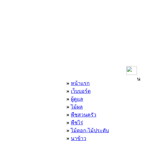
เมนูหลัก
น
»
หน้าแรก
»
เว็บบอร์ด
»
ผู้ดูแล
»
ไม้ผล
»
พืชสวนครัว
»
พืชไร่
»
ไม้ดอก-ไม้ประดับ
»
นาข้าว