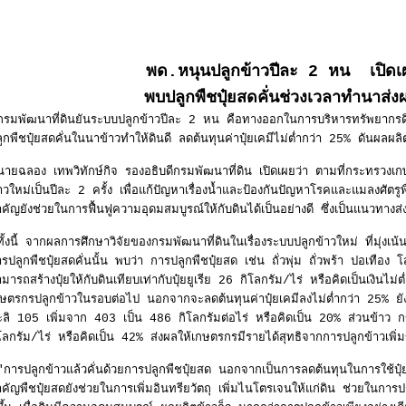
พด.หนุนปลูกข้าวปีละ 2 หน เปิดเผ
พบปลูกพืชปุ๋ยสดคั่นช่วงเวลาทำนาส่ง
รมพัฒนาที่ดินยันระบบปลูกข้าวปีละ 2 หน คือทางออกในการบริหารทรัพยากรดินแ
ูกพืชปุ๋ยสดคั่นในนาข้าวทำให้ดินดี ลดต้นทุนค่าปุ๋ยเคมีไม่ต่ำกว่า 25% ดันผลผลิ
ายฉลอง เทพวิทักษ์กิจ รองอธิบดีกรมพัฒนาที่ดิน เปิดเผยว่า ตามที่กระทรวง
าวใหม่เป็นปีละ 2 ครั้ง เพื่อแก้ปัญหาเรื่องน้ำและป้องกันปัญหาโรคและแมลงศัต
คัญยังช่วยในการฟื้นฟูความอุดมสมบูรณ์ให้กับดินได้เป็นอย่างดี ซึ่งเป็นแนวทางส่งเ
้งนี้ จากผลการศึกษาวิจัยของกรมพัฒนาที่ดินในเรื่องระบบปลูกข้าวใหม่ ที่มุ่งเน
รปลูกพืชปุ๋ยสดคั่นนั้น พบว่า การปลูกพืชปุ๋ยสด เช่น ถั่วพุ่ม ถั่วพร้า ปอเทือ
มารถสร้างปุ๋ยให้กับดินเทียบเท่ากับปุ๋ยยูเรีย 26 กิโลกรัม/ไร่ หรือคิดเป็นเงินไ
ษตรกรปลูกข้าวในรอบต่อไป นอกจากจะลดต้นทุนค่าปุ๋ยเคมีลงไม่ต่ำกว่า 25% ยั
ลิ 105 เพิ่มจาก 403 เป็น 486 กิโลกรัมต่อไร่ หรือคิดเป็น 20% ส่วนข้าว 
โลกรัม/ไร่ หรือคิดเป็น 42% ส่งผลให้เกษตรกรมีรายได้สุทธิจากการปลูกข้าวเพิ่ม
การปลูกข้าวแล้วคั่นด้วยการปลูกพืชปุ๋ยสด นอกจากเป็นการลดต้นทุนในการใช้ปุ๋ยเค
คัญพืชปุ๋ยสดยังช่วยในการเพิ่มอินทรียวัตถุ เพิ่มไนโตรเจนให้แก่ดิน ช่วยในกา