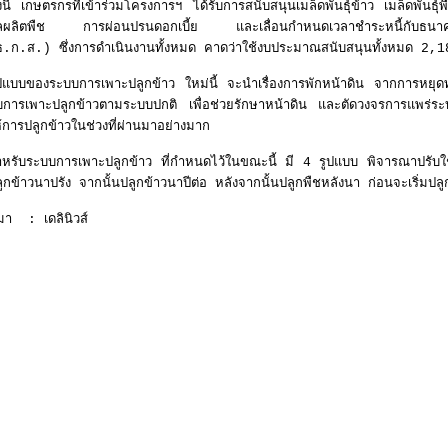
้งนี้ เกษตรกรที่เข้าร่วมโครงการฯ ได้รับการสนับสนุนเมล็ดพันธุ์ข้าว เมล็ดพัน
ลผลิตพืช การผ่อนปรนดอกเบี้ย และเลื่อนกำหนดเวลาชำระหนี้กับธนาคา
ธ.ก.ส.) ซึ่งการดำเนินงานทั้งหมด คาดว่าใช้งบประมาณสนับสนุนทั้งหมด 2,
ูปแบบของระบบการเพาะปลูกข้าว ใหม่นี้ จะนำเรื่องการพักหน้าดิน จากการหยุ
ับการเพาะปลูกข้าวตามระบบปกติ เพื่อช่วยรักษาหน้าดิน และตัดวงจรการแพร่ร
้การปลูกข้าวในช่วงที่ผ่านมาอย่างมาก
ำหรับระบบการเพาะปลูกข้าว ที่กำหนดไว้ในขณะนี้ มี 4 รูปแบบ พิจารณาปรับใ
ูกข้าวนาปรัง จากนั้นปลูกข้าวนาปีต่อ หลังจากนั้นปลูกพืชหลังนา ก่อนจะเริ่มปลูก
่มา : เดลินิวส์