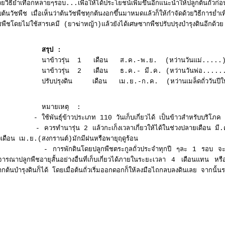
วยวิธีย่ำเทือกหลายๆรอบ...เพื่อให้ได้ประโยชน์เพิ่มขึ้นอีกแนะนำให้ปลูกต้นถั่วก่
บต้นวัชพืช เมื่อเห็นว่าต้นวัชพืชทุกต้นงอกขึ้นมาหมดแล้วก็ให้กำจัดด้วยวิธีการย
ชพืชโดยไม่ใช้สารเคมี (ยาฆ่าหญ้า)แล้วยังได้เศษซากพืชปรับปรุงบำรุงดินอีกด้ว
สรุป
:
าข้าวรุ่น 1 เดือน ส.ค.-พ.ย. (หว่านวันแม่.....
าข้าวรุ่น 2 เดือน ธ.ค.- มี.ค. (หว่านวันพ่อ.....
รับปรุงดิน เดือน เม.ย.-ก.ค. (หว่านเมล็ดถั่ววันปีใ
หมายเหตุ :
 ใช้พันธุ์ข้าวประเภท 110 วันเก็บเกี่ยวได้ เป็นข้าวสำหรับบริโภค
 ควรทำนารุ่น 2 แล้วกะเก็งเวลาเกี่ยวให้ได้ในช่วงปลายเดือน มี.ค. ซึ่ง
งเดือน เม.ย.(สงกรานต์)มักมีฝนหรือพายุฤดูร้อน
 การพักดินโดยปลูกพืชตระกูลถั่วประจำทุกปี ๆละ 1 รอบ จะช่วยให้
จารณาปลูกพืชอายุสั้นอย่างอื่นที่เก็บเกี่ยวได้ภายในระยะเวลา 4 เดือนแทน หรื
กต้นบำรุงดินก็ได้ โดยเมื่อต้นถั่วเริ่มออกดอกก็ให้ลงมือไถกลบลงดินเลย จากนั้