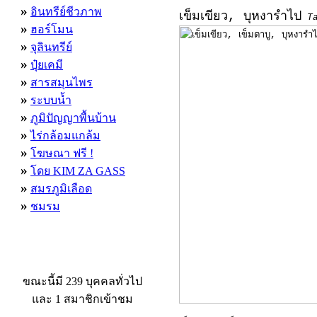
»
อินทรีย์ชีวภาพ
เข็มเขียว, บุหงารำไป
T
»
ฮอร์โมน
»
จุลินทรีย์
»
ปุ๋ยเคมี
»
สารสมุนไพร
»
ระบบน้ำ
»
ภูมิปัญญาพื้นบ้าน
»
ไร่กล้อมแกล้ม
»
โฆษณา ฟรี !
»
โดย KIM ZA GASS
»
สมรภูมิเลือด
»
ชมรม
ผู้ที่กำลังใช้งานอยู่
ขณะนี้มี 239 บุคคลทั่วไป
และ 1 สมาชิกเข้าชม