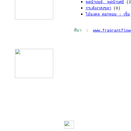
พุดน้ำบุษย์, พุดน้ำบุศย์
(2
กระดังงาสงขลา
(0)
ไม้มงคล ดอกหอม : เข็ม
ที่มา :
www.fragrantflow
product12