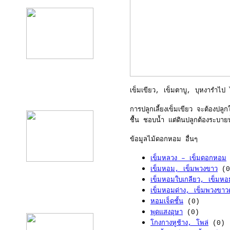
เข็มเขียว, เข็มตาบู, บุหงารำไป
product10
การปลูกเลี้ยงเข็มเขียว จะต้องปล
ชื้น ชอบน้ำ แต่ดินปลูกต้องระบายน
ข้อมูลไม้ดอกหอม อื่นๆ
เข็มหลวง – เข็มดอกหอม
เข็มหอม, เข็มพวงขาว
(0
เข็มหอมใบเกลียว, เข็มหอ
เข็มหอมด่าง, เข็มพวงขาวด
product11
หอมเจ็ดชั้น
(0)
พุดแสงอุษา
(0)
โกงกางหูช้าง, โพล่
(0)