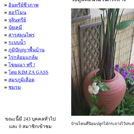
»
อินทรีย์ชีวภาพ
»
ฮอร์โมน
»
จุลินทรีย์
»
ปุ๋ยเคมี
»
สารสมุนไพร
»
ระบบน้ำ
»
ภูมิปัญญาพื้นบ้าน
»
ไร่กล้อมแกล้ม
»
โฆษณา ฟรี !
»
โดย KIM ZA GASS
»
สมรภูมิเลือด
»
ชมรม
ผู้ที่กำลังใช้งานอยู่
ขณะนี้มี 243 บุคคลทั่วไป
บ้านไหนที่นิยมปลูกไม้กระถางไว้ประด
และ 0 สมาชิกเข้าชม