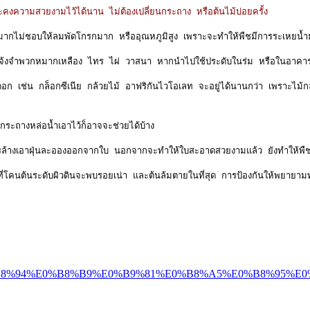
และคงความสวยงามไว้ได้นาน ไม่ต้องเปลี่ยนกระถาง หรือต้นไม้บ่อยครั้ง
งส่วนมากไม่ชอบให้ลมพัดโกรกมาก หรืออุณหภูมิสูง เพราะจะทำให้พืชมีการระเหยน้
จ้งจำพวกหมากเหลือง ไทร ไผ่ วาสนา หากนำไปใช้ประดับในร่ม หรือในอาคาร ช่วง
อก เช่น กล็อกซีเนีย กล้วยไม้ อาฟริกันไวโอเลท จะอยู่ได้นานกว่า เพราะไม้กลุ
กระถางหล่อน้ำเอาไว้ก็อาจจะช่วยได้บ้าง
การล้างเอาฝุ่นละอองออกจากใบ นอกจากจะทำให้ใบสะอาดสวยงามแล้ว ยังทำให้พืชสา
มื่อดูที่โคนต้นระดับผิวดินจะพบรอยเน่า และต้นล้มตายในที่สุด การป้องกันให้พยา
8%B5%E0%B8%94%E0%B8%B9%E0%B9%81%E0%B8%A5%E0%B8