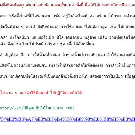
ิ่งที่จะต้องดูแลรักษาอย่างดี และสม่ำเสมอ ทั้งนี้เพื่อให้ไม้กระถางมีอายุยืน 
รงมาก หรือตั้งใกล้ที่มีไอร้อนมาก เช่น อยู่ใกล้เครื่องทำความร้อน ไม้กระถา
บในที่ต่าง ๆ ควรคำนึงถึงช่วงเวลาการใช้งานของไม้แต่ละกลุ่ม เช่น ไม้กลางแ
 คล้า อะโกลนีมา เปปเปอโรเมีย ฟิโล เดนดรอน พลูด่าง เฟิร์น รวมทั้งกลุ่มไม้ด
ล้ว จึงควรเตรียมไม้ประดับไว้หลายชุด เพื่อใช้สับเปลี่ยน
สำคัญที่สุด คือ การให้น้ำสม่ำเสมอ ถ้าขาดน้ำแล้วจะเหี่ยวเฉา ถ้าใช้จานรองก้น
ิ่งที่ไม่ควรมองข้ามเช่นกัน เพราะใบที่สะอาดคือใบที่แข็งแรง การล้างใบเป็น
เน่า มักเกิดกับพืชในระยะที่เป็นต้นกล้ายังตั้งตัวไม่ได้ แสดงอาการใบเหี่ยว เ
ยู่ได้นาน ๆ ลองนำวิธีที่แนะนำไปปฏิบัติตามกันได้.
ory/275/วิธีดูแลต้น
ไม้ใน
กระถาง.html
com/story/275/%E0%B8%A7%E0%B8%B4%E0%B8%98%E0%B