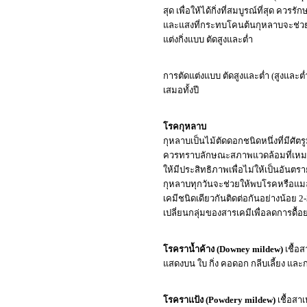
สุด เพื่อให้ได้กิ่งที่สมบูรณ์ที่สุด ค
และแสงที่กระทบโคนต้นกุหลาบจะช่วยกระต
แต่งกิ่งแบบ ตัดสูงและต่ำ
การตัดแต่งแบบ ตัดสูงและต่ำ (สูงและต่
เสมอทั้งปี
โรคกุหลาบ
กุหลาบเป็นไม้ตัดดอกชนิดหนึ่งที่มีศัตร
ควรทราบลักษณะสภาพแวดล้อมที่เหมาะส
ให้มีประสิทธิภาพเพื่อไม่ให้เป็นอันตร
กุหลาบทุกวันจะช่วยให้พบโรคหรือแมล
เคมีชนิดเดียวกันติดต่อกันอย่างน้อย 2-
เปลี่ยนกลุ่มของสารเคมีเพื่อลดการดื้อ
โรคราน้ำค้าง (Downey mildew)
เชื้อ
แสดงบน ใบ กิ่ง คอดอก กลีบเลี้ยง แล
โรคราแป้ง (Powdery mildew)
เชื้อสา