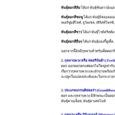
พันธุ์ดอกสีส้ม
ได้แก่ พันธุ์ซันดาวน์เ
พันธุ์ดอกสีชมพู
ได้แก่ พันธุ์มิสออลอเ
เพอร์ฟูมดีไลท์, จูวังแซล, เฟิร์สท์ไพรซ
พันธุ์ดอกสีขาว
ได้แก่ พันธุ์ไวท์คริสต์
พันธุ์ดอกสีอื่นๆ
ได้แก่ พันธุ์แยงกี้ดูเดิ้ล
นอกจากนี้ยังมีกุหลาบสำหรับเด็ดดอกร้อย
2. กุหลาบพวง หรือ ฟลอริบันด้า ( Forib
ดอก ออกดอกดกแต่ดอกไม่ใหญ่เท่ากับ
เรียกว่ากุหลาบพวง และมักบานพร้อมกัน
จะปลูกในแปลงประดับและในกระถางเช่น พ
3. ประเภทแกรนดิฟลอร่า (Grandiflora 
ดอก และกุหลาบพวง มีลักษณะเป็นดอกเด
พันธุ์คาเมล็อท, พันธุ์คาเสทไนท์
4. กุหลาบ หรือ มินิเอเจอร์ (Miniature