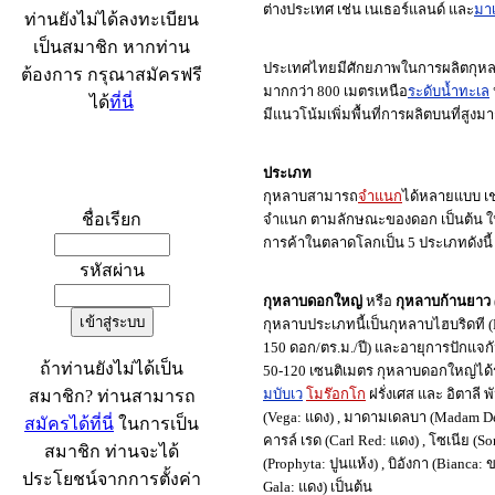
ต่างประเทศ เช่น เนเธอร์แลนด์ และ
มาเ
ท่านยังไม่ได้ลงทะเบียน
เป็นสมาชิก หากท่าน
ประเทศไทยมีศักยภาพในการผลิตกุหลาบคุ
ต้องการ กรุณาสมัครฟรี
มากกว่า 800 เมตรเหนือ
ระดับน้ำทะเล
ได้
ที่นี่
มีแนวโน้มเพิ่มพื้นที่การผลิตบนที่สูงมา
ประเภท
เข้าระบบ
กุหลาบสามารถ
จำแนก
ได้หลายแบบ เ
ชื่อเรียก
จำแนก ตามลักษณะของดอก เป็นต้น ใ
การค้าในตลาดโลกเป็น 5 ประเภทดังนี้
รหัสผ่าน
กุหลาบดอกใหญ่
หรือ
กุหลาบก้านยาว
กุหลาบประเภทนี้
เป็นกุหลาบไฮบริดที 
150 ดอก/ตร.ม./ปี) และอายุการปักแจกัน
ถ้าท่านยังไม่ได้เป็น
50-120 เซนติเมตร กุหลาบดอกใหญ่ได้
มบับเว
โมร๊อกโก
ฝรั่งเศส และ อิตาลี พ
สมาชิก? ท่านสามารถ
(Vega: แดง) , มาดามเดลบา (Madam Delba
สมัครได้ที่นี่
ในการเป็น
คารล์ เรด (Carl Red: แดง) , โซเนีย (Son
สมาชิก ท่านจะได้
(Prophyta: ปูนแห้ง) , บิอังกา (Bianca
ประโยชน์จากการตั้งค่า
Gala: แดง) เป็นต้น