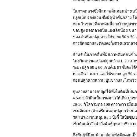
ในภาคกลางซึ่งมีสภาพดินค่อนข้างเหนี
ปลูกแบบร่องสวน ซึ่งมีคูน้ำคั่นกลาง โ
ก่อน ในขณะที่ตากดินนี้อาจโรยปูนขาวล
ขอบสูง ตรงกลางเป็นแอ่งเล็กน้อย ขนา
ของ ต้นที่จะปลูกอาจใช้ระยะ 50 x 5
การตัดดอกและตัดแต่งกิ่งตรงแถวกลาง
สำหรับในภาคอื่นที่มีสภาพดินค่อนข้
โดยวัดขนาดแปลงปลูกกว้าง 1 .20 เมต
ระยะปลูก 60 x 60 เซนติเมตร ซึ่งจะได
ทางเดิน 1 เมตร และใช้ระยะปลูก 50 x 
ก่อนปลูกควรหว่าน ปูนขาวและไถพรวน
กุหลาบสามารถปลูกได้ทั้งในดินที่เป็นก
4.5-6.5 ถ้าดินเป็นกรดมากให้เติม ปูนข
20-50 กิโลกรัมต่อ 100 ตารางวา เมื่อเ
เซนติเมตร (ถ้าเตรียมหลุมปลูกกว้างและลึกก
ฯลฯ ประมาณหลุมละ 1 บุ้งกี๋ ใส่ปุ๋ยซุป
เข้ากันแล้วจึงนำกิ่งพันธุ์กุหลาบซึ่ง
กิ่งพันธุ์ที่นิยมนำมาปลูกเพื่อตัดดอกเ