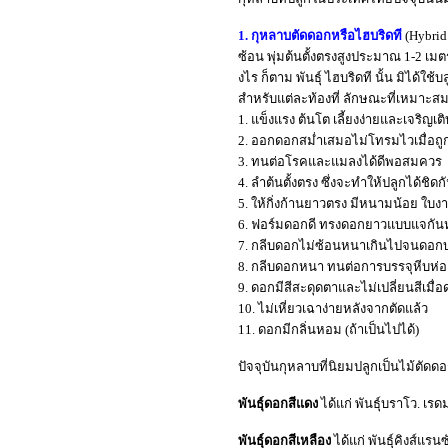
1. กุหลาบตัดดอกหรือไฮบริดที
(Hybrid
ซ้อน พุ่มต้นตั้งตรงสูงประมาณ 1-2 เม
งไร ก็ตาม พันธุ์ ไฮบริดที นั้น มิได้ใช้
สำหรับแต่ละท้องที่ ลักษณะที่เหมาะสมส
1. แข็งแรง ต้นโต เลี้ยงง่ายและเจริญเติ
2. ออกดอกสม่ำเสมอไม่โทรมไวเมื่อถ
3. ทนต่อโรคและแมลงได้ดีพอสมควร
4. ลำต้นตั้งตรง ซึ่งจะทำให้ปลูกได้ชิดก
5. ให้กิ่งก้านยาวตรง มีหนามน้อย ใบงา
6. ฟอร์มดอกดี ทรงดอกยาวแบบแจกั
7. กลีบดอกไม่ซ้อนหนาเกินไปจนดอก
8. กลีบดอกหนา ทนต่อการบรรจุหีบห่
9. ดอกมีสีสะดุดตาและไม่เปลี่ยนสีเมื
10. ไม่เหี่ยวเฉาง่ายหลังจากตัดแล้ว
11. ดอกมีกลิ่นหอม (ถ้าเป็นไปได้)
ปัจจุบันกุหลาบที่นิยมปลูกเป็นไม้ตัด
พันธุ์ดอกสีแดง
ได้แก่ พันธุ์บราโว. เรด
พันธุ์ดอกสีเหลือง
ได้แก่ พันธุ์คิงส์แรน