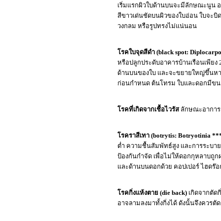
เริ่มแรกผิวใบด้านบนจะมีลักษณะนูน อว
สีขาวเด่นชัดบนผิวของใบอ่อน ใบจะบิดเ
วงกลม หรือรูปทรงไม่แน่นอน
โรคใบจุดสีดำ (black spot: Diplocarpo
หรือปลูกประดับอาคารบ้านเรือนเพียง 
ด้านบนของใบ และจะขยายใหญ่ขึ้นหากอ
ก่อนกำหนด ต้นโทรม ใบและดอกมีขน
โรคที่เกิดจากเชื้อไวรัส
ลักษณะอาการแต
โรคราสีเทา (botrytis: Botryotinia ***
ต่ำ ความชื้นสัมพัทธ์สูง และการระบ
ป้องกันกำจัด เพื่อไม่ให้ดอกกุหลาบถ
และด้านบนดอกด้วย คอปเปอร์ ไฮดร๊อก
โรคกิ่งแห้งตาย (die back)
เกิดจากตัดก
อาจลามลงมาทั้งกิ่งได้ ดังนั้นจึงควรต