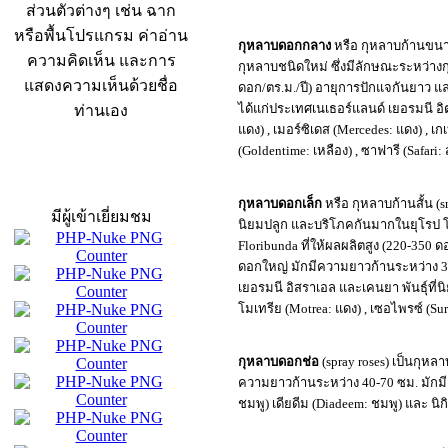
ส่วนตัวต่างๆ เช่น ฉาก
หรือพื้นโปรแกรม ค่าอ่าน
กุหลาบดอกกลาง
หรือ กุหลาบก้านขนาด
ความคิดเห็น และการ
กุหลาบชนิดใหม่ ซึ่งมีลักษณะระหว่างก
แสดงความเห็นด้วยชื่อ
ดอก/ตร.ม./ปี) อายุการปักแจกันยาว แ
ได้แก่ประเทศเนเธอร์แลนด์ เยอรมนี อิตา
ท่านเอง
แดง) , เมอร์ซิเดส (Mercedes: แดง) , เก
(Goldentime: เหลือง) , ซาฟารี (Safari: ส
สถิติผู้เข้าเว็บ
กุหลาบดอกเล็ก
หรือ กุหลาบก้านสั้น (s
มีผู้เข้าเยี่ยมชม
นิยมปลูก และบริโภคกันมากในยุโรป โด
Floribunda ที่ให้ผลผลิตสูง (220-350
ดอกใหญ่ มักมีความยาวก้านระหว่าง 3
เยอรมนี อิสราเอล และเคนยา พันธุ์ที่นิย
โมเทรีย (Motrea: แดง) , เซอไพรซ์ (Su
กุหลาบดอกช่อ
(spray roses) เป็นกุหล
ความยาวก้านระหว่าง 40-70 ซม. มักมี 4-
ชมพู) เดียดีม (Diadeem: ชมพู) และ นิกิ