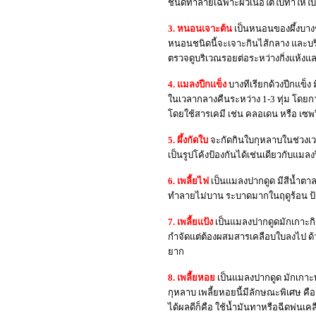
ชนิดทำลายเฉพาะผิวเนื้อใต้ใบทำให้ใบม
3. หนอนเจาะต้น
เป็นหนอนของผึ้งบา
หนอนชนิดนี้จะเจาะกินไส้กลาง และบริ
ตรวจดูบริเวณรอยต่อระหว่างกิ่งแห้งแ
4. แมลงปีกแข็ง
บางทีเรียกด้วงปีกแข็
ในเวลากลางคืนระหว่าง 1-3 ทุ่ม โดยก
โดยใช้สารเคมี เช่น คลอเดน หรือ เซพ
5. ผึ้งกัดใบ
จะกัดกินใบกุหลาบในช่วงเว
เป็นรูปโค้งป้องกันได้เช่นเดียวกับแมลง
6. เพลี้ยไฟ
เป็นแมลงปากดูด มีสีน้ำตา
ทำลายไม่บาน ระบาดมากในฤดูร้อน ป้
7. เพลี้ยแป้ง
เป็นแมลงปากดูดมักเกาะกิ
กำจัดแต่ต้องผสมสารเคลือบใบลงไป ด้วย
ยาก
8. เพลี้ยหอย
เป็นแมลงปากดูด มักเกาะทำ
กุหลาบ เพลี้ยหอยนี้มีลักษณะพิเศษ คือ
ได้ผลดีก็คือ ใช้น้ำมันทาหรือฉีดพ่นเคล