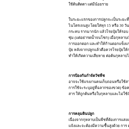
ใช้ต้นติดตา แต่มีน้อยราย
ในระยะแรกของการปลูกจะเป็นระยะที่ต้น
ไนโตรเจนสูง โดยใส่ทุก 15 หรือ 30 วัน
กระทบ รากมากนัก แล้วโรยปุ๋ยให้รอบ ๆ
ซุ่ม (แต่อย่ารดน้ำจนโชก) เมื่อกุหลาบเ
การออกดอก และทำให้ก้านดอกแข็งแรง น
ปุ๋ย หลังจากปลูกแล้วคือควรโรยปุ๋ยให้
ทำให้เกิดความเสียหาย ต่อต้นกุหลาบได
การป้องกันกำจัดวัชพืช
อาจจะใช้แรงงานคนเก็บถอนหรือใช้สารเ
การใช้จะระบุอยู่ที่ฉลากของขวด) ข้อคว
สาร ให้ถูกต้นหรือใบกุหลาบและไม่ใช้ถ
การคลุมดินปลูก
เนื่องจากกุหลาบเป็นพืชที่ต้องการแสงแด
แจ้งและจะต้องมีความชื้นสูงด้วย การ ค