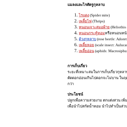
แมลงและไรศัตรูกุหลาบ
ไรแดง
(Spider mite)
เพลี้ยไฟ
(Thrips)
หนอนเจาะสมอฝ้าย
(Heliothis
หนอนกระทู้หอม
หรือหนอนหนัง
ด้วงกุหลาบ
(rose beetle: Adore
เพลี้ยหอย
(scale insect: Auluca
เพลี้ยอ่อน
(aphids: Macrosiphu
การเก็บเกี่ยว
ระยะที่เหมาะสมในการเก็บเกี่ยวกุหลาบ 
ตัดดอกอ่อนเกินไปดอกจะไม่บาน ในฤด
กว่า
ประโยชน์
ปลูกเพื่อความสวยงาม ตกแต่งสวน เพิ่
เพื่อนำไปสกัดน้ำหอม นำไปทำเป็นส่