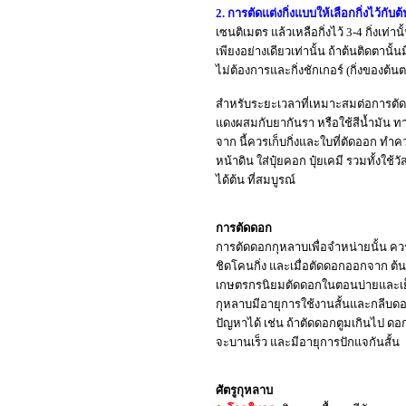
2. การตัดแต่งกิ่งแบบให้เลือกกิ่งไว้กับต้
เซนติเมตร แล้วเหลือกิ่งไว้ 3-4 กิ่งเท่
เพียงอย่างเดียวเท่านั้น ถ้าต้นติดตานั้นม
ไม่ต้องการและกิ่งชักเกอร์ (กิ่งของต้นตอ
สำหรับระยะเวลาที่เหมาะสมต่อการตัดแต่
แดงผสมกับยากันรา หรือใช้สีน้ำมัน ท
จาก นี้ควรเก็บกิ่งและใบที่ตัดออก ท
หน้าดิน ใส่ปุ๋ยคอก ปุ๋ยเคมี รวมทั้งใช
ได้ต้น ที่สมบูรณ์
การตัดดอก
การตัดดอกกุหลาบเพื่อจำหน่ายนั้น ควรให้
ชิดโคนกิ่ง และเมื่อตัดดอกออกจาก ต้นแ
เกษตรกรนิยมตัดดอกในตอนบ่ายและเย็น 
กุหลาบมีอายุการใช้งานสั้นและกลีบดอก
ปัญหาได้ เช่น ถ้าตัดดอกตูมเกินไป ด
จะบานเร็ว และมีอายุการปักแจกันสั้น
ศัตรูกุหลาบ