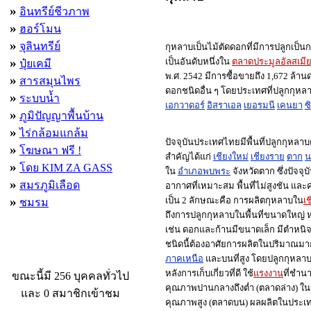
»
อินทรีย์ชีวภาพ
»
ฮอร์โมน
»
จุลินทรีย์
กุหลาบเป็นไม้ตัดดอกที่มีการปลูกเป็น
»
เป็นอันดับหนึ่งใน
ตลาดประมูลอัลสเมี
ปุ๋ยเคมี
พ.ศ. 2542 มีการซื้อขายถึง 1,672 ล้า
»
สารสมุนไพร
ดอกชนิดอื่น ๆ โดยประเทศที่ปลูกกุห
»
ระบบน้ำ
เอกวาดอร์
อิสราเอล
เยอรมนี
เคนยา
ซ
»
ภูมิปัญญาพื้นบ้าน
»
ไร่กล้อมแกล้ม
ปัจจุบันประเทศไทยมีพื้นที่ปลูกกุหลา
»
โฆษณา ฟรี !
สำคัญได้แก่
เชียงใหม่
เชียงราย
ตาก
น
»
โดย KIM ZA GASS
ใน
อำเภอพบพระ
จังหวัดตาก ซึ่งปัจจุ
»
สมรภูมิเลือด
อากาศที่เหมาะสม พื้นที่ไม่สูงชัน แ
»
เป็น 2 ลักษณะคือ การผลิตกุหลาบใน
เ
ชมรม
ถึงการปลูกกุหลาบในพื้นที่ขนาดใหญ่ ห
เช่น ดอกและก้านมีขนาดเล็ก มีตำหน
ชนิดนี้ต้องอาศัยการผลิตในปริมาณมาก
ผู้ที่กำลังใช้งานอยู่
ภาคเหนือ
และบนที่สูง โดยปลูกกุหลา
หลังการเก็บเกี่ยวที่ดี ใช้
แรงงาน
ที่ชำน
ขณะนี้มี 256 บุคคลทั่วไป
คุณภาพปานกลางถึงต่ำ (ตลาดล่าง) ในป
และ 0 สมาชิกเข้าชม
คุณภาพสูง (ตลาดบน) ผลผลิตในประเทศ