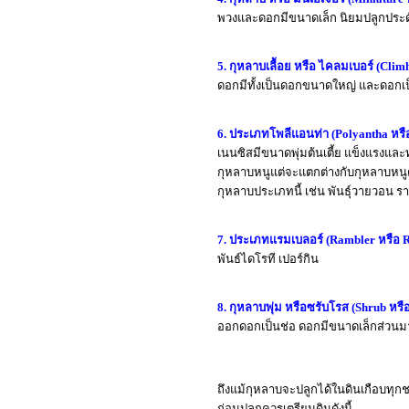
พวงและดอกมีขนาดเล็ก นิยมปลูกประดับ
5. กุหลาบเลื้อย หรือ ไคลมเบอร์ (Climh
ดอกมีทั้งเป็นดอกขนาดใหญ่ และดอกเป็น
6. ประเภทโพลีแอนท่า (Polyantha หรือ
เนนซิสมีขนาดพุ่มต้นเตี้ย แข็งแร
กุหลาบหนูแต่จะแตกต่างกับกุหลาบหนูต
กุหลาบประเภทนี้ เช่น พันธุ์วายวอน รา
7. ประเภทแรมเบลอร์ (Rambler หรือ 
พันธ์ไดโรที เปอร์กิน
8. กุหลาบพุ่ม หรือซรับโรส (Shrub หรือ
ออกดอกเป็นช่อ ดอกมีขนาดเล็กส่วนมากมีก
ถึงแม้กุหลาบจะปลูกได้ในดินเกือบทุกชน
ก่อนปลูกควรเตรียมดินดังนี้