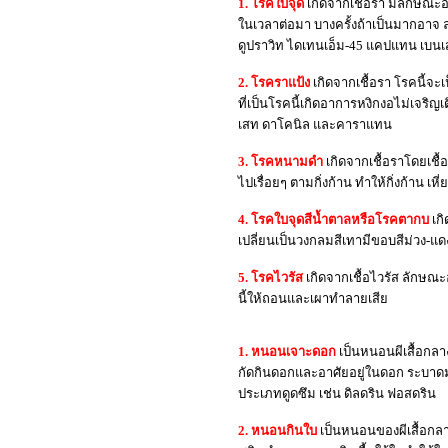
1. โรคใบจุด
เกิดจากเชื้อรา มีลักษณะ
ในเวลาต่อมา บางครั้งถ้าเป็นมากอาจ 
ดูปราวิท ไดเทนเอ็ม-45 แคปแทน เบน
2. โรคราแป้ง
เกิดจากเชื้อรา โรคนี้จ
ที่เป็นโรคนี้เกิดอาการหงิกงอไม่เจร
เสท ดาโคนิล และคาราแทน
3. โรคหนามดำ
เกิดจากเชื้อราโดยเชื
ไปเรื่อยๆ ตามกิ่งก้าน ทำให้กิ่งก้าน
4. โรคใบจุดสีน้ำตาลหรือโรคตากบ
เกิ
เปลี่ยนเป็นวงกลมสีเทามีขอบสีม่วง
5. โรคไวรัส
เกิดจากเชื้อไวรัส ลักษณะ
นี้ให้ถอนและเผาทำลายเสีย
1. หนอนเจาะดอก
เป็นหนอนผีเสื้อกลาง
กัดกินดอกและอาศัยอยู่ในดอก ระบาดม
ประเภทดูดซึม เช่น ดิลดริน ฟอสดริน
2. หนอนกินใบ
เป็นหนอนของผีเสื้อกลาง