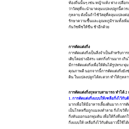
ท้องถิ่นนั้นๆ เซ่น หญ้าแห้ง ฟาง เปลือ
ว่าวัสดุที่จะนำมาคลุมแปลงปลูกนี้ควรเ
กุหลาบ ดังนั้นถ้าไซ้วัสดุที่คลุมแป
รักษาความชื้นและอุณหภูมิรวมทั้งเพิ่
กันวัชพืชให้ขืน ช้าอีกด้วย
การตัดแต่งกิ่ง
การตัดแต่งกิ่งเป็นสิ่งจำเป็นสำหรับการ
เติบโตอย่างอิสระ แตกกิ่งก้านมาก เกิ
มีการตัดแต่งกิ่งเพื่อให้ต้นได้รูปทรง
คุณภาพดี นอกจากนี้การตัดแต่งกิ่งยัง
ดิน ในแปลงปลูกได้สะดวก ทำให้กุหลาบที่
การตัดแต่งกิ่งกุหลาบสามารถ ทำได้ 2
1. การตัดแต่งกิ่งแบบให้เฑลือกิ่งไว้กับ
มากเพื่อให้มีอาหารเลี้ยงต้นมาก การตัดแ
เป็นโรคหรือถูกแมลงทำลาย กิ่งไขว้ที่เจ
กิ่งหันออกนอกพุ่มต้น เพื่อให้กิ่งที่แ
กิ่งแบบให้ เหลือกิ่งไว้กับต้นยาวนี้ใช้