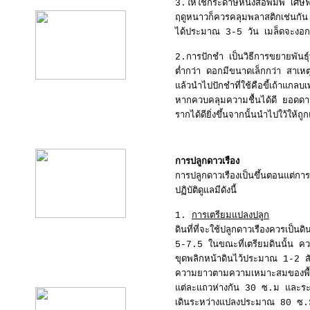
3.ให้ใช้กระดาษหนังสือพิมพ์ เศษฟ
ฤดูหนาวก็ควรคลุมพลาสติกเช่นกัน 
ได้ประมาณ 3-5 วัน เมล็ดจะงอก 
2.การปักชำ เป็นวิธีการขยายพันธุ์
ต่ำกว่า ดอกมีขนาดเล็กกว่า สาเหต
แล้วนำไปปักชำที่ใช้คือขี้เถ้าแกล
หากควบคลุมความชื้นได้ดี ยอดดา
รากได้ดียิ่งขึ้นจากนั้นนำไปใว้ใ
product10
การปลูกดาวเรือง
การปลูกดาวเรืองเป็นขึ้นตอนแต่ก
ปฏิบัติดูแลมีดังนี้
1.
การเตรียมแปลงปลูก
ดินที่ที่จะใช้ปลูกดาวเรืองควรเป็
5-7.5 ในขณะที่เตรียมดินนั้น ควร
ขุดพลิกหน้าดินไว้ประมาณ 1-2 ส
product11
ความยาวตามความเหมาะสมของพื้นที่
แต่ละแถวห่างกัน 30 ซ.ม และระยะ
เดินระหว่างแปลงประมาณ 80 ซ.ม แต่