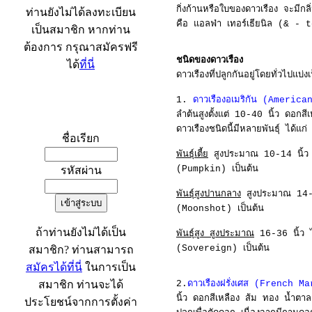
กิ่งก้านหรือใบของดาวเรือง จะมีก
ท่านยังไม่ได้ลงทะเบียน
คือ แอลฟ่า เทอร์เธียนิล (& - t
เป็นสมาชิก หากท่าน
ต้องการ กรุณาสมัครฟรี
ชนิดของดาวเรือง
ได้
ที่นี่
ดาวเรืองที่ปลูกกันอยู่โดยทั่วไปแ
1.
ดาวเรืองอเมริกัน (Americ
เข้าระบบ
ลำต้นสูงตั้งแต่ 10-40 นิ้ว ดอ
ดาวเรืองชนิดนี้มีหลายพันธุ์ ได้แก่
ชื่อเรียก
พันธุ์เตี้ย
สูงประมาณ 10-14 นิ้ว ไ
(Pumpkin) เป็นต้น
รหัสผ่าน
พันธุ์สูงปานกลาง
สูงประมาณ 14-16
(Moonshot) เป็นต้น
ถ้าท่านยังไม่ได้เป็น
พันธุ์สูง สูงประมาณ
16-36 นิ้ว ไ
(Sovereign) เป็นต้น
สมาชิก? ท่านสามารถ
สมัครได้ที่นี่
ในการเป็น
สมาชิก ท่านจะได้
2.
ดาวเรืองฝรั่งเศส (French M
นิ้ว ดอกสีเหลือง ส้ม ทอง น้ำต
ประโยชน์จากการตั้งค่า