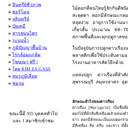
»
อินทรีย์ชีวภาพ
ไม้ดอกที่คนไทยรู้จักกันดี
»
ฮอร์โมน
สะดุดตา ดอกมีลักษณะกลมส
»
จุลินทรีย์
หลุดง่าย อายุการใช้งานนา
»
ปุ๋ยเคมี
เกี่ยวสั้น ประมาณ 60-70 ว
»
สารสมุนไพร
สภาพพื้นที่และทุกฤดูกาลขอ
»
ระบบน้ำ
»
ภูมิปัญญาพื้นบ้าน
ในปัจจุบันการปลูกดาวเรื
»
ไร่กล้อมแกล้ม
พลาสติกเพื่อใช้ประดับตามอ
»
โฆษณา ฟรี !
โรงงานอาหารสัตว์อีกด้วย
»
โดย KIM ZA GASS
แหล่งปลูก
ดาวเรืองที่ส
»
สมรภูมิเลือด
สุพรรณบุรี สมุทรสาคร อุ
»
ชมรม
ลักษณะทั่วไปของดาวเรือง
ผู้ที่กำลังใช้งานอยู่
ดาวเรือง (Marigold) เป็นชื่อที่ค
ขณะนี้มี 355 บุคคลทั่วไป
ดอกไม้ที่มีกลีบสีเหลืองคล้ายทอ
ยาว ดอกมีลักษณะเป็นแบบดอกรวม
และ 1 สมาชิกเข้าชม
มีสีเหลือง ส้ม ครีม และขาว มีต