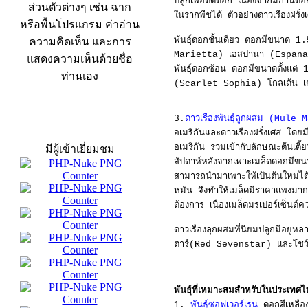
ปลูกเพื่อตัดดอก เนื่องจากมีกานดอ
ส่วนตัวต่างๆ เช่น ฉาก
ในรากพืชได้ ตัวอย่างดาวเรืองฝรั่ง
หรือพื้นโปรแกรม ค่าอ่าน
พันธุ์ดอกชั้นเดียว ดอกมีขนาด 1
ความคิดเห็น และการ
Marietta) เอสปานา (Espana) 
แสดงความเห็นด้วยชื่อ
พันธุ์ดอกซ้อน ดอกมีขนาดตั้งแต่
ท่านเอง
(Scarlet Sophia) โกลเด้น เ
3.
ดาวเรืองพันธุ์ลูกผสม (Mu
สถิติผู้เข้าเว็บ
อเมริกันและดาวเรืองฝรั่งเศส โด
อเมริกัน รวมเข้ากับลักษณะต้นเตี้
มีผู้เข้าเยี่ยมชม
สัปดาห์หลังจากเพาะเมล็ดดอกมีขนาด
สามารถนำมาเพาะให้เป้นต้นใหม่ได้จ
หมัน จึงทำให้เมล็ดมีราคาแพงมาก 
ต้องการ เนื่องเมล็ดมรเปอร์เซ็นต์
ดาวเรืองลุกผสมที่นิยมปลูกมีอยู่
ตาร์(Red Seven
star) และโชว
พันธุ์ที่เหมาะสมสำหรับในประเทศ
1.
พันธุ์ซอฟเวอร์เรน
ดอกสีเหลื