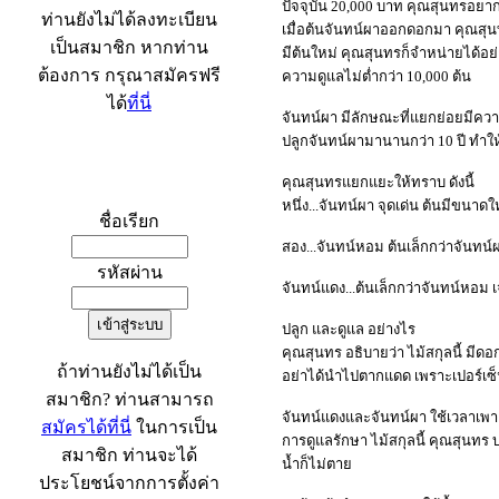
ปัจจุบัน 20,000 บาท คุณสุนทรอยาก
ท่านยังไม่ได้ลงทะเบียน
เมื่อต้นจันทน์ผาออกดอกมา คุณสุนท
เป็นสมาชิก หากท่าน
มีต้นใหม่ คุณสุนทรก็จำหน่ายได้อย่
ต้องการ กรุณาสมัครฟรี
ความดูแลไม่ต่ำกว่า 10,000 ต้น
ได้
ที่นี่
จันทน์ผา มีลักษณะที่แยกย่อยมีคว
ปลูกจันทน์ผามานานกว่า 10 ปี ทำให้
เข้าระบบ
คุณสุนทรแยกแยะให้ทราบ ดังนี้
หนึ่ง...จันทน์ผา จุดเด่น ต้นมีขน
ชื่อเรียก
สอง...จันทน์หอม ต้นเล็กกว่าจันทน์
รหัสผ่าน
จันทน์แดง...ต้นเล็กกว่าจันทน์หอม
ปลูก และดูแล อย่างไร
คุณสุนทร อธิบายว่า ไม้สกุลนี้ มีดอ
ถ้าท่านยังไม่ได้เป็น
อย่าได้นำไปตากแดด เพราะเปอร์เ
สมาชิก? ท่านสามารถ
จันทน์แดงและจันทน์ผา ใช้เวลาเพาะ 2
สมัครได้ที่นี่
ในการเป็น
การดูแลรักษา ไม้สกุลนี้ คุณสุนทร 
สมาชิก ท่านจะได้
น้ำก็ไม่ตาย
ประโยชน์จากการตั้งค่า