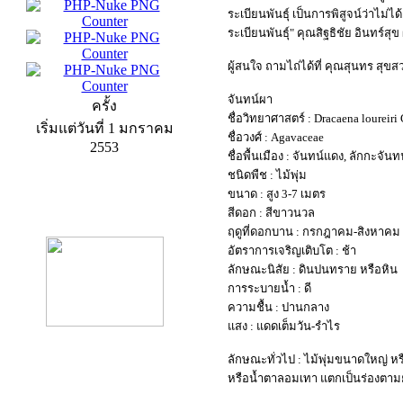
ระเบียนพันธุ์ เป็นการพิสูจน์ว่าไม
ระเบียนพันธุ์" คุณสิฐธิชัย อินทร์ส
ผู้สนใจ ถามไถ่ได้ที่ คุณสุนทร สุขส
จันทน์ผา
ครั้ง
ชื่อวิทยาศาสตร์ : Dracaena loureiri
เริ่มแต่วันที่ 1 มกราคม
ชื่อวงศ์ : Agavaceae
2553
ชื่อพื้นเมือง : จันทน์แดง, ลักกะจันท
ชนิดพืช : ไม้พุ่ม
ขนาด : สูง 3-7 เมตร
product13
สีดอก : สีขาวนวล
ฤดูที่ดอกบาน : กรกฎาคม-สิงหาคม
อัตราการเจริญเติบโต : ช้า
ลักษณะนิสัย : ดินปนทราย หรือหิน
การระบายน้ำ : ดี
ความชื้น : ปานกลาง
แสง : แดดเต็มวัน-รำไร
ลักษณะทั่วไป : ไม้พุ่มขนาดใหญ่ หร
หรือน้ำตาลอมเทา แตกเป็นร่องตา
product9