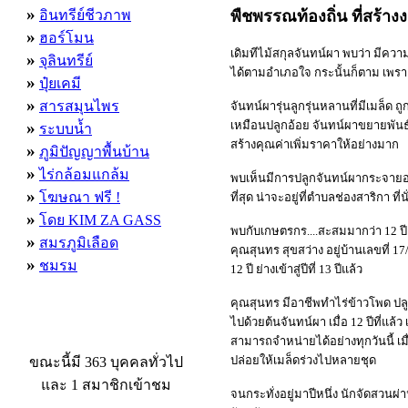
»
อินทรีย์ชีวภาพ
พืชพรรณท้องถิ่น ที่สร้าง
»
ฮอร์โมน
เดิมทีไม้สกุลจันทน์ผา พบว่า มีค
»
จุลินทรีย์
ได้ตามอำเภอใจ กระนั้นก็ตาม เพรา
»
ปุ๋ยเคมี
»
สารสมุนไพร
จันทน์ผารุ่นลูกรุ่นหลานที่มีเมล็
»
เหมือนปลูกอ้อย จันทน์ผาขยายพันธุ
ระบบน้ำ
สร้างคุณค่าเพิ่มราคาให้อย่างมาก
»
ภูมิปัญญาพื้นบ้าน
»
ไร่กล้อมแกล้ม
พบเห็นมีการปลูกจันทน์ผากระจายอย
»
โฆษณา ฟรี !
ที่สุด น่าจะอยู่ที่ตำบลช่องสาริกา 
»
โดย KIM ZA GASS
พบกับเกษตรกร....สะสมมากว่า 12 ปี
»
สมรภูมิเลือด
คุณสุนทร สุขสว่าง อยู่บ้านเลขที่ 1
»
ชมรม
12 ปี ย่างเข้าสู่ปีที่ 13 ปีแล้ว
คุณสุนทร มีอาชีพทำไร่ข้าวโพด ปลู
ไปด้วยต้นจันทน์ผา เมื่อ 12 ปีที่แ
ผู้ที่กำลังใช้งานอยู่
สามารถจำหน่ายได้อย่างทุกวันนี้ เม
ปล่อยให้เมล็ดร่วงไปหลายชุด
ขณะนี้มี 363 บุคคลทั่วไป
และ 1 สมาชิกเข้าชม
จนกระทั่งอยู่มาปีหนึ่ง นักจัดสวนผ