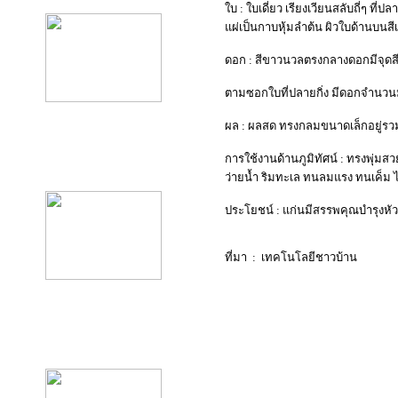
ใบ : ใบเดี่ยว เรียงเวียนสลับถี่ๆ 
แผ่เป็นกาบหุ้มลำต้น ผิวใบด้านบนสี
ดอก : สีขาวนวลตรงกลางดอกมีจุด
ตามซอกใบที่ปลายกิ่ง มีดอกจำนวน
ผล : ผลสด ทรงกลมขนาดเล็กอยู่รวมก
การใช้งานด้านภูมิทัศน์ : ทรงพุ่ม
product10
ว่ายน้ำ ริมทะเล ทนลมแรง ทนเค็ม ไ
ประโยชน์ : แก่นมีสรรพคุณบำรุงหั
ที่มา : เทคโนโลยีชาวบ้าน
product11