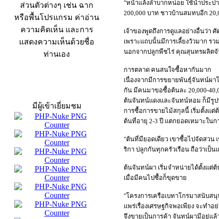
"หน้าแล้งลำบากหน่อย ใช้น้ำประปารด
ส่วนตัวต่างๆ เช่น ฉาก
200,000 บาท ชาวบ้านสมทบอีก 20,0
หรือพื้นโปรแกรม ค่าอ่าน
ความคิดเห็น และการ
เจ้าของพูดถึงการดูแลอย่างอื่นว่า ศั
แสดงความเห็นด้วยชื่อ
เพราะแถบนั้นมีการเลี้ยงวัวมาก รวม
นอกจากปลูกพืชไร่ คุณสุนทรผลิตจันทน์
ท่านเอง
การตลาด คนสนใจซื้อหากันมาก
เนื่องจากมีการขยายพันธุ์จันทน์ผา
สถิติผู้เข้าเว็บ
กัน มีคนมาขอซื้อต้นละ 20,000-40
ต้นจันทน์แดงและจันทน์หอม ก็มีร
มีผู้เข้าเยี่ยมชม
การซื้อการขายไม้สกุลนี้ เริ่มตั้งแต
ต้นที่อายุ 2-3 ปี แตกยอดเหมาะใน
"ต้นที่มียอดเดียว เขาซื้อไปจัดสวน 
ริกา ปลูกกันทุกครัวเรือน ถือว่าเ
ต้นจันทน์ผา เริ่มจำหน่ายได้ตั้งแต่
เมื่อมีคนไปซื้อก็ขุดขาย
"โครงการเครือเบทาโกรมาสนับสนุ
แพร่เรื่องเศรษฐกิจพอเพียง จะทำอย่
จึงขายเป็นการค้า จันทน์ผามีอยู่แล